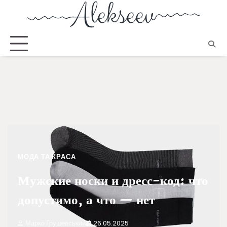
МОДА ТА КРАСА
Мужские носки и дресс-код: что
допустимо, а что — нет
Марко Грушевський
26.05.2025