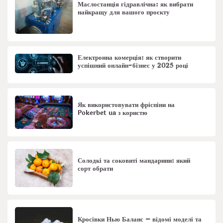
Маслостанція гідравлічна: як вибрати
найкращу для вашого проєкту
Електронна комерція: як створити
успішний онлайн-бізнес у 2025 році
Як використовувати фріспіни на
Pokerbet ua з користю
Солодкі та соковиті мандарини: який
сорт обрати
Кросівки Нью Баланс – відомі моделі та