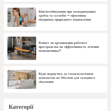
Кінезіотейпування при захворюваннях
хребта та суглобів – ефективна
підтримка природного відновлення
Влияет ли организация рабочего
пространства на эффективность лечения
позвоночника?
Куди звернутись за стоматологічною
допомогою на Оболоні для складного
лікування
Категорії