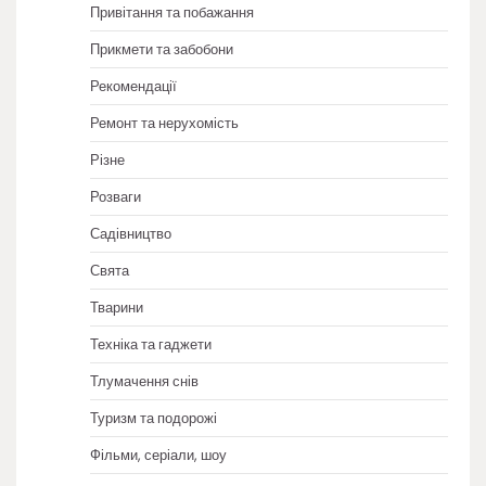
Привітання та побажання
Прикмети та забобони
Рекомендації
Ремонт та нерухомість
Різне
Розваги
Садівництво
Свята
Тварини
Техніка та гаджети
Тлумачення снів
Туризм та подорожі
Фільми, серіали, шоу