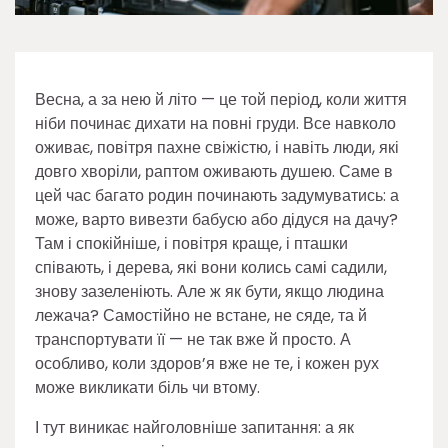
Весна, а за нею й літо — це той період, коли життя
ніби починає дихати на повні груди. Все навколо
оживає, повітря пахне свіжістю, і навіть люди, які
довго хворіли, раптом оживають душею. Саме в
цей час багато родин починають задумуватись: а
може, варто вивезти бабусю або дідуся на дачу?
Там і спокійніше, і повітря краще, і пташки
співають, і дерева, які вони колись самі садили,
знову зазеленіють. Але ж як бути, якщо людина
лежача? Самостійно не встане, не сяде, та й
транспортувати її — не так вже й просто. А
особливо, коли здоров’я вже не те, і кожен рух
може викликати біль чи втому.
І тут виникає найголовніше запитання: а як