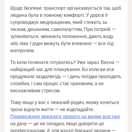
Щодо безпеки: транспорт організовується так, щоб
людина була в повному комфорті. У дорозі її
супроводжує медпрацівник, який стежить за
тиском, диханням, самопочуттям. При потребі —
зупиняються, змінюють положення, дають воду
або ліки. І рідні можуть бути впевнені — все під
контролем.
То коли починати готуватись? Уже зараз. Весна —
найкращий час для планування. Бо коли ви все
продумали заздалегідь — і день поїздки проходить
спокійно, і сам процес стає приємним, а не
виснажливим стресом.
Тому якщо у вас є лежачий родич, якому хочеться
трохи відчути життя — не відкладайте.
Перевезення лежачого хворого на великі відстані
на дачу — це не складно, якщо довірити це
професіоналам. А для вашої близької людини —