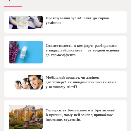
Протезування зубів: шлях до гарної
усмішки
Совместимость и комфорт: разбираемся
в видах лубрикантов – от водной основы
до термоэффекта
Мобільний додаток чи дзвінок
диспетчеру: як швидше викликати таксі
у великому місті?
Університет Коменського в Братиславі:
6 причин, чому цей заклад приваблює
іноземних студентів.