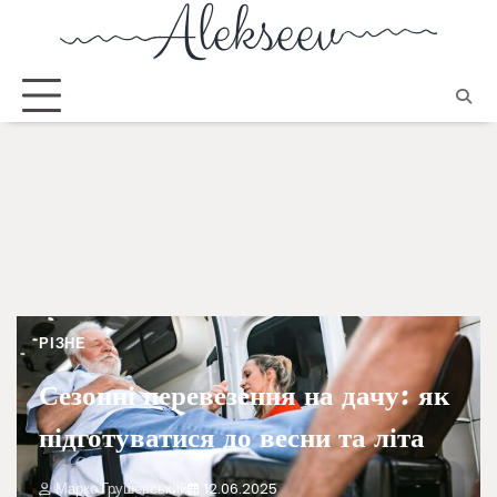
РІЗНЕ
Сезонні перевезення на дачу: як
підготуватися до весни та літа
Марко Грушевський
12.06.2025