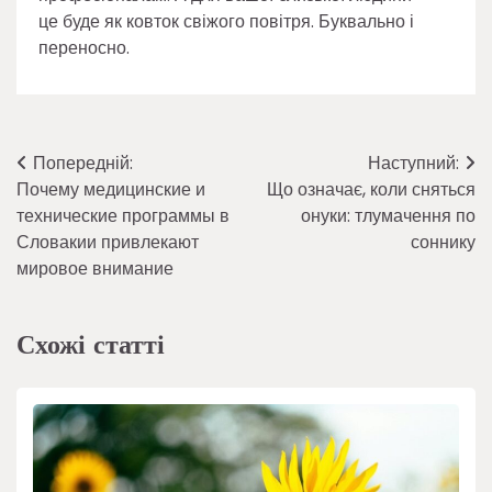
це буде як ковток свіжого повітря. Буквально і
переносно.
Навігація
Попередній:
Наступний:
Почему медицинские и
Що означає, коли сняться
записів
технические программы в
онуки: тлумачення по
Словакии привлекают
соннику
мировое внимание
Схожі статті