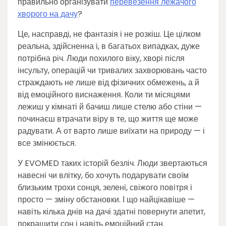
правильно організувати
перевезення лежачого
хворого на дачу
?
Це, насправді, не фантазія і не розкіш. Це цілком
реальна, здійсненна і, в багатьох випадках, дуже
потрібна річ. Люди похилого віку, хворі після
інсульту, операцій чи тривалих захворювань часто
страждають не лише від фізичних обмежень, а й
від емоційного виснаження. Коли ти місяцями
лежиш у кімнаті й бачиш лише стелю або стіни —
починаєш втрачати віру в те, що життя ще може
радувати. А от варто лише виїхати на природу — і
все змінюється.
У EVOMED таких історій безліч. Люди звертаються
навесні чи влітку, бо хочуть подарувати своїм
близьким трохи сонця, зелені, свіжого повітря і
просто — зміну обстановки. І що найцікавіше —
навіть кілька днів на дачі здатні повернути апетит,
покращити сон і навіть емоційний стан.