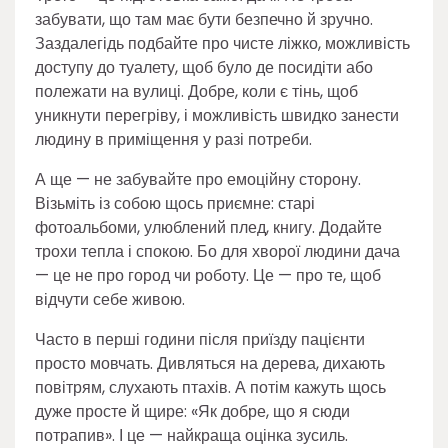
забувати, що там має бути безпечно й зручно.
Заздалегідь подбайте про чисте ліжко, можливість
доступу до туалету, щоб було де посидіти або
полежати на вулиці. Добре, коли є тінь, щоб
уникнути перегріву, і можливість швидко занести
людину в приміщення у разі потреби.
А ще — не забувайте про емоційну сторону.
Візьміть із собою щось приємне: старі
фотоальбоми, улюблений плед, книгу. Додайте
трохи тепла і спокою. Бо для хворої людини дача
— це не про город чи роботу. Це — про те, щоб
відчути себе живою.
Часто в перші години після приїзду пацієнти
просто мовчать. Дивляться на дерева, дихають
повітрям, слухають птахів. А потім кажуть щось
дуже просте й щире: «Як добре, що я сюди
потрапив». І це — найкраща оцінка зусиль.