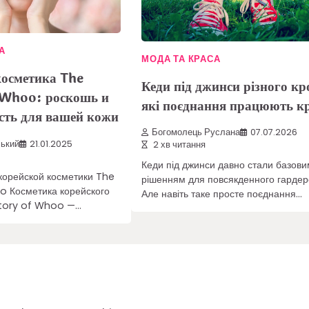
А
МОДА ТА КРАСА
косметика The
Кеди під джинси різного к
 Whoo: роскошь и
які поєднання працюють к
сть для вашей кожи
Богомолець Руслана
07.07.2026
ький
21.01.2025
2 хв читання
Кеди під джинси давно стали базови
орейской косметики The
рішенням для повсякденного гардер
o Косметика корейского
Але навіть таке просте поєднання…
story of Whoo —…