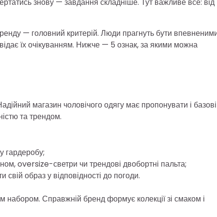
вертатись знову — завдання складніше. Тут важливе все: від
бренду — головний критерій. Люди прагнуть бути впевненим
овідає їх очікуванням. Нижче — 5 ознак, за якими можна
адійний магазин чоловічого одягу має пропонувати і базові
ністю та трендом.
зу гардеробу;
ном, oversize-светри чи трендові двобортні пальта;
и свій образ у відповідності до погоди.
м набором. Справжній бренд формує колекції зі смаком і