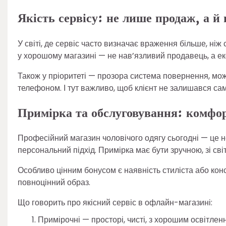
Якість сервісу: не лише продаж, а й
У світі, де сервіс часто визначає враження більше, ніж
у хорошому магазині — не нав’язливий продавець, а екс
Також у пріоритеті — прозора система повернення, мож
телефоном. І тут важливо, щоб клієнт не залишався сам
Примірка та обслуговування: комфор
Професійний магазин чоловічого одягу сьогодні — це не
персональний підхід. Примірка має бути зручною, зі св
Особливо цінним бонусом є наявність стиліста або конс
повноцінний образ.
Що говорить про якісний сервіс в офлайн-магазині:
Примірочні — просторі, чисті, з хорошим освітлен