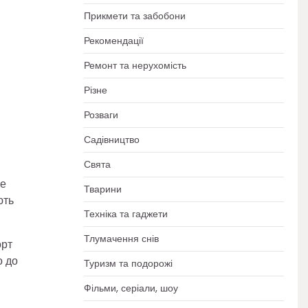
Прикмети та забобони
Рекомендації
Ремонт та нерухомість
Різне
Розваги
Садівництво
Свята
ше
Тварини
ють
Техніка та гаджети
Тлумачення снів
орт
о до
Туризм та подорожі
Фільми, серіали, шоу