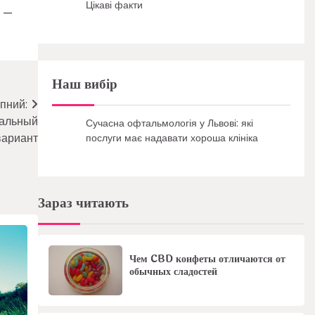
Цікаві факти
н —
Наш вибір
пний:
мальный
Сучасна офтальмологія у Львові: які
вариант
послуги має надавати хороша клініка
Зараз читають
Чем CBD конфеты отличаются от
обычных сладостей