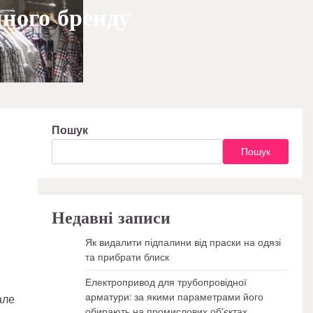
йного бренду
Пошук
Пошук
Недавні записи
Як видалити підпалини від праски на одязі
та прибрати блиск
Електропривод для трубопровідної
арматури: за якими параметрами його
але
обирають на промислових об’єктах