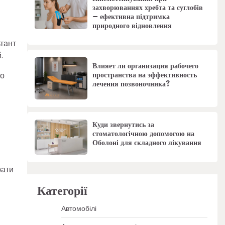
захворюваннях хребта та суглобів
– ефективна підтримка
природного відновлення
ьтант
.
Влияет ли организация рабочего
пространства на эффективность
бо
лечения позвоночника?
Куди звернутись за
стоматологічною допомогою на
Оболоні для складного лікування
рати
Категорії
Автомобілі