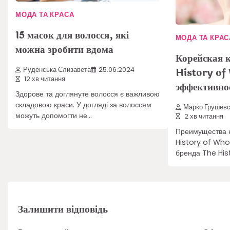
МОДА ТА КРАСА
15 масок для волосся, які
МОДА ТА КРАС
можна зробити вдома
Корейская 
History of
Руденська Єлизавета
25.06.2024
12 хв читання
эффективно
Здорове та доглянуте волосся є важливою
складовою краси. У догляді за волоссям
Марко Грушевс
можуть допомогти не…
2 хв читання
Преимущества к
History of Who
бренда The Hi
Залишити відповідь