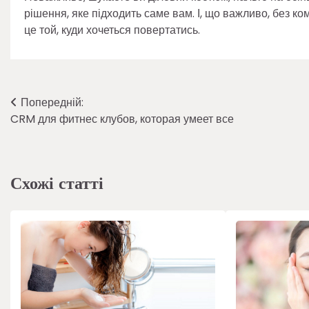
рішення, яке підходить саме вам. І, що важливо, без ко
це той, куди хочеться повертатись.
Навігація
Попередній:
CRM для фитнес клубов, которая умеет все
записів
Схожі статті