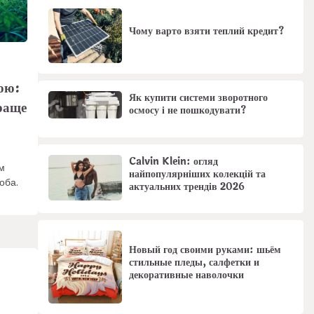
Чому варто взяти теплий кредит?
рою:
Як купити системи зворотного
раще
осмосу і не пошкодувати?
Calvin Klein: огляд
м
найпопулярніших колекцій та
оба.
актуальних трендів 2026
Новый год своими руками: шьём
стильные пледы, салфетки и
декоративные наволочки