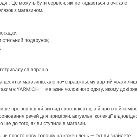
дяг. Це можуть бути сервіси, які не кидаються в очі, але
’язок з магазином.
посадки;
и стильний подарунок;
;
вготривалу співпрацю.
на десятки магазинів, але по-справжньому вартий уваги ли
ме таким є YARMICH — магазин чоловічого одягу, якому довіря
ше про зовнішній вигляд своїх клієнтів, а й про їхній комф
ронювання речей для примірки, актуальні колекції відповідн
о ще до того, як ви ступили в магазин.
 чи просто нову сорочку на кожен день — тут ви знайдете