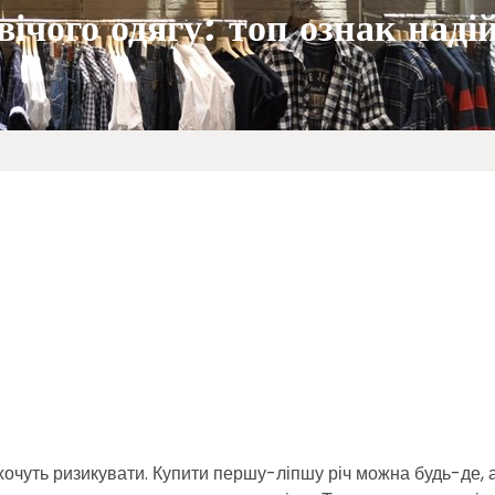
ічого одягу: топ ознак наді
е хочуть ризикувати. Купити першу-ліпшу річ можна будь-де, 