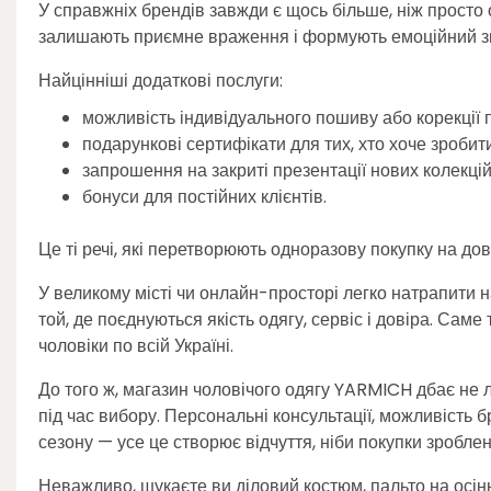
У справжніх брендів завжди є щось більше, ніж просто о
залишають приємне враження і формують емоційний зв
Найцінніші додаткові послуги:
можливість індивідуального пошиву або корекції 
подарункові сертифікати для тих, хто хоче зробит
запрошення на закриті презентації нових колекцій
бонуси для постійних клієнтів.
Це ті речі, які перетворюють одноразову покупку на до
У великому місті чи онлайн-просторі легко натрапити 
той, де поєднуються якість одягу, сервіс і довіра. Са
чоловіки по всій Україні.
До того ж, магазин чоловічого одягу YARMICH дбає не ли
під час вибору. Персональні консультації, можливість б
сезону — усе це створює відчуття, ніби покупки зроблен
Неважливо, шукаєте ви діловий костюм, пальто на осінь