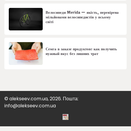
Велосипеди Merida — якість, перевірена
мільйонами велосипедистів у всьому
світі
Семга в заказе продуктов: как получить
нужный вкус без лишних трат
© alekseev.com.ua, 2026. Пошта:
info@alekseev.com.ua