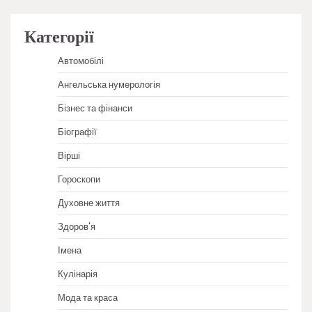
Категорії
Автомобілі
Ангельська нумерологія
Бізнес та фінанси
Біографії
Вірші
Гороскопи
Духовне життя
Здоров'я
Імена
Кулінарія
Мода та краса