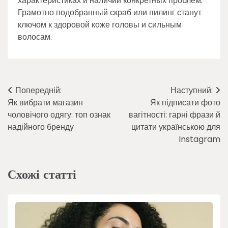
характеристиках и наличии конкретных проблем.
Грамотно подобранный скраб или пилинг станут
ключом к здоровой коже головы и сильным
волосам.
Навігація
Попередній:
Наступний:
Як вибрати магазин
Як підписати фото
записів
чоловічого одягу: топ ознак
вагітності: гарні фрази й
надійного бренду
цитати українською для
Instagram
Схожі статті