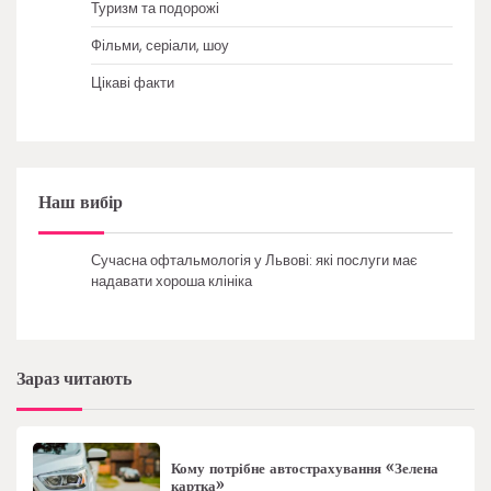
Туризм та подорожі
Фільми, серіали, шоу
Цікаві факти
Наш вибір
Сучасна офтальмологія у Львові: які послуги має
надавати хороша клініка
Зараз читають
Кому потрібне автострахування «Зелена
картка»