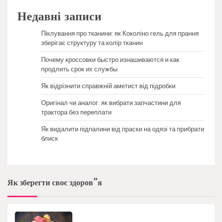
Недавні записи
Піклування про тканини: як Коколіно гель для прання
зберігає структуру та колір тканин
Почему кроссовки быстро изнашиваются и как
продлить срок их службы
Як відрізнити справжній аметист від підробки
Оригінал чи аналог: як вибрати запчастини для
трактора без переплати
Як видалити підпалини від праски на одязі та прибрати
блиск
Як зберегти своє здоров”я