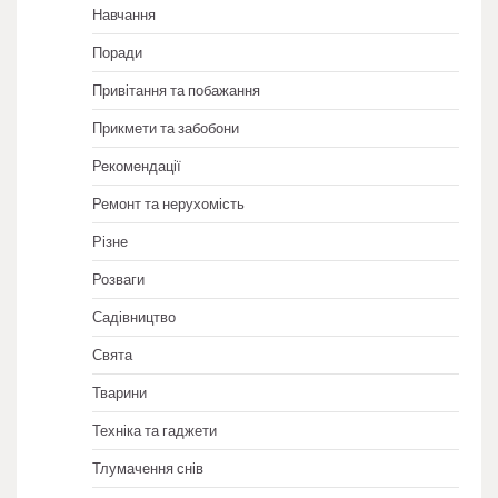
Навчання
Поради
Привітання та побажання
Прикмети та забобони
Рекомендації
Ремонт та нерухомість
Різне
Розваги
Садівництво
Свята
Тварини
Техніка та гаджети
Тлумачення снів