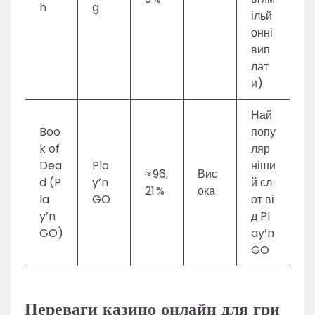
h
g
ільй
онні
вип
лат
и)
Най
Boo
попу
k of
ляр
Dea
Pla
ніши
≈ 96,
Вис
d (P
y’n
й сл
21 %
ока
la
GO
от ві
y’n
д Pl
GO)
ay’n
GO
Переваги казино онлайн для гри