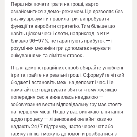
Перш ніж почати грати на гроші, варто
ознайомитися з демо-режимом. Це дозволяє без
ризику зрозуміти правила гри, випробувати
функції та виробити стратегію. Тим більше що
навіть цілком чесні слоти, наприклад із RTP
близько 96–97 %, не гарантують прибуток — і
розуміння механіки гри допомагає керувати
очікуваннями та лімітом ставок .
Після демонстраційних спроб обирайте улюблені
ігри та грайте на реальні гроші. Сформуйте чіткий
бюджет і встановіть межі на депозит і час. Не
намагайтеся відігрувати збитки «тому ж», якщо
попередня сесія виявилась невдалою —
зобов’язання вести відповідальну гру має стояти
на першому місці. Якщо у вас виникають питання
щодо процесу — ліцензовані онлайн-казино
надають 24/7 підтримку, часто через чат або
гарячу лінію, і можуть допомогти розібратися з