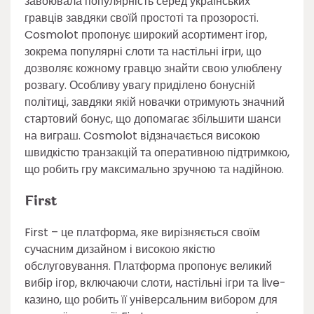
завоювала популярність серед українських
гравців завдяки своїй простоті та прозорості.
Cosmolot пропонує широкий асортимент ігор,
зокрема популярні слоти та настільні ігри, що
дозволяє кожному гравцю знайти свою улюблену
розвагу. Особливу увагу приділено бонусній
політиці, завдяки якій новачки отримують значний
стартовий бонус, що допомагає збільшити шанси
на виграш. Cosmolot відзначається високою
швидкістю транзакцій та оперативною підтримкою,
що робить гру максимально зручною та надійною.
First
First – це платформа, яке вирізняється своїм
сучасним дизайном і високою якістю
обслуговування. Платформа пропонує великий
вибір ігор, включаючи слоти, настільні ігри та live-
казино, що робить її універсальним вибором для