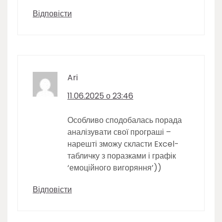
Відповісти
Ari
11.06.2025 о 23:46
Особливо сподобалась порада
аналізувати свої програші –
нарешті зможу скласти Excel-
табличку з поразками і графік
‘емоційного вигоряння’))
Відповісти