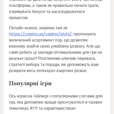
платформи, а також як правильно почати грати,
отримувати бонуси та насолоджуватися
процесом.
Онлайн казино, зокрема такі як
https://casino.ua/casino/slots/
, пропонують
величезний асортимент ігор, що дозволяє
кожному знайти свою улюблену розвагу. Але що
саме робить ці заклади оптимальними для гри на
реальні гроші? Розглянемо ключові переваги,
стратегії вибору та поради, які допоможуть вам
розкрити весь потенціал азартних розваг.
Популярні ігри
Ось корисна таблиця з популярними слотами для
гри, яка допоможе краще орієнтуватися в ігрових
тематиках, RTP та характеристиках: