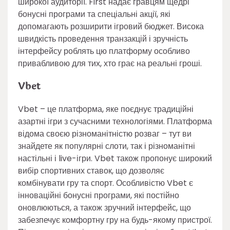
широкої аудиторії. First надає гравцям щедрі
бонусні програми та спеціальні акції, які
допомагають розширити ігровий бюджет. Висока
швидкість проведення транзакцій і зручність
інтерфейсу роблять цю платформу особливо
привабливою для тих, хто грає на реальні гроші.
Vbet
Vbet – це платформа, яке поєднує традиційні
азартні ігри з сучасними технологіями. Платформа
відома своєю різноманітністю розваг – тут ви
знайдете як популярні слоти, так і різноманітні
настільні і live-ігри. Vbet також пропонує широкий
вибір спортивних ставок, що дозволяє
комбінувати гру та спорт. Особливістю Vbet є
інноваційні бонусні програми, які постійно
оновлюються, а також зручний інтерфейс, що
забезпечує комфортну гру на будь-якому пристрої.