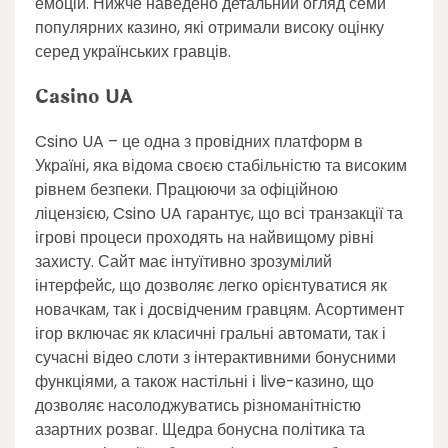
емоцій. Нижче наведено детальний огляд семи
популярних казино, які отримали високу оцінку
серед українських гравців.
Casino UA
Csino UA – це одна з провідних платформ в
Україні, яка відома своєю стабільністю та високим
рівнем безпеки. Працюючи за офіційною
ліцензією, Csino UA гарантує, що всі транзакції та
ігрові процеси проходять на найвищому рівні
захисту. Сайт має інтуїтивно зрозумілий
інтерфейс, що дозволяє легко орієнтуватися як
новачкам, так і досвідченим гравцям. Асортимент
ігор включає як класичні гральні автомати, так і
сучасні відео слоти з інтерактивними бонусними
функціями, а також настільні і live-казино, що
дозволяє насолоджуватись різноманітністю
азартних розваг. Щедра бонусна політика та