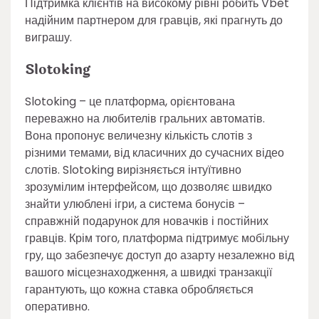
Підтримка клієнтів на високому рівні робить Vbet
надійним партнером для гравців, які прагнуть до
виграшу.
Slotoking
Slotoking – це платформа, орієнтована
переважно на любителів гральних автоматів.
Вона пропонує величезну кількість слотів з
різними темами, від класичних до сучасних відео
слотів. Slotoking вирізняється інтуїтивно
зрозумілим інтерфейсом, що дозволяє швидко
знайти улюблені ігри, а система бонусів –
справжній подарунок для новачків і постійних
гравців. Крім того, платформа підтримує мобільну
гру, що забезпечує доступ до азарту незалежно від
вашого місцезнаходження, а швидкі транзакції
гарантують, що кожна ставка обробляється
оперативно.