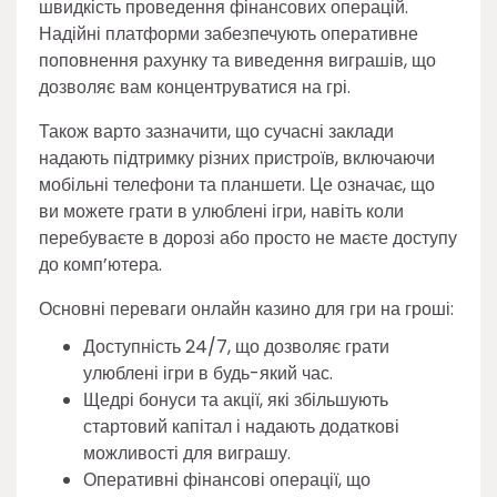
швидкість проведення фінансових операцій.
Надійні платформи забезпечують оперативне
поповнення рахунку та виведення виграшів, що
дозволяє вам концентруватися на грі.
Також варто зазначити, що сучасні заклади
надають підтримку різних пристроїв, включаючи
мобільні телефони та планшети. Це означає, що
ви можете грати в улюблені ігри, навіть коли
перебуваєте в дорозі або просто не маєте доступу
до комп’ютера.
Основні переваги онлайн казино для гри на гроші:
Доступність 24/7, що дозволяє грати
улюблені ігри в будь-який час.
Щедрі бонуси та акції, які збільшують
стартовий капітал і надають додаткові
можливості для виграшу.
Оперативні фінансові операції, що