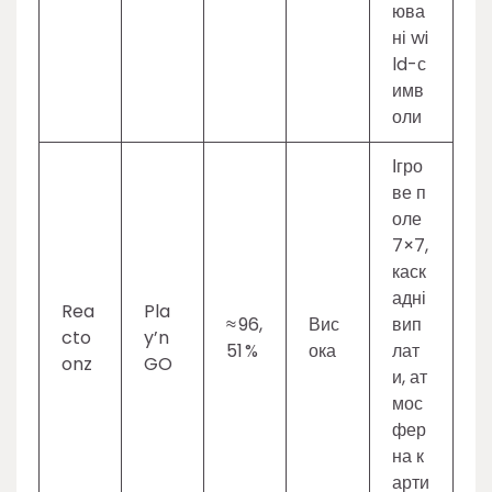
юва
ні wi
ld-с
имв
оли
Ігро
ве п
оле
7×7,
каск
адні
Rea
Pla
≈ 96,
Вис
вип
cto
y’n
51 %
ока
лат
onz
GO
и, ат
мос
фер
на к
арти