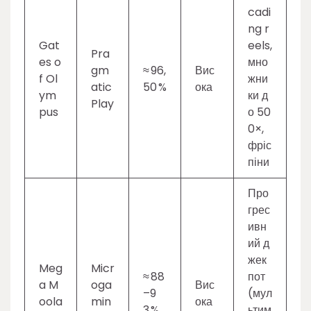
cadi
ng r
Gat
eels,
Pra
es o
мно
gm
≈ 96,
Вис
f Ol
жни
atic
50 %
ока
ym
ки д
Play
pus
о 50
0×,
фріс
піни
Про
грес
ивн
ий д
жек
Meg
Micr
≈ 88
пот
a M
oga
Вис
–9
(мул
oola
min
ока
3 %
ьтим