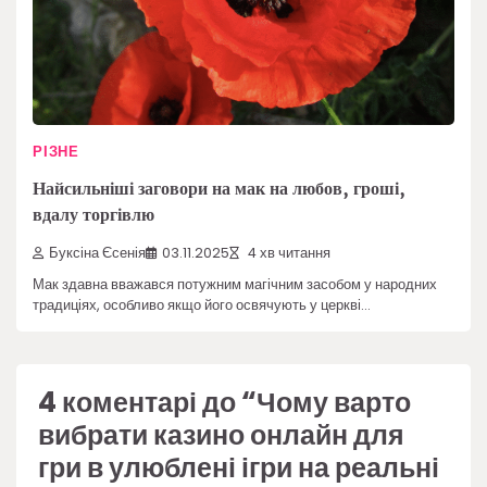
РІЗНЕ
Найсильніші заговори на мак на любов, гроші,
вдалу торгівлю
Буксіна Єсенія
03.11.2025
4 хв читання
Мак здавна вважався потужним магічним засобом у народних
традиціях, особливо якщо його освячують у церкві…
4 коментарі до “
Чому варто
вибрати казино онлайн для
гри в улюблені ігри на реальні