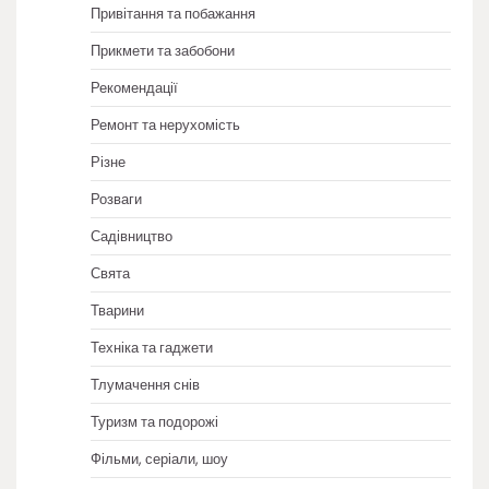
Привітання та побажання
Прикмети та забобони
Рекомендації
Ремонт та нерухомість
Різне
Розваги
Садівництво
Свята
Тварини
Техніка та гаджети
Тлумачення снів
Туризм та подорожі
Фільми, серіали, шоу