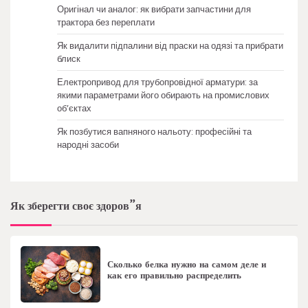
Оригінал чи аналог: як вибрати запчастини для
трактора без переплати
Як видалити підпалини від праски на одязі та прибрати
блиск
Електропривод для трубопровідної арматури: за
якими параметрами його обирають на промислових
об’єктах
Як позбутися вапняного нальоту: професійні та
народні засоби
Як зберегти своє здоров”я
Сколько белка нужно на самом деле и
как его правильно распределить