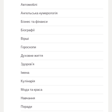
Автомобілі
Ангельська нумерологія
Бізнес та фінанси
Біографії
Вірші
Гороскопи
Духовне життя
Здоров'я
Імена
Кулінарія
Мода та краса
Навчання
Поради