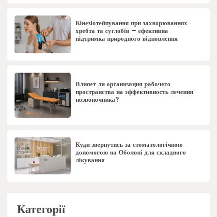
Кінезіотейпування при захворюваннях
хребта та суглобів – ефективна
підтримка природного відновлення
Влияет ли организация рабочего
пространства на эффективность лечения
позвоночника?
Куди звернутись за стоматологічною
допомогою на Оболоні для складного
лікування
Категорії