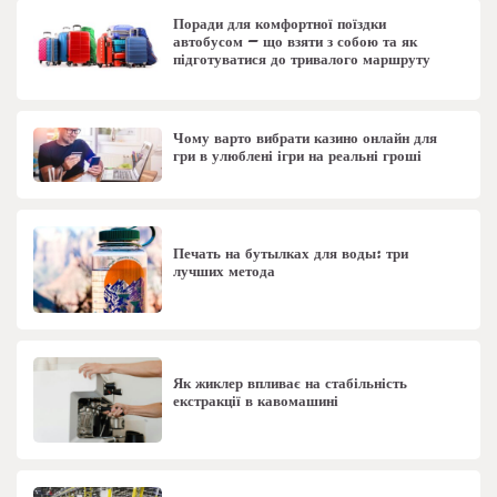
Поради для комфортної поїздки
автобусом – що взяти з собою та як
підготуватися до тривалого маршруту
Чому варто вибрати казино онлайн для
гри в улюблені ігри на реальні гроші
Печать на бутылках для воды: три
лучших метода
Як жиклер впливає на стабільність
екстракції в кавомашині