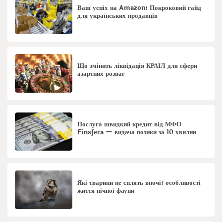
Ваш успіх на Amazon: Покроковий гайд
для українських продавців
Що змінить ліквідація КРАІЛ для сфери
азартних розваг
Послуга швидкий кредит від МФО
Finsfera — видача позики за 10 хвилин
Які тварини не сплять вночі: особливості
життя нічної фауни