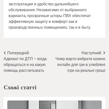
эксплуатации и удобство дальнейшего
обслуживания. Независимо от выбранного
варианта, прозрачные шторы ПВХ обеспечат
эффективную защиту и комфорт как в
производственных помещениях, так и в быту.
Навігація
Попередній:
Наступний:
Адвокат по ДТП – когда
Чому варто вибрати казино
записів
обращаться и на какую
онлайн для гри в улюблені
помощь рассчитывать
ігри на реальні гроші
Схожі статті