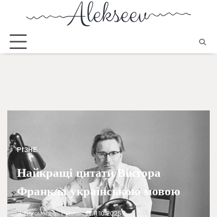
РІЗНЕ
Найкращі цитати Віктора
Франкла українською мовою
Богомолець Руслана
11.10.2025