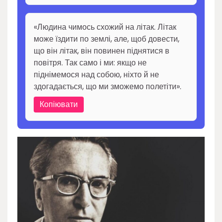
«Людина чимось схожий на літак. Літак
може їздити по землі, але, щоб довести,
що він літак, він повинен піднятися в
повітря. Так само і ми: якщо не
піднімемося над собою, ніхто й не
здогадається, що ми зможемо полетіти».
Копіювати