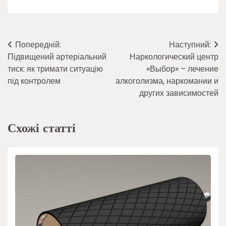
Навігація
Попередній:
Наступний:
Підвищений артеріальний
Наркологический центр
записів
тиск: як тримати ситуацію
«Выбор» – лечение
під контролем
алкоголизма, наркомании и
других зависимостей
Схожі статті