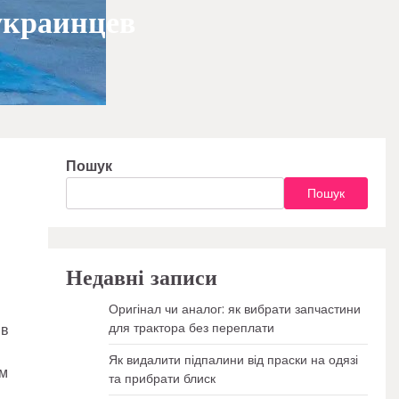
украинцев
Пошук
Пошук
Недавні записи
Оригінал чи аналог: як вибрати запчастини
для трактора без переплати
 в
Як видалити підпалини від праски на одязі
ом
та прибрати блиск