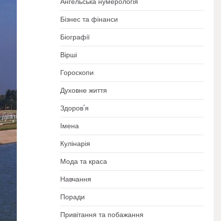
Ангельська нумерологія
Бізнес та фінанси
Біографії
Вірші
Гороскопи
Духовне життя
Здоров'я
Імена
Кулінарія
Мода та краса
Навчання
Поради
Привітання та побажання