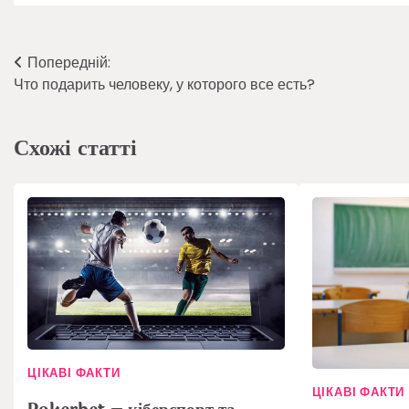
Навігація
Попередній:
Что подарить человеку, у которого все есть?
записів
Схожі статті
ЦІКАВІ ФАКТИ
ЦІКАВІ ФАКТИ