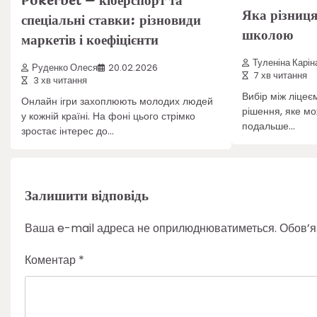
Pokerbet – кіберспорт та
Яка різниця
спеціальні ставки: різновиди
школою
маркетів і коефіцієнти
Туленіна Карін
Руденко Олеся
20.02.2026
7 хв читання
3 хв читання
Вибір між ліцеє
Онлайн ігри захоплюють молодих людей
рішення, яке мо
у кожній країні. На фоні цього стрімко
подальше…
зростає інтерес до…
Залишити відповідь
Ваша e-mail адреса не оприлюднюватиметься.
Обов’я
Коментар
*