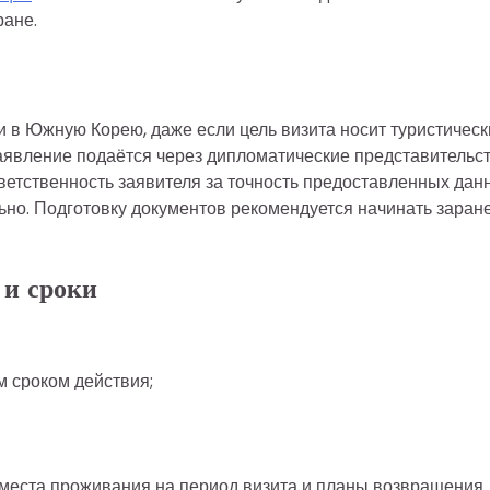
ране.
 в Южную Корею, даже если цель визита носит туристическ
Заявление подаётся через дипломатические представительс
ветственность заявителя за точность предоставленных дан
ьно. Подготовку документов рекомендуется начинать заране
 и сроки
 сроком действия;
 места проживания на период визита и планы возвращения.