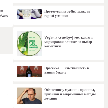
ав
Протезування зубів: шлях до
гарної усмішки
. Адже
Vegan и cruelty-free: как эти
маркировки влияют на выбор
косметики
Просекко — изысканность в
вашем бокале
Облысение у мужчин: причины,
признаки и современные методы
лечения