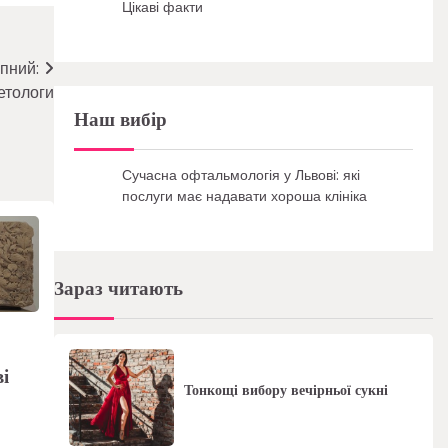
Цікаві факти
пний:
етологи
Наш вибір
Сучасна офтальмологія у Львові: які
послуги має надавати хороша клініка
Зараз читають
і
Тонкощі вибору вечірньої сукні