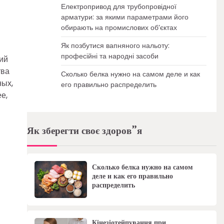
Електропривод для трубопровідної
арматури: за якими параметрами його
обирають на промислових об’єктах
Як позбутися вапняного нальоту:
професійні та народні засоби
ий
тва
Сколько белка нужно на самом деле и как
ных,
его правильно распределить
е,
Як зберегти своє здоров”я
Сколько белка нужно на самом
деле и как его правильно
распределить
Кінезіотейпування при