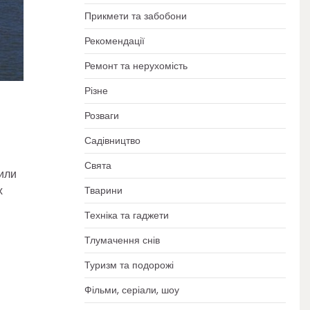
Прикмети та забобони
Рекомендації
Ремонт та нерухомість
Різне
Розваги
Садівництво
Свята
или
х
Тварини
Техніка та гаджети
Тлумачення снів
Туризм та подорожі
Фільми, серіали, шоу