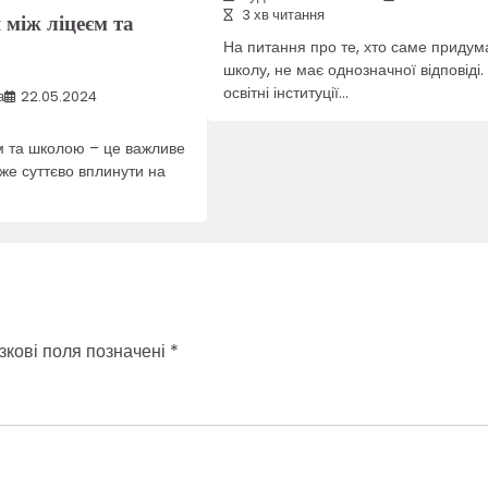
3 хв читання
 між ліцеєм та
На питання про те, хто саме придум
школу, не має однозначної відповіді
освітні інституції…
а
22.05.2024
м та школою – це важливе
же суттєво вплинути на
зкові поля позначені
*