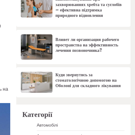
захворюваннях хребта та суглобів
– ефективна підтримка
природного відновлення
я
Влияет ли организация рабочего
пространства на эффективность
лечения позвоночника?
Куди звернутись за
стоматологічною допомогою на
Оболоні для складного лікування
ь на
Категорії
Автомобілі