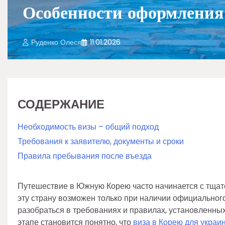
Особенности оформления
Руденко Олеся
11.01.2026
СОДЕРЖАНИЕ
Необходимость визы – общий подход
Требования к заявителю, документы и сроки
Правила пребывания после въезда
Путешествие в Южную Корею часто начинается с тщате
эту страну возможен только при наличии официальног
разобраться в требованиях и правилах, установленн
этапе становится понятно, что
виза в Корею для украи