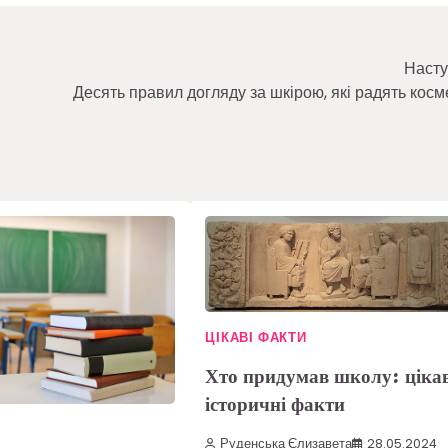
Насту
Десять правил догляду за шкірою, які радять косм
ЦІКАВІ ФАКТИ
Хто придумав школу: цікав
історичні факти
Руденська Єлизавета
28.05.2024