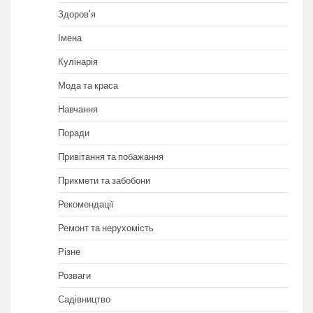
Здоров'я
Імена
Кулінарія
Мода та краса
Навчання
Поради
Привітання та побажання
Прикмети та забобони
Рекомендації
Ремонт та нерухомість
Різне
Розваги
Садівництво