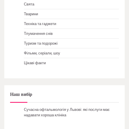
Свята
Тварини
Техніка та гаджети
Тлумачення снів
Туризм та подорожі
Фільми, серіали, шоу
Цікаві факти
Наш вибір
Сучасна офтальмологія у Львові: які послуги має
надавати хороша клініка