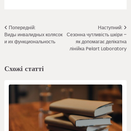
Навігація
Попередній:
Наступний:
Виды инвалидных колясок
Сезонна чутливість шкіри –
записів
и их функциональность
як допомагає делікатна
лінійка Pelart Laboratory
Схожі статті