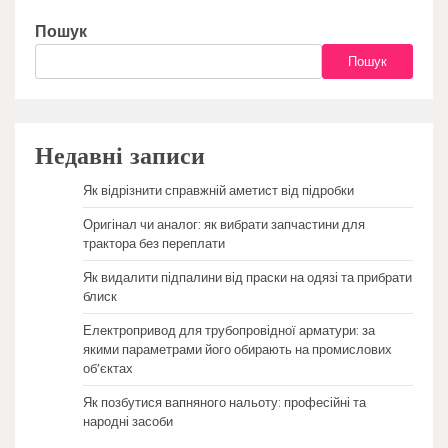
Пошук
Пошук
Недавні записи
Як відрізнити справжній аметист від підробки
Оригінал чи аналог: як вибрати запчастини для
трактора без переплати
Як видалити підпалини від праски на одязі та прибрати
блиск
Електропривод для трубопровідної арматури: за
якими параметрами його обирають на промислових
об’єктах
Як позбутися вапняного нальоту: професійні та
народні засоби