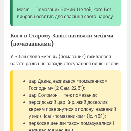
Месія = Помазаник Божий. Це той, кого Бог
вибрав і освятив для спасіння свого народу.
Кого в Старому Завіті називали месіями
(помазаниками)
У Біблії слово «месія» (помазаник) вживалося
багато разів і не завжди стосувалося однієї особи:
цар Давид називався «помазаником
Господнім» (2 Сам. 22:51);
цар Соломон — теж помазаник;
персидський цар Кир, який дозволив
євреям повернутися з полону, названий
у книзі Ісаї «помазаником» (Іс. 45:1);
первосвященики також помазувалися і
називалися месіями.