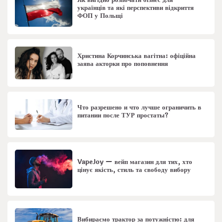
Як вигідно розпочати бізнес для
українців та які перспективи відкриття
ФОП у Польщі
Христина Корчинська вагітна: офіційна
заява акторки про поповнення
Что разрешено и что лучше ограничить в
питании после ТУР простаты?
VapeJoy — вейп магазин для тих, хто
цінує якість, стиль та свободу вибору
Вибираємо трактор за потужністю: для