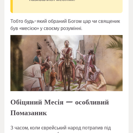
Тобто будь-який обраний Богом цар чи священик
був «месією» у своєму розумінні.
Обіцяний Месія — особливий
Помазаник
З часом, коли єврейський народ потрапив під