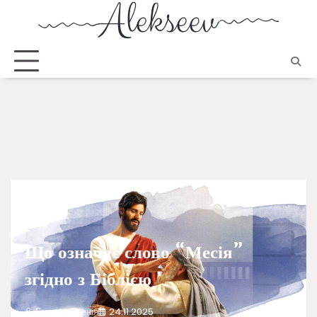
РІЗНЕ
Що означає слово “Месія”
згідно з Біблією
Буксіна Єсенія
24.11.2025