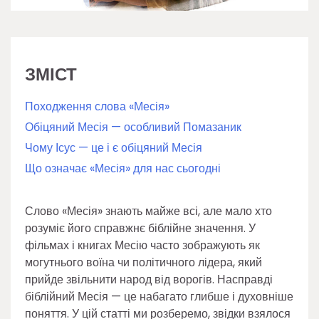
ЗМІСТ
Походження слова «Месія»
Обіцяний Месія — особливий Помазаник
Чому Ісус — це і є обіцяний Месія
Що означає «Месія» для нас сьогодні
Слово «Месія» знають майже всі, але мало хто
розуміє його справжнє біблійне значення. У
фільмах і книгах Месію часто зображують як
могутнього воїна чи політичного лідера, який
прийде звільнити народ від ворогів. Насправді
біблійний Месія — це набагато глибше і духовніше
поняття. У цій статті ми розберемо, звідки взялося