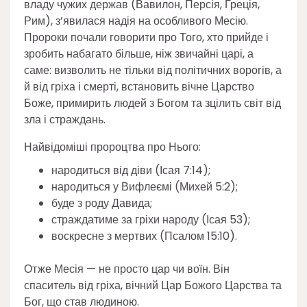
владу чужих держав (Вавилон, Персія, Греція,
Рим), з’явилася надія на особливого Месію.
Пророки почали говорити про Того, хто прийде і
зробить набагато більше, ніж звичайні царі, а
саме: визволить не тільки від політичних ворогів, а
й від гріха і смерті, встановить вічне Царство
Боже, примирить людей з Богом та зцілить світ від
зла і страждань.
Найвідоміші пророцтва про Нього:
народиться від діви (Ісая 7:14);
народиться у Вифлеємі (Михей 5:2);
буде з роду Давида;
страждатиме за гріхи народу (Ісая 53);
воскресне з мертвих (Псалом 15:10).
Отже Месія — не просто цар чи воїн. Він
спаситель від гріха, вічний Цар Божого Царства та
Бог, що став людиною.