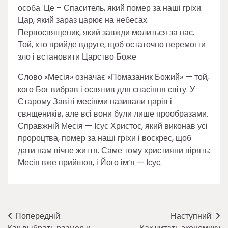
особа. Це – Спаситель, який помер за наші гріхи.
Цар, який зараз царює на небесах.
Первосвященик, який завжди молиться за нас.
Той, хто прийде вдруге, щоб остаточно перемогти
зло і встановити Царство Боже
Слово «Месія» означає «Помазаник Божий» — той,
кого Бог вибрав і освятив для спасіння світу. У
Старому Завіті месіями називали царів і
священиків, але всі вони були лише прообразами.
Справжній Месія — Ісус Христос, який виконав усі
пророцтва, помер за наші гріхи і воскрес, щоб
дати нам вічне життя. Саме тому християни вірять:
Месія вже прийшов, і Його ім’я — Ісус.
Навігація
Попередній:
Наступний: