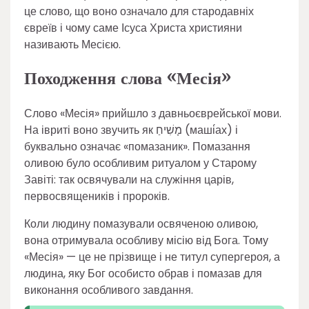
це слово, що воно означало для стародавніх
євреїв і чому саме Ісуса Христа християни
називають Месією.
Походження слова «Месія»
Слово «Месія» прийшло з давньоєврейської мови.
На івриті воно звучить як מָשִׁיחַ (маші́ах) і
буквально означає «помазаник». Помазання
оливою було особливим ритуалом у Старому
Завіті: так освячували на служіння царів,
первосвящеників і пророків.
Коли людину помазували освяченою оливою,
вона отримувала особливу місію від Бога. Тому
«Месія» — це не прізвище і не титул супергероя, а
людина, яку Бог особисто обрав і помазав для
виконання особливого завдання.