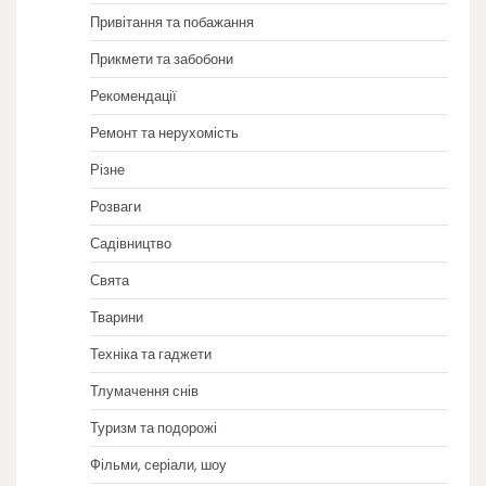
Привітання та побажання
Прикмети та забобони
Рекомендації
Ремонт та нерухомість
Різне
Розваги
Садівництво
Свята
Тварини
Техніка та гаджети
Тлумачення снів
Туризм та подорожі
Фільми, серіали, шоу