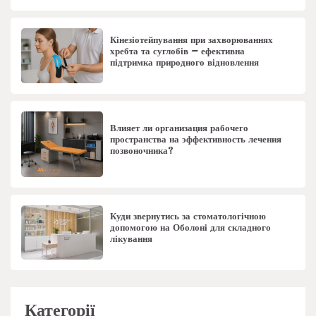
Кінезіотейпування при захворюваннях
хребта та суглобів – ефективна
підтримка природного відновлення
Влияет ли организация рабочего
пространства на эффективность лечения
позвоночника?
Куди звернутись за стоматологічною
допомогою на Оболоні для складного
лікування
Категорії