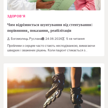
ЗДОРОВ'Я
Чим відрізняється шунтування від стентування:
порівняння, показання, реабілітація
Богомолець Руслана
24.06.2026
5 хв читання
Проблеми з серцем часто стають несподіванкою, вимагаючи
швидких і зважених рішень. Коли пацієнт стикається з…