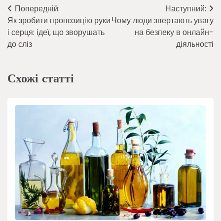
Навігація
Попередній:
Наступний:
Як зробити пропозицію руки
Чому люди звертають увагу
записів
і серця: ідеї, що зворушать
на безпеку в онлайн-
до сліз
діяльності
Схожі статті