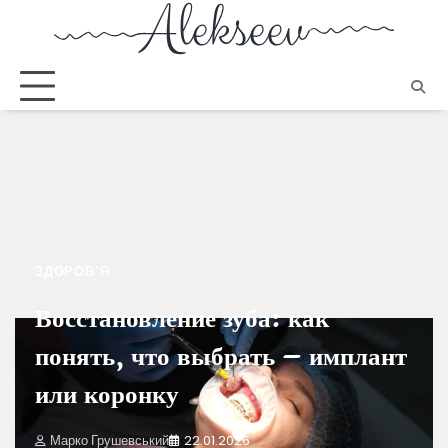
ЗДОРОВ'Я
Восстановление зуба: как
понять, что выбрать – имплант
или коронку
Марко Грушевський
22.01.2026