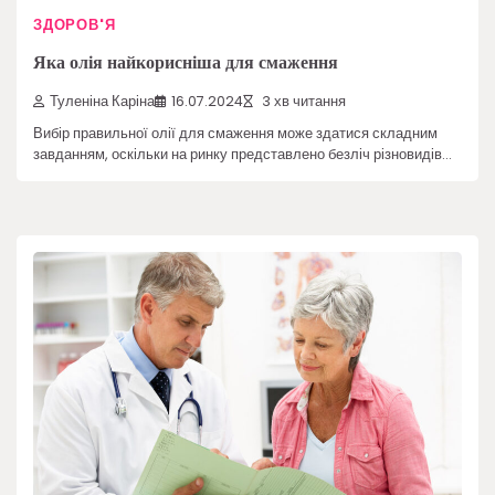
ЗДОРОВ'Я
Яка олія найкорисніша для смаження
Туленіна Каріна
16.07.2024
3 хв читання
Вибір правильної олії для смаження може здатися складним
завданням, оскільки на ринку представлено безліч різновидів…