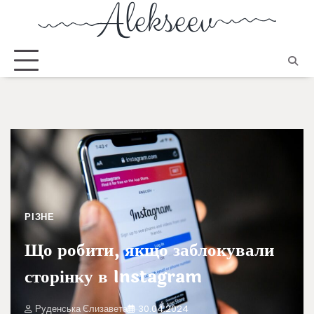
РІЗНЕ
Що робити, якщо заблокували
сторінку в Instagram
Руденська Єлизавета
30.04.2024