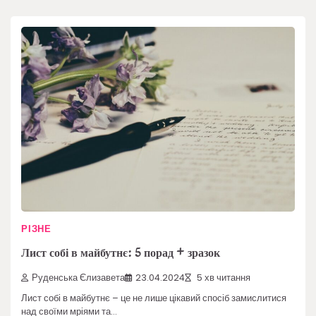
РІЗНЕ
Лист собі в майбутнє: 5 порад + зразок
Руденська Єлизавета
23.04.2024
5 хв читання
Лист собі в майбутнє – це не лише цікавий спосіб замислитися
над своїми мріями та…