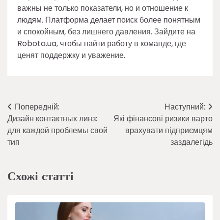
важны не только показатели, но и отношение к
людям. Платформа делает поиск более понятным
и спокойным, без лишнего давления. Зайдите на
Robota.ua, чтобы найти работу в команде, где
ценят поддержку и уважение.
Навігація
Попередній:
Наступний:
Дизайн контактных линз:
Які фінансові ризики варто
записів
для каждой проблемы свой
врахувати підприємцям
тип
заздалегідь
Схожі статті