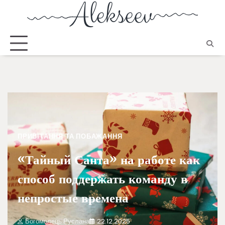
ПРИВІТАННЯ ТА ПОБАЖАННЯ
«Тайный Санта» на работе как
способ поддержать команду в
непростые времена
Богомолець Руслана
22.12.2025