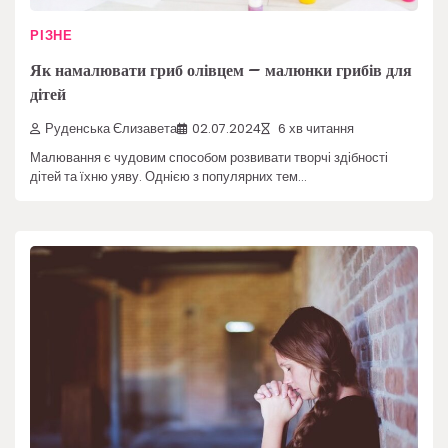
РІЗНЕ
Як намалювати гриб олівцем – малюнки грибів для
дітей
Руденська Єлизавета
02.07.2024
6 хв читання
Малювання є чудовим способом розвивати творчі здібності
дітей та їхню уяву. Однією з популярних тем…