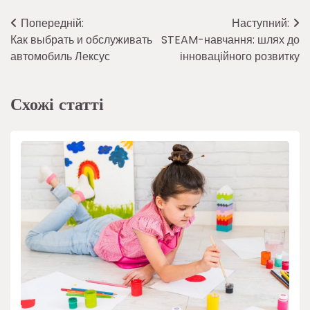
Навігація
Попередній:
Наступний:
Как выбрать и обслуживать
STEAM-навчання: шлях до
записів
автомобиль Лексус
інноваційного розвитку
Схожі статті