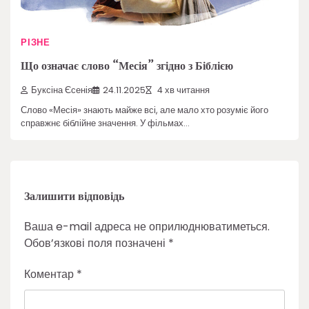
РІЗНЕ
Що означає слово “Месія” згідно з Біблією
Буксіна Єсенія
24.11.2025
4 хв читання
Слово «Месія» знають майже всі, але мало хто розуміє його
справжнє біблійне значення. У фільмах…
Залишити відповідь
Ваша e-mail адреса не оприлюднюватиметься.
Обов’язкові поля позначені
*
Коментар
*