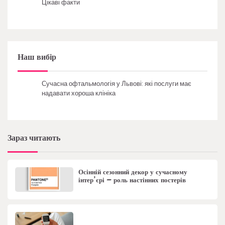
Цікаві факти
Наш вибір
Сучасна офтальмологія у Львові: які послуги має
надавати хороша клініка
Зараз читають
Осінній сезонний декор у сучасному
інтер’єрі – роль настінних постерів