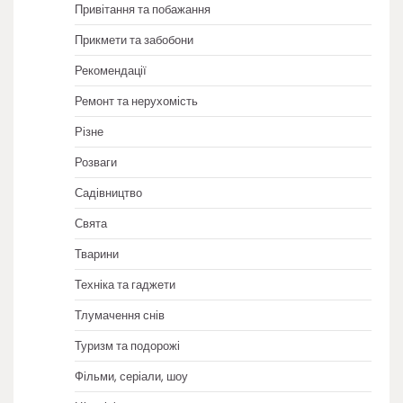
Привітання та побажання
Прикмети та забобони
Рекомендації
Ремонт та нерухомість
Різне
Розваги
Садівництво
Свята
Тварини
Техніка та гаджети
Тлумачення снів
Туризм та подорожі
Фільми, серіали, шоу