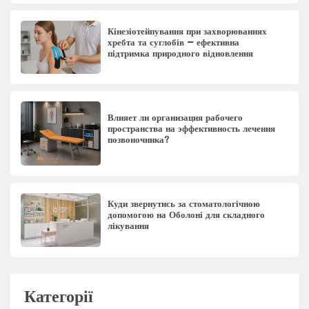
Кінезіотейпування при захворюваннях
хребта та суглобів – ефективна
підтримка природного відновлення
Влияет ли организация рабочего
пространства на эффективность лечения
позвоночника?
Куди звернутись за стоматологічною
допомогою на Оболоні для складного
лікування
Категорії