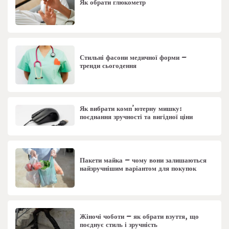
Як обрати глюкометр
Стильні фасони медичної форми –
тренди сьогодення
Як вибрати комп’ютерну мишку:
поєднання зручності та вигідної ціни
Пакети майка – чому вони залишаються
найзручнішим варіантом для покупок
Жіночі чоботи – як обрати взуття, що
поєднує стиль і зручність