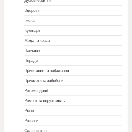
Духовне життя
Здоров'я
Імена
Кулінарія
Мода та краса
Навчання
Поради
Привітання та побажання
Прикмети та забобони
Рекомендації
Ремонт та нерухомість
Різне
Розваги
Садівництво