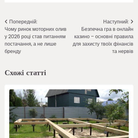
Навігація
Попередній:
Наступний:
Чому ринок моторних олив
Безпечна гра в онлайн
записів
у 2026 році став питанням
казино – основні правила
постачання, а не лише
для захисту твоїх фінансів
бренду
та нервів
Схожі статті