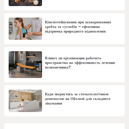
Кінезіотейпування при захворюваннях
хребта та суглобів – ефективна
підтримка природного відновлення
Влияет ли организация рабочего
пространства на эффективность лечения
позвоночника?
Куди звернутись за стоматологічною
допомогою на Оболоні для складного
лікування