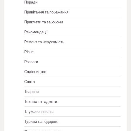
Поради
Привітання та побажання
Прикмети та забобони
Рекомендації
Ремонт та нерухомість
Різне
Розваги
Садівництво
Свята
Тварини
Техніка та гаджети
Тлумачення снів
Туризм та подорожі