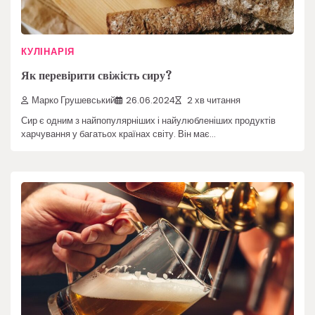
КУЛІНАРІЯ
Як перевірити свіжість сиру?
Марко Грушевський
26.06.2024
2 хв читання
Сир є одним з найпопулярніших і найулюбленіших продуктів
харчування у багатьох країнах світу. Він має…