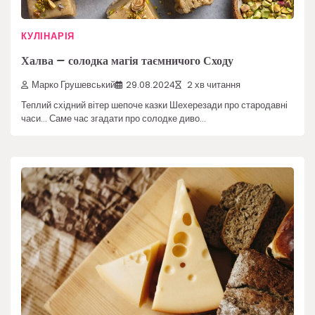
КУЛІНАРІЯ
Халва – солодка магія таємничого Сходу
Марко Грушевський
29.08.2024
2 хв читання
Теплий східний вітер шепоче казки Шехерезади про стародавні
часи… Саме час згадати про солодке диво…