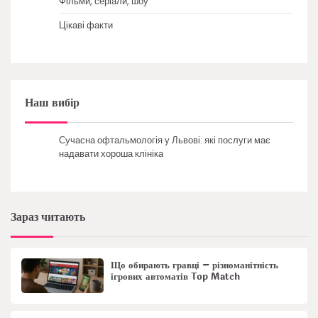
Фільми, серіали, шоу
Цікаві факти
Наш вибір
Сучасна офтальмологія у Львові: які послуги має
надавати хороша клініка
Зараз читають
Що обирають гравці – різноманітність
ігрових автоматів Top Match