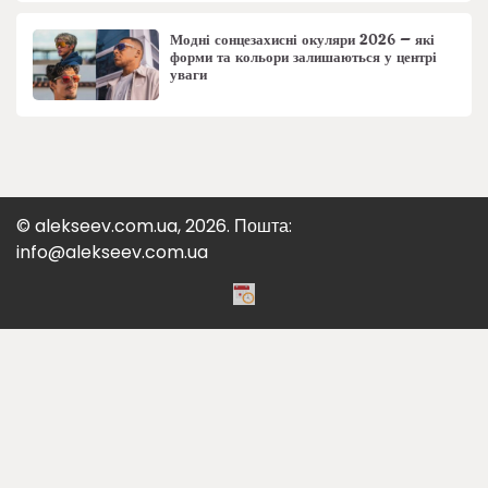
Модні сонцезахисні окуляри 2026 – які
форми та кольори залишаються у центрі
уваги
© alekseev.com.ua, 2026. Пошта:
info@alekseev.com.ua