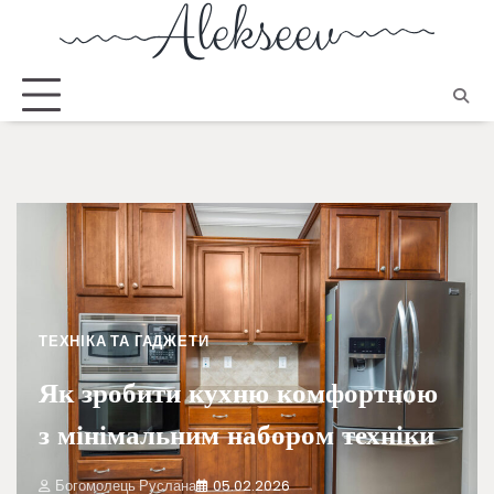
ТЕХНІКА ТА ГАДЖЕТИ
Як зробити кухню комфортною
з мінімальним набором техніки
Богомолець Руслана
05.02.2026