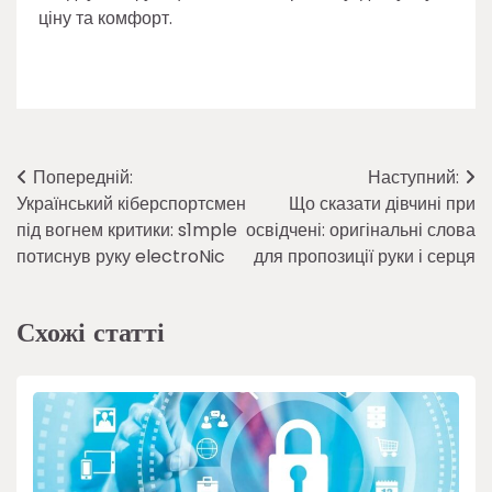
ціну та комфорт.
Навігація
Попередній:
Наступний:
Український кіберспортсмен
Що сказати дівчині при
записів
під вогнем критики: s1mple
освідчені: оригінальні слова
потиснув руку electroNic
для пропозиції руки і серця
Схожі статті