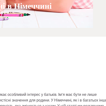
ні в Німеччині
кає особливий інтерес у батьків. Ім’я має бути не лише
стісні значення для родини. У Німеччині, як і в багатьох інш
ярність, яка змінюється з часом. У цій статті ми розглянемо