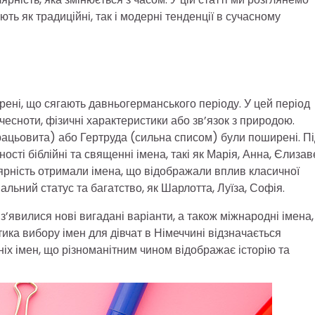
ють як традиційні, так і модерні тенденції в сучасному
орені, що сягають давньогерманського періоду. У цей період
есноти, фізичні характеристики або зв’язок з природою.
рацьовита) або Гертруда (сильна списом) були поширені. П
ті біблійні та священні імена, такі як Марія, Анна, Єлизав
ярність отримали імена, що відображали вплив класичної
іальний статус та багатство, як Шарлотта, Луїза, Софія.
 з’явилися нові вигадані варіанти, а також міжнародні імена
ика вибору імен для дівчат в Німеччині відзначається
ніх імен, що різноманітним чином відображає історію та