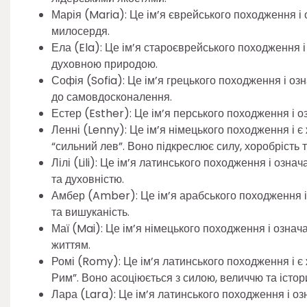
Марія (Maria): Це ім’я єврейського походження і о
милосердя.
Ела (Ela): Це ім’я староєврейського походження і
духовною природою.
Софія (Sofia): Це ім’я грецького походження і озн
до самовдосконалення.
Естер (Esther): Це ім’я перського походження і оз
Ленні (Lenny): Це ім’я німецького походження і є
“сильний лев”. Воно підкреслює силу, хоробрість 
Лілі (Lili): Це ім’я латинського походження і озна
та духовністю.
Амбер (Amber): Це ім’я арабського походження і о
та вишуканість.
Маї (Mai): Це ім’я німецького походження і озна
життям.
Ромі (Romy): Це ім’я латинського походження і є 
Рим”. Воно асоціюється з силою, величчю та іст
Лара (Lara): Це ім’я латинського походження і оз