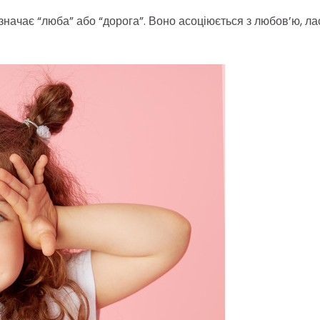
означає “люба” або “дорога”. Воно асоціюється з любов’ю, л