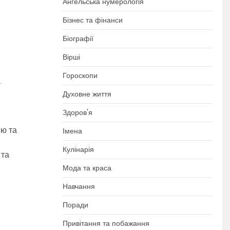
Ангельська нумерологія
Бізнес та фінанси
Біографії
Вірші
Гороскопи
а
Духовне життя
Здоров'я
ію та
Імена
Кулінарія
 та
Мода та краса
Навчання
Поради
Привітання та побажання