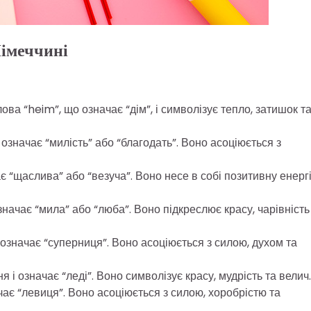
Німеччині
ва “heim”, що означає “дім”, і символізує тепло, затишок т
означає “милість” або “благодать”. Воно асоціюється з
чає “щаслива” або “везуча”. Воно несе в собі позитивну енерг
значає “мила” або “люба”. Воно підкреслює красу, чарівність
і означає “суперниця”. Воно асоціюється з силою, духом та
і означає “леді”. Воно символізує красу, мудрість та велич.
ачає “левиця”. Воно асоціюється з силою, хоробрістю та