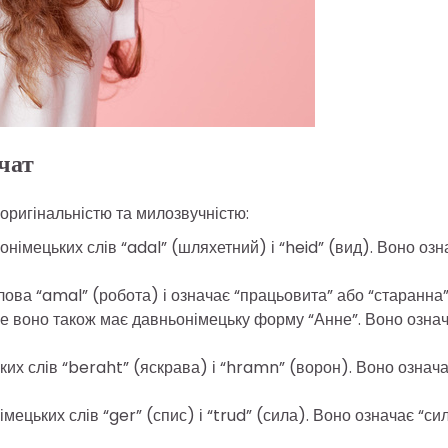
чат
 оригінальністю та милозвучністю:
онімецьких слів “adal” (шляхетний) і “heid” (вид). Воно озн
слова “amal” (робота) і означає “працьовита” або “старанна”
ле воно також має давньонімецьку форму “Анне”. Воно озна
ких слів “beraht” (яскрава) і “hramn” (ворон). Воно означ
мецьких слів “ger” (спис) і “trud” (сила). Воно означає “си