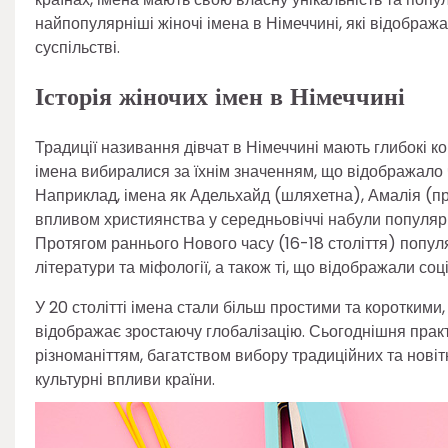
найпопулярніші жіночі імена в Німеччині, які відобража
суспільстві.
Історія жіночих імен в Німеччині
Традиції називання дівчат в Німеччині мають глибокі к
імена вибиралися за їхнім значенням, що відображало ч
Наприклад, імена як Адельхайд (шляхетна), Амалія (п
впливом християнства у середньовіччі набули популярнос
Протягом раннього Нового часу (16-18 століття) попул
літератури та міфології, а також ті, що відображали соц
У 20 столітті імена стали більш простими та короткими,
відображає зростаючу глобалізацію. Сьогоднішня практ
різноманіттям, багатством вибору традиційних та новіт
культурні впливи країни.