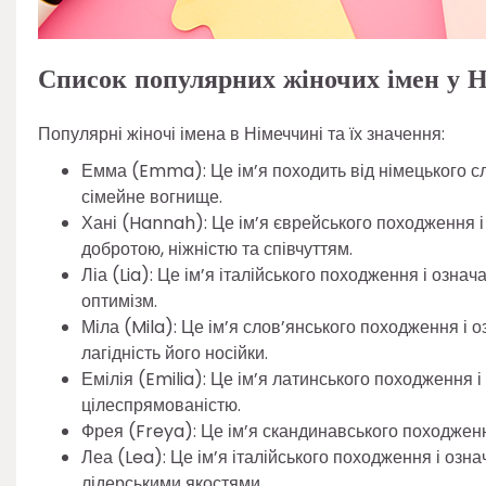
Список популярних жіночих імен у 
Популярні жіночі імена в Німеччині та їх значення:
Емма (Emma): Це ім’я походить від німецького сло
сімейне вогнище.
Хані (Hannah): Це ім’я єврейського походження і 
добротою, ніжністю та співчуттям.
Ліа (Lia): Це ім’я італійського походження і озна
оптимізм.
Міла (Mila): Це ім’я слов’янського походження і о
лагідність його носійки.
Емілія (Emilia): Це ім’я латинського походження 
цілеспрямованістю.
Фрея (Freya): Це ім’я скандинавського походження 
Леа (Lea): Це ім’я італійського походження і озн
лідерськими якостями.