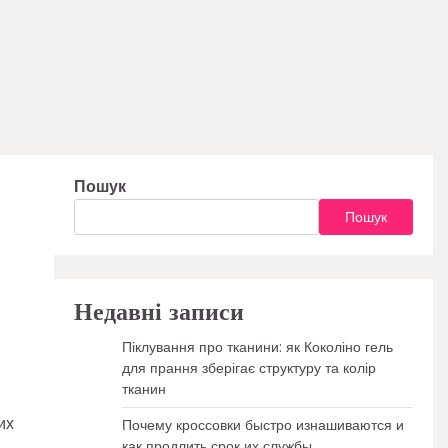
Пошук
Пошук
Недавні записи
Піклування про тканини: як Коколіно гель
для прання зберігає структуру та колір
тканин
их
Почему кроссовки быстро изнашиваются и
как продлить срок их службы