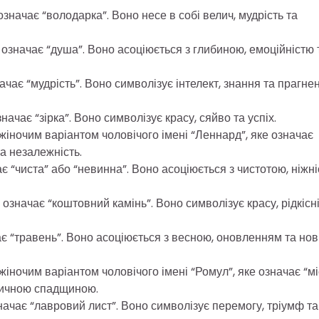
значає “володарка”. Воно несе в собі велич, мудрість та
 означає “душа”. Воно асоціюється з глибиною, емоційністю 
ачає “мудрість”. Воно символізує інтелект, знання та прагне
начає “зірка”. Воно символізує красу, сяйво та успіх.
 жіночим варіантом чоловічого імені “Леннард”, яке означає
та незалежність.
чає “чиста” або “невинна”. Воно асоціюється з чистотою, ніжн
значає “коштовний камінь”. Воно символізує красу, рідкісн
чає “травень”. Воно асоціюється з весною, оновленням та но
жіночим варіантом чоловічого імені “Ромул”, яке означає “мі
оричною спадщиною.
начає “лавровий лист”. Воно символізує перемогу, тріумф та