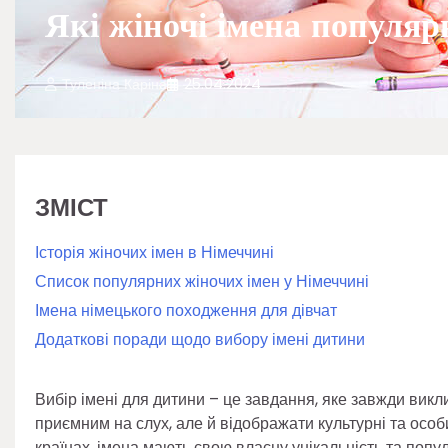
Які жіночі імена популяр
Туленіна Каріна
25.04.2024
ЗМІСТ
Історія жіночих імен в Німеччині
Список популярних жіночих імен у Німеччині
Імена німецького походження для дівчат
Додаткові поради щодо вибору імені дитини
Вибір імені для дитини – це завдання, яке завжди викли
приємним на слух, але й відображати культурні та особи
країнах, імена мають свою власну унікальність та попул