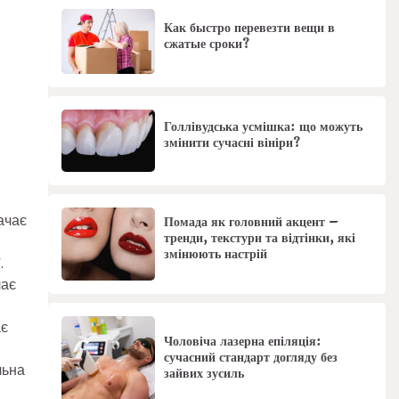
Как быстро перевезти вещи в
сжатые сроки?
Голлівудська усмішка: що можуть
змінити сучасні вініри?
ачає
Помада як головний акцент –
тренди, текстури та відтінки, які
змінюють настрій
.
чає
ає
Чоловіча лазерна епіляція:
сучасний стандарт догляду без
льна
зайвих зусиль