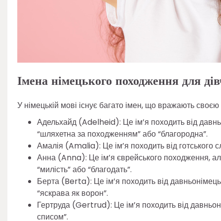
Імена німецького походження для дів
У німецькій мові існує багато імен, що вражають своєю
Адельхайд (Adelheid): Це ім’я походить від давнь
“шляхетна за походженням” або “благородна”.
Амалія (Amalia): Це ім’я походить від готського 
Анна (Anna): Це ім’я єврейського походження, а
“милість” або “благодать”.
Берта (Berta): Це ім’я походить від давньонімець
“яскрава як ворон”.
Гертруда (Gertrud): Це ім’я походить від давньоні
списом”.