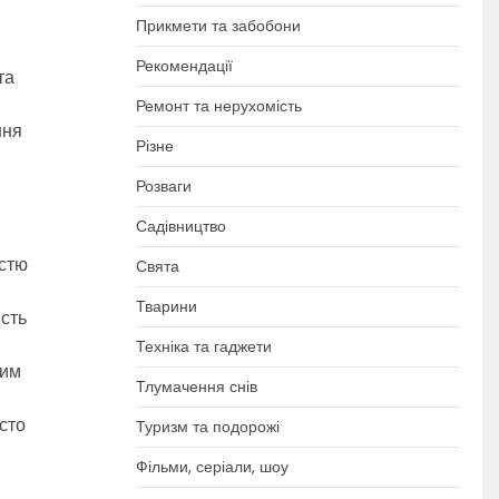
Прикмети та забобони
Рекомендації
та
Ремонт та нерухомість
ння
Різне
Розваги
Садівництво
істю
Свята
Тварини
ість
Техніка та гаджети
вим
Тлумачення снів
сто
Туризм та подорожі
Фільми, серіали, шоу