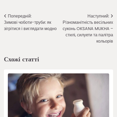
Навігація
Попередній:
Наступний:
Зимові чоботи-труби: як
Різноманітність весільних
записів
зігрітися і виглядати модно
суконь OKSANA MUKHA –
стилі, силуети та палітра
кольорів
Схожі статті