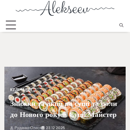
КУЛІНАРІЯ
Знижки та акції на суші та роли
до Нового року в Суші Майстер
Руденко Олеся
23.12.2025