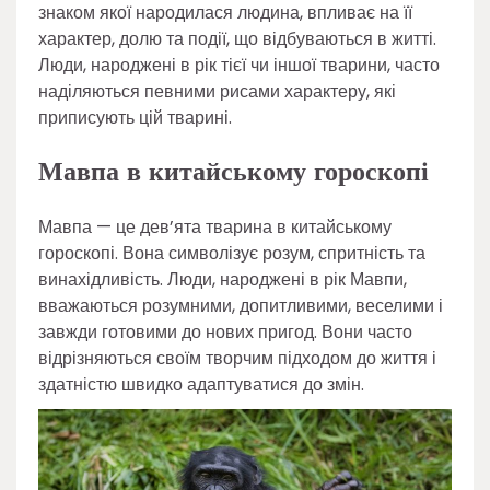
знаком якої народилася людина, впливає на її
характер, долю та події, що відбуваються в житті.
Люди, народжені в рік тієї чи іншої тварини, часто
наділяються певними рисами характеру, які
приписують цій тварині.
Мавпа в китайському гороскопі
Мавпа — це дев’ята тварина в китайському
гороскопі. Вона символізує розум, спритність та
винахідливість. Люди, народжені в рік Мавпи,
вважаються розумними, допитливими, веселими і
завжди готовими до нових пригод. Вони часто
відрізняються своїм творчим підходом до життя і
здатністю швидко адаптуватися до змін.