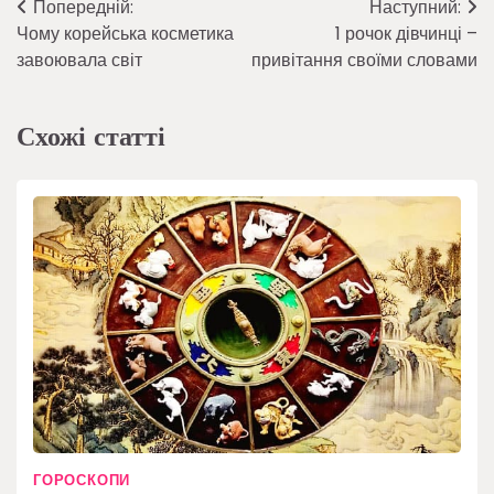
Навігація
Попередній:
Наступний:
Чому корейська косметика
1 рочок дівчинці –
записів
завоювала світ
привітання своїми словами
Схожі статті
ГОРОСКОПИ