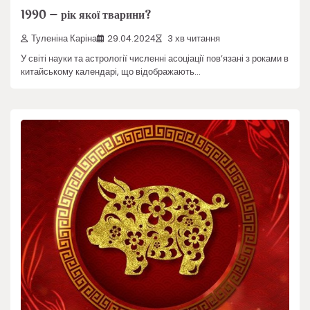
1990 – рік якої тварини?
Туленіна Каріна
29.04.2024
3 хв читання
У світі науки та астрології численні асоціації пов’язані з роками в
китайському календарі, що відображають…