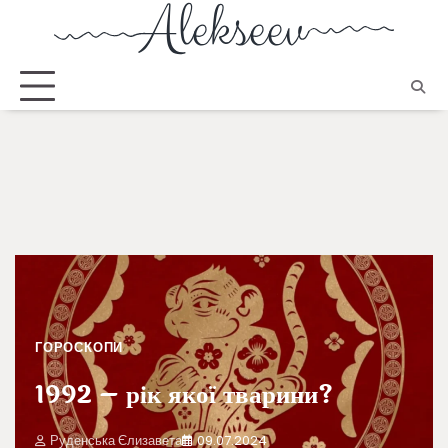
ГОРОСКОПИ
1992 – рік якої тварини?
Руденська Єлизавета
09.07.2024