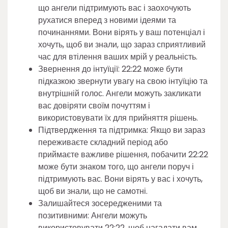
що ангели підтримують вас і заохочують
рухатися вперед з новими ідеями та
починаннями. Вони вірять у ваш потенціал і
хочуть, щоб ви знали, що зараз сприятливий
час для втілення ваших мрій у реальність.
Звернення до інтуїції: 22:22 може бути
підказкою звернути увагу на свою інтуїцію та
внутрішній голос. Ангели можуть закликати
вас довіряти своїм почуттям і
використовувати їх для прийняття рішень.
Підтвердження та підтримка: Якщо ви зараз
переживаєте складний період або
приймаєте важливе рішення, побачити 22:22
може бути знаком того, що ангели поруч і
підтримують вас. Вони вірять у вас і хочуть,
щоб ви знали, що не самотні.
Залишайтеся зосередженими та
позитивними: Ангели можуть
використовувати 22:22, щоб нагадати вам