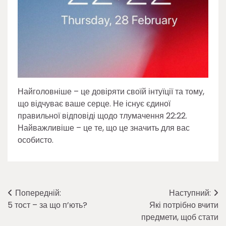
Найголовніше – це довіряти своїй інтуїції та тому,
що відчуває ваше серце. Не існує єдиної
правильної відповіді щодо тлумачення 22:22.
Найважливіше – це те, що це значить для вас
особисто.
Навігація
Попередній:
Наступний:
5 тост – за що п’ють?
Які потрібно вчити
записів
предмети, щоб стати