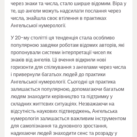
через знаки та числа, стало ширше відомим. Віра у
те, що ангели можуть надсилати послання через
числа, знайшла своє втілення в практиках
Ангельської нумерології.
У 20-му столітті ця тенденція стала особливо
популярною завдяки роботам відомих авторів, які
пропонували системи інтерпретації чисел як
знаків від ангелів. Ці вчення відкрили нові
горизонти для спілкування з ангелами через числа
і привернули багатьох людей до практики
Ангельської нумерології. Сьогодні ця практика
залишається популярною, допомагаючи багатьом
людям знаходити керівництво та підтримку у
складних життєвих ситуаціях. Незважаючи на
відсутність наукових підтверджень, Ангельська
нумерологія залишається важливим інструментом
для самопізнання та духовного зростання,
надихаючи людей знаходити сенс та розраду у