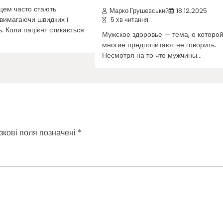
цем часто стають
Марко Грушевський
18.12.2025
 вимагаючи швидких і
5 хв читання
. Коли пацієнт стикається
Мужское здоровье — тема, о которо
многие предпочитают не говорить.
Несмотря на то что мужчины…
зкові поля позначені
*