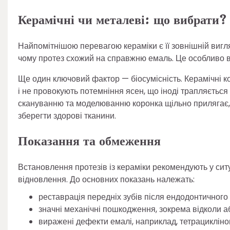
Керамічні чи металеві: що вибрати?
Найпомітнішою перевагою кераміки є її зовнішній вигляд
чому протез схожий на справжню емаль. Це особливо ва
Ще один ключовий фактор — біосумісність. Керамічні кон
і не провокують потемніння ясен, що іноді трапляєтьс
скануванню та моделюванню коронка щільно прилягає,
зберегти здорові тканини.
Показання та обмеження
Встановлення протезів із кераміки рекомендують у сит
відновлення. До основних показань належать:
реставрація передніх зубів після ендодонтичного 
значні механічні пошкодження, зокрема відколи а
виражені дефекти емалі, наприклад, тетрацикліно