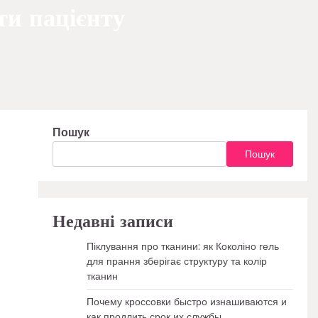
ти пацієнту
Пошук
Пошук
Недавні записи
Піклування про тканини: як Коколіно гель
для прання зберігає структуру та колір
тканин
Почему кроссовки быстро изнашиваются и
как продлить срок их службы