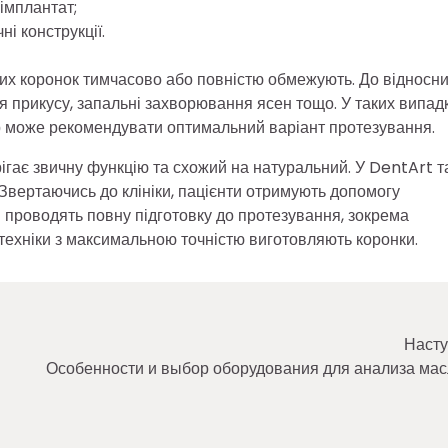
 імплантат;
і конструкції.
них коронок тимчасово або повністю обмежують. До відносн
 прикусу, запальні захворювання ясен тощо. У таких випад
ар може рекомендувати оптимальний варіант протезування.
ігає звичну функцію та схожий на натуральний. У DentArt т
 Звертаючись до клініки, пацієнти отримують допомогу
і проводять повну підготовку до протезування, зокрема
і техніки з максимальною точністю виготовляють коронки.
Насту
Особенности и выбор оборудования для анализа ма