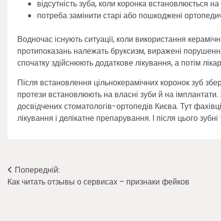
відсутність зуба, коли коронка встановлюється на
потреба замінити старі або пошкоджені ортопедичн
Водночас існують ситуації, коли використання кераміч
протипоказань належать бруксизм, виражені порушення
спочатку здійснюють додаткове лікування, а потім лік
Після встановлення цільнокерамічних коронок зуб збер
протези встановлюють на власні зуби й на імплантати.
досвідчених стоматологів-ортопедів Києва. Тут фахівц
лікування і делікатне препарування. І після цього зубн
Навігація
Попередній:
Как читать отзывы о сервисах – признаки фейков
записів