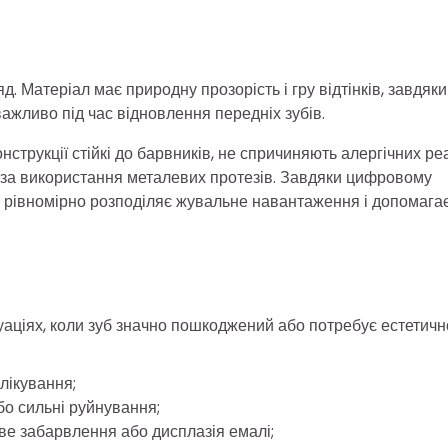
. Матеріал має природну прозорість і гру відтінків, завдяки
жливо під час відновлення передніх зубів.
струкції стійкі до барвників, не спричиняють алергічних ре
я за використання металевих протезів. Завдяки цифровому
 рівномірно розподіляє жувальне навантаження і допомага
уаціях, коли зуб значно пошкоджений або потребує естетичн
лікування;
бо сильні руйнування;
ве забарвлення або дисплазія емалі;