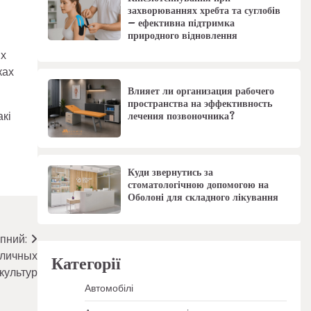
захворюваннях хребта та суглобів
– ефективна підтримка
природного відновлення
их
ках
Влияет ли организация рабочего
пространства на эффективность
акі
лечения позвоночника?
Куди звернутись за
стоматологічною допомогою на
Оболоні для складного лікування
пний:
сличных
Категорії
культур
Автомобілі