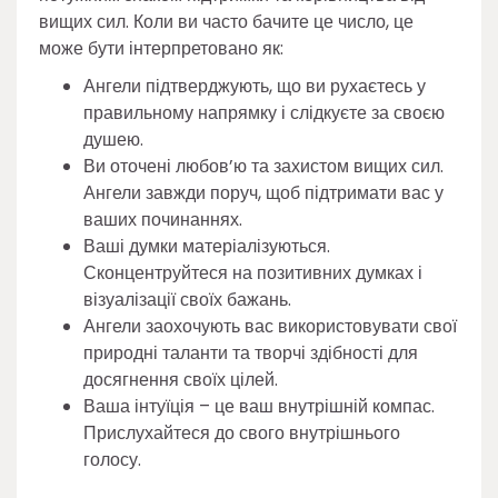
вищих сил. Коли ви часто бачите це число, це
може бути інтерпретовано як:
Ангели підтверджують, що ви рухаєтесь у
правильному напрямку і слідкуєте за своєю
душею.
Ви оточені любов’ю та захистом вищих сил.
Ангели завжди поруч, щоб підтримати вас у
ваших починаннях.
Ваші думки матеріалізуються.
Сконцентруйтеся на позитивних думках і
візуалізації своїх бажань.
Ангели заохочують вас використовувати свої
природні таланти та творчі здібності для
досягнення своїх цілей.
Ваша інтуїція – це ваш внутрішній компас.
Прислухайтеся до свого внутрішнього
голосу.