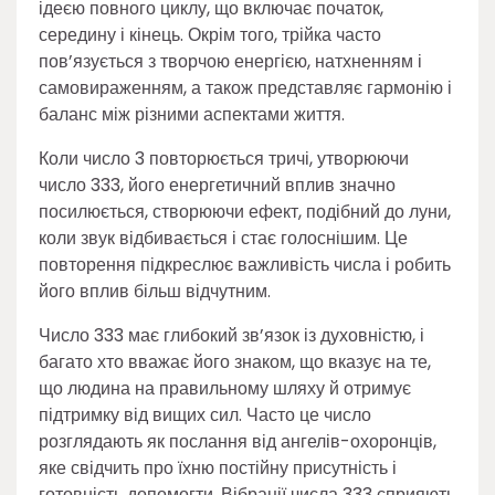
ідеєю повного циклу, що включає початок,
середину і кінець. Окрім того, трійка часто
пов’язується з творчою енергією, натхненням і
самовираженням, а також представляє гармонію і
баланс між різними аспектами життя.
Коли число 3 повторюється тричі, утворюючи
число 333, його енергетичний вплив значно
посилюється, створюючи ефект, подібний до луни,
коли звук відбивається і стає голоснішим. Це
повторення підкреслює важливість числа і робить
його вплив більш відчутним.
Число 333 має глибокий зв’язок із духовністю, і
багато хто вважає його знаком, що вказує на те,
що людина на правильному шляху й отримує
підтримку від вищих сил. Часто це число
розглядають як послання від ангелів-охоронців,
яке свідчить про їхню постійну присутність і
готовність допомогти. Вібрації числа 333 сприяють