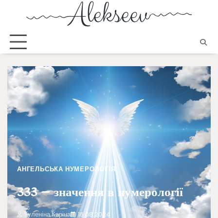
АНГЕЛЬСЬКА НУМЕРОЛОГІЯ
333 – значення в нумерології
Туленіна Каріна
16.08.2024