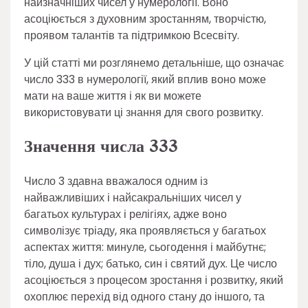
найзначніших чисел у нумерології. Воно
асоціюється з духовним зростанням, творчістю,
проявом талантів та підтримкою Всесвіту.
У цій статті ми розглянемо детальніше, що означає
число 333 в нумерології, який вплив воно може
мати на ваше життя і як ви можете
використовувати ці знання для свого розвитку.
Значення числа 333
Число 3 здавна вважалося одним із
найважливіших і найсакральніших чисел у
багатьох культурах і релігіях, адже воно
символізує тріаду, яка проявляється у багатьох
аспектах життя: минуле, сьогодення і майбутнє;
тіло, душа і дух; батько, син і святий дух. Це число
асоціюється з процесом зростання і розвитку, який
охоплює перехід від одного стану до іншого, та