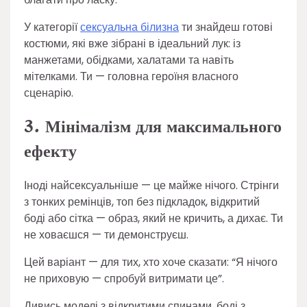
У категорії
сексуальна білизна
ти знайдеш готові
костюми, які вже зібрані в ідеальний лук: із
манжетами, обідками, халатами та навіть
мітелками. Ти — головна героїня власного
сценарію.
3. Мінімалізм для максимального
ефекту
Іноді найсексуальніше — це майже нічого. Стрінги
з тонких ремінців, топ без підкладок, відкритий
боді або сітка — образ, який не кричить, а дихає. Ти
не ховаєшся — ти демонструєш.
Цей варіант — для тих, хто хоче сказати: “Я нічого
не приховую — спробуй витримати це”.
Дивись моделі з відкритими спинами, боді з