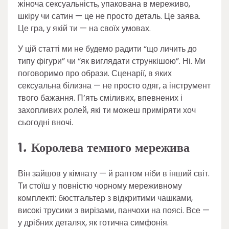
жіноча сексуальність, упакована в мереживо,
шкіру чи сатин — це не просто деталь. Це заява.
Це гра, у якій ти — на своїх умовах.
У цій статті ми не будемо радити “що личить до
типу фігури” чи “як виглядати стрункішою”. Ні. Ми
поговоримо про образи. Сценарії, в яких
сексуальна білизна — не просто одяг, а інструмент
твого бажання. П’ять сміливих, впевнених і
захопливих ролей, які ти можеш приміряти хоч
сьогодні вночі.
1. Королева темного мережива
Він зайшов у кімнату — й раптом ніби в інший світ.
Ти стоїш у повністю чорному мереживному
комплекті: бюстгальтер з відкритими чашками,
високі трусики з вирізами, панчохи на поясі. Все —
у дрібних деталях, як готична симфонія.