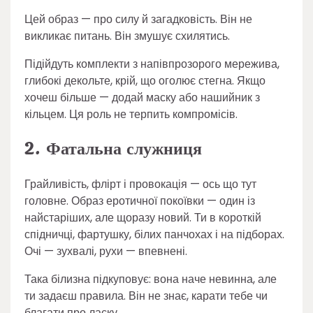
Цей образ — про силу й загадковість. Він не
викликає питань. Він змушує схилятись.
Підійдуть комплекти з напівпрозорого мережива,
глибокі декольте, крій, що оголює стегна. Якщо
хочеш більше — додай маску або нашийник з
кільцем. Ця роль не терпить компромісів.
2. Фатальна служниця
Грайливість, флірт і провокація — ось що тут
головне. Образ еротичної покоївки — один із
найстаріших, але щоразу новий. Ти в короткій
спідничці, фартушку, білих панчохах і на підборах.
Очі — зухвалі, рухи — впевнені.
Така білизна підкуповує: вона наче невинна, але
ти задаєш правила. Він не знає, карати тебе чи
благати про ласку.