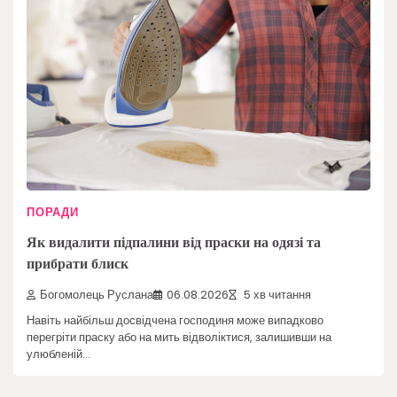
ПОРАДИ
Як видалити підпалини від праски на одязі та
прибрати блиск
Богомолець Руслана
06.08.2026
5 хв читання
Навіть найбільш досвідчена господиня може випадково
перегріти праску або на мить відволіктися, залишивши на
улюбленій…