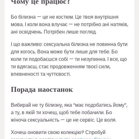
Чому це працює?
Бо білизна — це не костюм. Це твоя внутрішня
мова. І коли вона влучає — не потрібно ані натяків,
ані освідчень. Потрібен лише погляд.
І що важливо: сексуальна білизна не повинна бути
для когось. Вона може бути лише для тебе. Бо
коли ти подобаєшся собі — ти незупинна. І все, що
ти вдягаєш, стає продовженням твоєї сили,
впевненості та чуттєвості.
Порада наостанок
Вибирай не ту білизну, яка “має подобатись йому”,
а ту, в якій ти хочеш, щоб тебе побачили. Бо
жіноча сексуальність — це не сервіс. Це воля.
Хочеш оновити свою колекцію? Спробуй