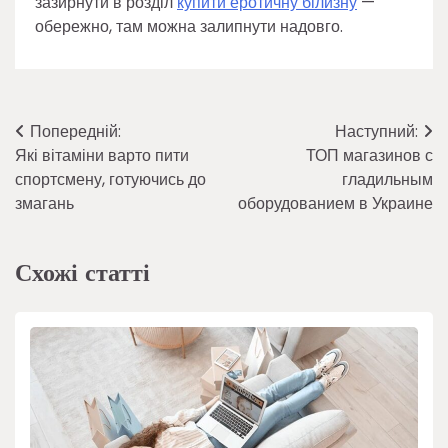
зазирнути в розділ
купити еротичну білизну
—
обережно, там можна залипнути надовго.
Навігація
Попередній:
Наступний:
Які вітаміни варто пити
ТОП магазинов с
записів
спортсмену, готуючись до
гладильным
змагань
оборудованием в Украине
Схожі статті