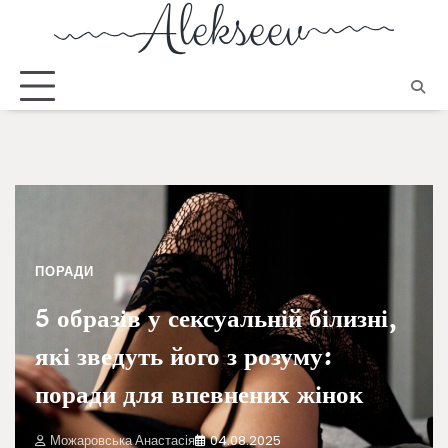
ПОРАДИ
5 образів у сексуальній білизні,
які зведуть його з розуму:
поради для впевнених жінок
Можаровська Анастасія
04.08.2025