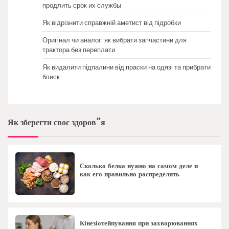
продлить срок их службы
Як відрізнити справжній аметист від підробки
Оригінал чи аналог: як вибрати запчастини для
трактора без переплати
Як видалити підпалини від праски на одязі та прибрати
блиск
Як зберегти своє здоров”я
Сколько белка нужно на самом деле и
как его правильно распределить
Кінезіотейпування при захворюваннях