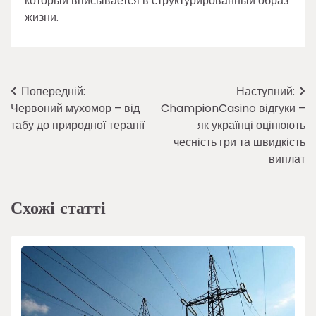
который вписывается в структурированный образ
жизни.
Навігація
Попередній:
Наступний:
Червоний мухомор – від
ChampionCasino відгуки –
записів
табу до природної терапії
як українці оцінюють
чесність гри та швидкість
виплат
Схожі статті