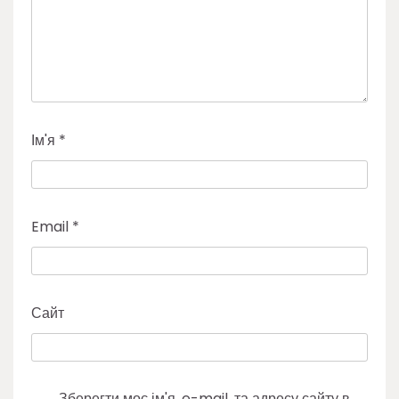
Ім'я
*
Email
*
Сайт
Зберегти моє ім'я, e-mail, та адресу сайту в