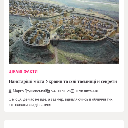
ЦІКАВІ ФАКТИ
Найстаріші міста України та їхні таємниці й секрети
Марко Грушевський
24.03.2025
3 хв читання
Є місця, де час не йде, а завмер, вдивляючись в обличчя тих,
хто наважився дізнатися…