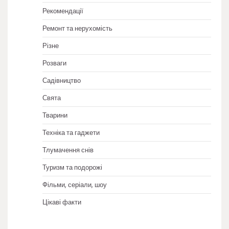
Рекомендації
Ремонт та нерухомість
Різне
Розваги
Садівництво
Свята
Тварини
Техніка та гаджети
Тлумачення снів
Туризм та подорожі
Фільми, серіали, шоу
Цікаві факти