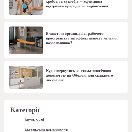
хребта та суглобів – ефективна
підтримка природного відновлення
Влияет ли организация рабочего
пространства на эффективность лечения
позвоночника?
Куди звернутись за стоматологічною
допомогою на Оболоні для складного
лікування
Категорії
Автомобілі
Ангельська нумерологія