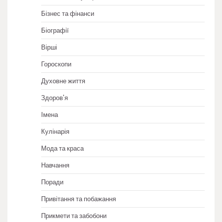
Бізнес та фінанси
Біографії
Вірші
Гороскопи
Духовне життя
Здоров'я
Імена
Кулінарія
Мода та краса
Навчання
Поради
Привітання та побажання
Прикмети та забобони