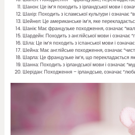
Шанон: Це ім’я походить з ірландської мови і озна
Шахір: Походить з ісламської культури і означає “
Шейнел: Це американське ім’я, яке перекладається
Шанік: Має французьке походження, означає “мал
Шардейн: Походить з англійської мови і означає “
Шіла: Це ім’я походить з іспанської мови і означає
Шейна: Має англійське походження, означає “чист
Шарла: Це французьке ім’я, що перекладається як 
Шанна: Походить з ірландської мови і означає “муд
Шерідан: Походження – ірландське, означає “люби