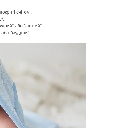
покриті снігом”.
”.
удрий” або “святий”.
 або “мудрий”.