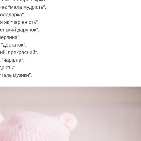
чає “мала мудрість”.
володарка”.
 як “чарівність”.
енький дарунок”.
перлина”.
 “достаток”.
ий, прекрасний”.
“чарівна”.
рість”.
тель музики”.