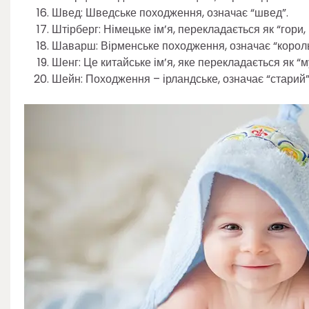
Швед: Шведське походження, означає “швед”.
Штірберг: Німецьке ім’я, перекладається як “гори, 
Шаварш: Вірменське походження, означає “король
Шенг: Це китайське ім’я, яке перекладається як “м
Шейн: Походження – ірландське, означає “старий”