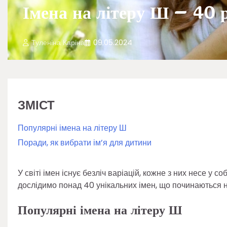
Імена на літеру Ш – 40 р
Туленіна Каріна
09.05.2024
ЗМІСТ
Популярні імена на літеру Ш
Поради, як вибрати ім’я для дитини
У світі імен існує безліч варіацій, кожне з них несе у со
дослідимо понад 40 унікальних імен, що починаються н
Популярні імена на літеру Ш