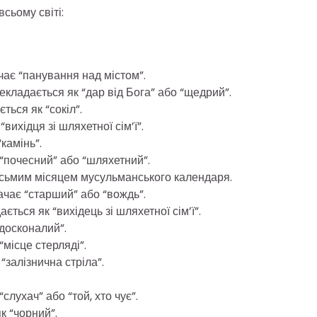
сьому світі:
ачає “панування над містом”.
екладається як “дар від Бога” або “щедрий”.
ться як “сокіл”.
вихідця зі шляхетної сім’ї”.
камінь”.
“почесний” або “шляхетний”.
восьмим місяцем мусульманського календаря.
чає “старший” або “вождь”.
ється як “вихідець зі шляхетної сім’ї”.
“досконалий”.
“місце стерляді”.
“залізнична стріла”.
слухач” або “той, хто чує”.
к “чорний”.