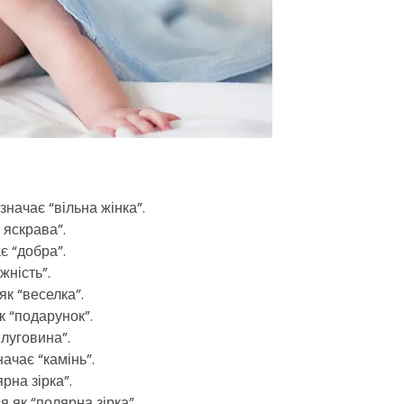
начає “вільна жінка”.
 яскрава”.
є “добра”.
жність”.
як “веселка”.
 “подарунок”.
 луговина”.
ачає “камінь”.
рна зірка”.
 як “полярна зірка”.