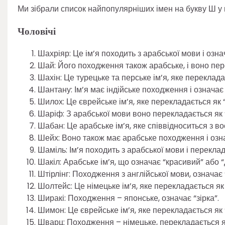
Ми зібрали список найпопулярніших імен на букву Ш у в
Чоловічі
Шахріяр: Це ім’я походить з арабської мови і озн
Шай: Його походження також арабське, і воно пер
Шахін: Це турецьке та перське ім’я, яке перекладає
Шантану: Ім’я має індійське походження і означає “
Шилох: Це єврейське ім’я, яке перекладається як “
Шаріф: З арабської мови воно перекладається як 
Шабан: Це арабське ім’я, яке співвідноситься з 
Шейх: Воно також має арабське походження і озна
Шаміль: Ім’я походить з арабської мови і переклада
Шакіл: Арабське ім’я, що означає “красивий” або 
Штірлінг: Походження з англійської мови, означає 
Шолтейс: Це німецьке ім’я, яке перекладається як 
Ширакі: Походження – японське, означає “зірка”.
Шимон: Це єврейське ім’я, яке перекладається як “
Шварц: Походження – німецьке, перекладається я