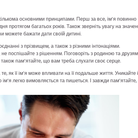
кількома основними принципами. Перш за все, ім’я повинно
ня протягом багатьох років. Також зверніть увагу на значе
 ви можете бажати дати своїй дитині.
оєднанні з прізвищем, а також з різними інтонаціями.
а не поспішайте з рішенням. Поговоріть з родиною та друзям
 також пам’ятайте, що вам треба слухати своє серце.
е, як її ім’я може впливати на її подальше життя. Уникайте 
що ім’я легко вимовляється та пишеться. І завжди пам’ятайте,