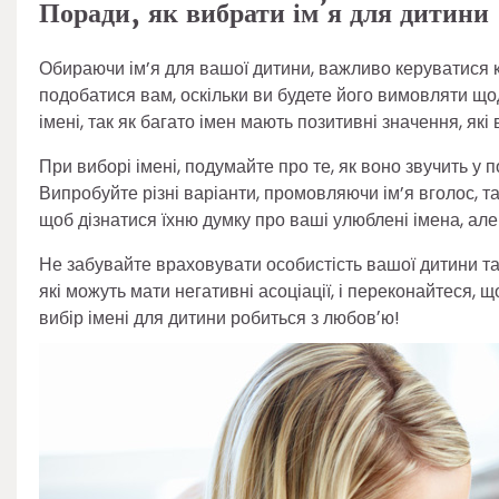
Поради, як вибрати ім’я для дитини
Обираючи ім’я для вашої дитини, важливо керуватися 
подобатися вам, оскільки ви будете його вимовляти щод
імені, так як багато імен мають позитивні значення, які
При виборі імені, подумайте про те, як воно звучить у п
Випробуйте різні варіанти, промовляючи ім’я вголос, т
щоб дізнатися їхню думку про ваші улюблені імена, але
Не забувайте враховувати особистість вашої дитини та т
які можуть мати негативні асоціації, і переконайтеся, 
вибір імені для дитини робиться з любовʼю!