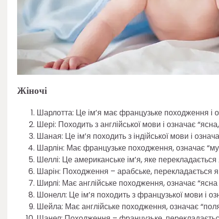
Жіночі
Шарлотта: Це ім’я має французьке походження і оз
Шері: Походить з англійської мови і означає “ясна,
Шаная: Це ім’я походить з індійської мови і означа
Шарлін: Має французьке походження, означає “му
Шеллі: Це американське ім’я, яке перекладається 
Шарін: Походження – арабське, перекладається як
Ширлі: Має англійське походження, означає “ясна
Шонелл: Це ім’я походить з французької мови і озн
Шейла: Має англійське походження, означає “поля
Шанел: Походження – французьке, перекладається