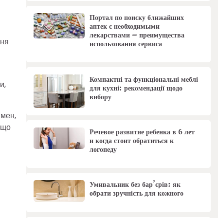
Портал по поиску ближайших
аптек с необходимыми
лекарствами – преимущества
ння
использования сервиса
Компактні та функціональні меблі
и,
для кухні: рекомендації щодо
вибору
імен,
 що
Речевое развитие ребенка в 6 лет
и когда стоит обратиться к
логопеду
Умивальник без бар’єрів: як
обрати зручність для кожного