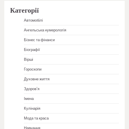
Категорії
Автомобілі
Ангельська нумерологія
Бізнес та фінанси
Біографії
Вірші
Гороскопи
Духовне життя
Здоров'я
Імена
Кулінарія
Мода та краса
Навчання