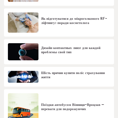
Як підготуватися до мікроголкового RF-
ліфтингу: поради косметолога
Дизайн контактных линз: для каждой
проблемы свой тип
Шість причин купити поліс страхування
життя
Поїздки автобусом Вінниця-Вроцлав –
переваги для подорожуючих