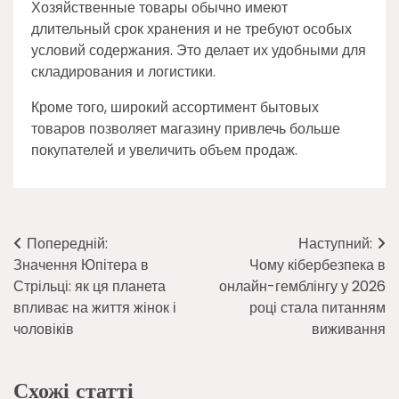
Хозяйственные товары обычно имеют
длительный срок хранения и не требуют особых
условий содержания. Это делает их удобными для
складирования и логистики.
Кроме того, широкий ассортимент бытовых
товаров позволяет магазину привлечь больше
покупателей и увеличить объем продаж.
Навігація
Попередній:
Наступний:
Значення Юпітера в
Чому кібербезпека в
записів
Стрільці: як ця планета
онлайн-гемблінгу у 2026
впливає на життя жінок і
році стала питанням
чоловіків
виживання
Схожі статті