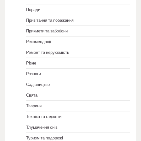
Поради
Привітання та побажання
Прикмети та забобони
Рекомендації
Ремонт та нерухомість
Різне
Розваги
Садівництво
Свята
Тварини
Техніка та гаджети
Тлумачення снів
Туризм та подорожі