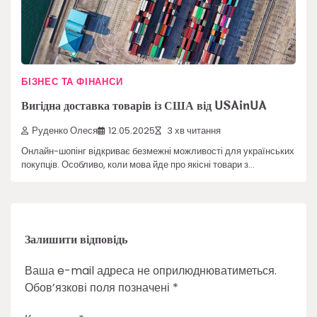
БІЗНЕС ТА ФІНАНСИ
Вигідна доставка товарів із США від USAinUA
Руденко Олеся
12.05.2025
3 хв читання
Онлайн-шопінг відкриває безмежні можливості для українських
покупців. Особливо, коли мова йде про якісні товари з…
Залишити відповідь
Ваша e-mail адреса не оприлюднюватиметься.
Обов’язкові поля позначені
*