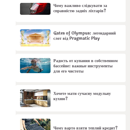
Чому важливо слідкувати за
справністю задніх ліхтарів?
Gates of Olympus: легендарний
слот від Pragmatic Play
Радость от купания в собственном
бассейне: важные инструменты
для его чистоты
Хочете мати сучасну модульну
кухню?
Чому варто взяти теплий кредит?