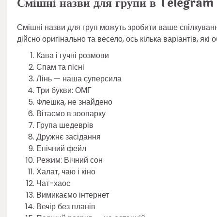
Смішні назви для групи в Telegram
Смішні назви для груп можуть зробити ваше спілкуван
дійсно оригінально та весело, ось кілька варіантів, які
Кава і гучні розмови
Спам та пісні
Лінь — наша суперсила
Три букви: ОМГ
Флешка, не знайдено
Вітаємо в зоопарку
Група шедеврів
Дружнє засідання
Епічний фейл
Режим: Вічний сон
Халат, чаю і кіно
Чат-хаос
Вимикаємо інтернет
Вечір без планів