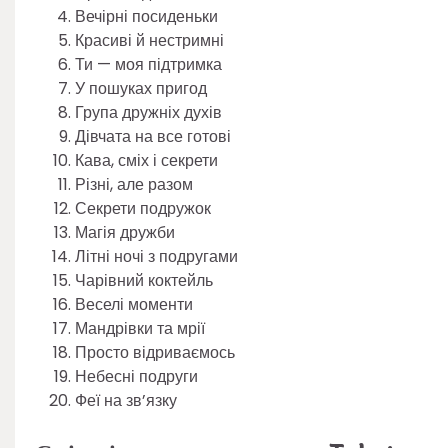
Вечірні посиденьки
Красиві й нестримні
Ти — моя підтримка
У пошуках пригод
Група дружніх духів
Дівчата на все готові
Кава, сміх і секрети
Різні, але разом
Секрети подружок
Магія дружби
Літні ночі з подругами
Чарівний коктейль
Веселі моменти
Мандрівки та мрії
Просто відриваємось
Небесні подруги
Феї на зв’язку