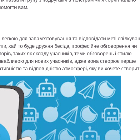
помогти вам.
легкою для запам’ятовування та відповідати меті спілкуван
пи, хай то буде дружня бесіда, професійне обговорення чи
орів, таких як складу учасників, теми обговорень і стилю
ривабливою для нових учасників, адже вона створює перше
тивністю та відповідністю атмосфері, яку ви хочете створит