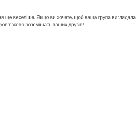
ня ще веселіше. Якщо ви хочете, щоб ваша група виглядала
 обов’язково розсмішать ваших друзів!