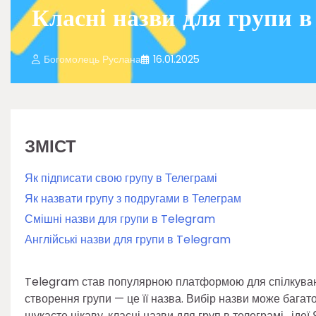
Класні назви для групи в
Богомолець Руслана
16.01.2025
ЗМІСТ
Як підписати свою групу в Телеграмі
Як назвати групу з подругами в Телеграм
Смішні назви для групи в Telegram
Англійські назви для групи в Telegram
Telegram став популярною платформою для спілкування
створення групи — це її назва. Вибір назви може багато
шукаєте цікаву, класні назви для груп в телеграмі, ідеї