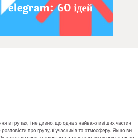
 Telegram: 60 ідей
 в групах, і не дивно, що одна з найважливіших частин
 розповісти про групу, її учасників та атмосферу. Якщо ви
 Як назвати групу з подругами в телеграм чи як оригінально