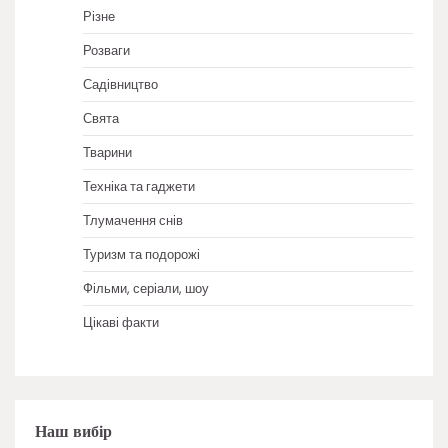
Різне
Розваги
Садівництво
Свята
Тварини
Техніка та гаджети
Тлумачення снів
Туризм та подорожі
Фільми, серіали, шоу
Цікаві факти
Наш вибір