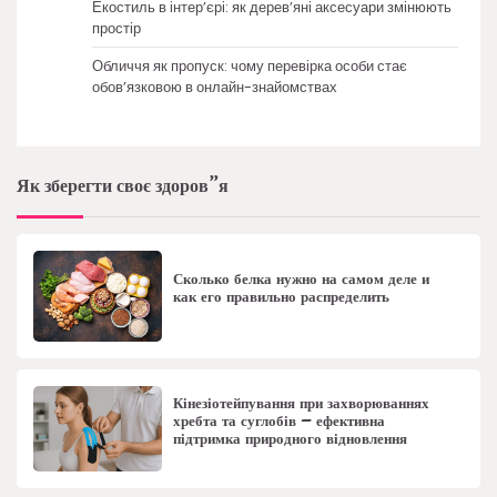
Екостиль в інтер’єрі: як дерев’яні аксесуари змінюють
простір
Обличчя як пропуск: чому перевірка особи стає
обов’язковою в онлайн-знайомствах
Як зберегти своє здоров”я
Сколько белка нужно на самом деле и
как его правильно распределить
Кінезіотейпування при захворюваннях
хребта та суглобів – ефективна
підтримка природного відновлення