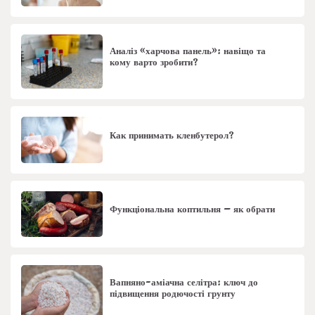
Аналіз «харчова панель»: навіщо та
кому варто зробити?
Как принимать кленбутерол?
Функціональна коптильня – як обрати
Вапняно-аміачна селітра: ключ до
підвищення родючості грунту