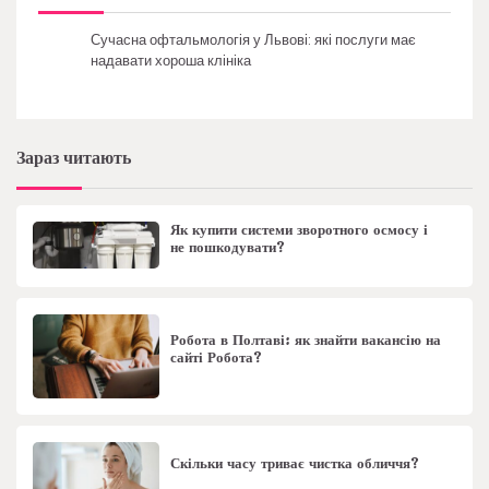
Сучасна офтальмологія у Львові: які послуги має
надавати хороша клініка
Зараз читають
Як купити системи зворотного осмосу і
не пошкодувати?
Робота в Полтаві: як знайти вакансію на
сайті Робота?
Скільки часу триває чистка обличчя?