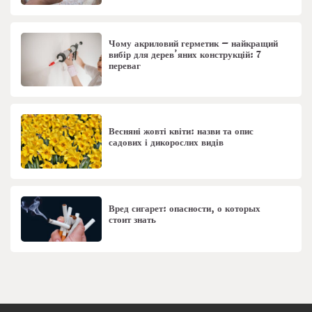
Чому акриловий герметик – найкращий
вибір для дерев’яних конструкцій: 7
переваг
Весняні жовті квіти: назви та опис
садових і дикорослих видів
Вред сигарет: опасности, о которых
стоит знать