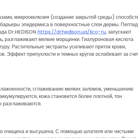
азами, микроокклюзия (создание закрытой среды) способст
барьеры эпидермиса в поверхностные слои дермы. Пептид
енда Dr.HEDISON
https://drhedison.ua/lico-ru
, запускают
ть, разглаживают мелкие морщинки. Гиалуроновая кислота
туру. Растительные экстракты усиливают приток крови,
в. Эффект припухлости и темных кругов ослабевает за сче
увлажненности, сглаживанию мелких заломов, уменьшению
ккумулируются, кожа становится более плотной, тон
н разглаживаются.
но очищена и высушена. С помощью шпателя или чистыми