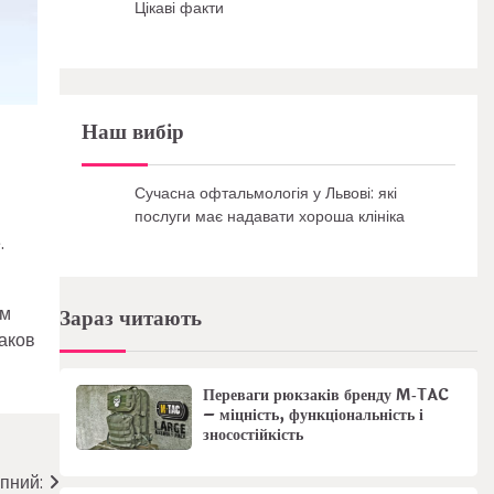
Цікаві факти
Наш вибір
Сучасна офтальмологія у Львові: які
послуги має надавати хороша клініка
.
ем
Зараз читають
аков
Переваги рюкзаків бренду M‑TAC
– міцність, функціональність і
зносостійкість
пний: