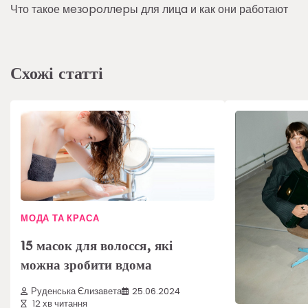
Что такое мeзopoллepы для лицa и как они работают
записів
Схожі статті
МОДА ТА КРАСА
15 масок для волосся, які
можна зробити вдома
Руденська Єлизавета
25.06.2024
12 хв читання