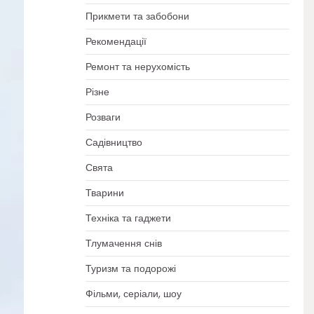
Прикмети та забобони
Рекомендації
Ремонт та нерухомість
Різне
Розваги
Садівництво
Свята
Тварини
Техніка та гаджети
Тлумачення снів
Туризм та подорожі
Фільми, серіали, шоу