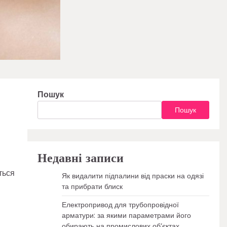
Пошук
Пошук
Недавні записи
ться
Як видалити підпалини від праски на одязі
та прибрати блиск
Електропривод для трубопровідної
арматури: за якими параметрами його
обирають на промислових об’єктах