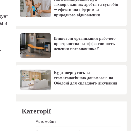
захворюваннях хребта та суглобів
– ефективна підтримка
природного відновлення
вует
ы и
Влияет ли организация рабочего
пространства на эффективность
лечения позвоночника?
т
Куди звернутись за
стоматологічною допомогою на
Оболоні для складного лікування
Категорії
Автомобілі