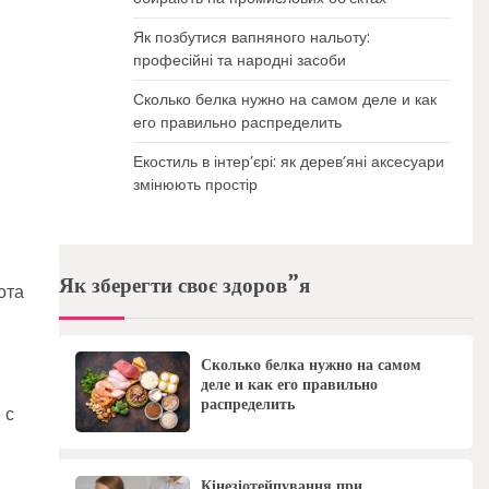
Як позбутися вапняного нальоту:
професійні та народні засоби
Сколько белка нужно на самом деле и как
его правильно распределить
Екостиль в інтер’єрі: як дерев’яні аксесуари
змінюють простір
Як зберегти своє здоров”я
ота
Сколько белка нужно на самом
деле и как его правильно
распределить
 с
Кінезіотейпування при