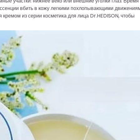
мные участки: нижнее веко или внешние уголки глаз. Время
 эссенции вбить в кожу легкими похлопывающими движениям
 кремом из серии косметика для лица Dr.HEDISON, чтобы