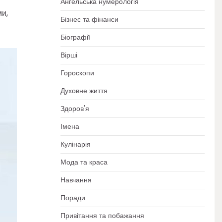
Ангельська нумерологія
и,
Бізнес та фінанси
Біографії
Вірші
Гороскопи
Духовне життя
Здоров'я
Імена
Кулінарія
Мода та краса
Навчання
Поради
Привітання та побажання