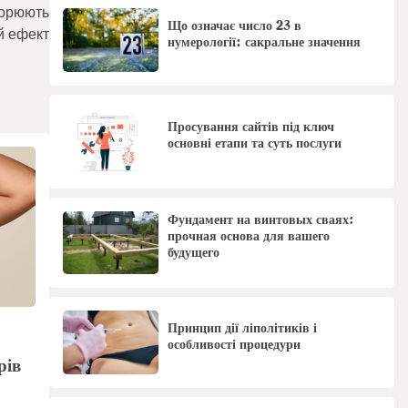
творюють
Що означає число 23 в
й ефект
нумерології: сакральне значення
Просування сайтів під ключ
основні етапи та суть послуги
Фундамент на винтовых сваях:
прочная основа для вашего
будущего
Принцип дії ліполітиків і
особливості процедури
рів