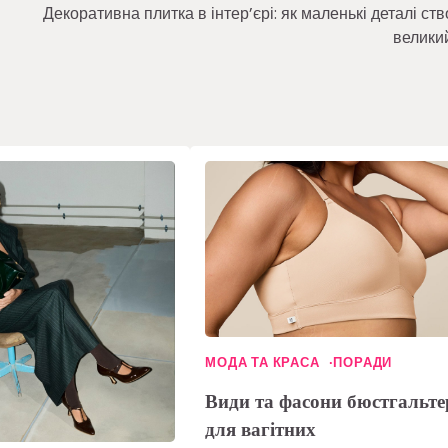
Декоративна плитка в інтер’єрі: як маленькі деталі с
велики
МОДА ТА КРАСА
ПОРАДИ
Види та фасони бюстгальте
для вагітних