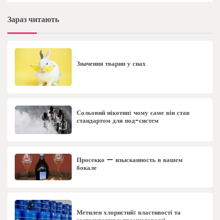
Зараз читають
Значення тварин у снах
Сольовий нікотин: чому саме він став
стандартом для под-систем
Просекко — изысканность в вашем
бокале
Метилен хлористий: властивості та