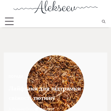
ПОРАДИ
Лайфхаки для підтримки
свіжості тютюну
Руденко Олеся
17.01.2026