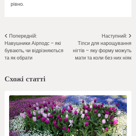
рівно.
Навігація
Попередній:
Наступний:
Навушники Аірподс – які
Тіпси для нарощування
записів
бувають, чи відрізняються
нігтів – яку форму можуть
та як обрати
мати та коли без них ніяк
Схожі статті