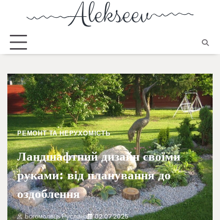
РЕМОНТ ТА НЕРУХОМІСТЬ
Ландшафтний дизайн своїми
руками: від планування до
оздоблення
Богомолець Руслана
02.07.2025