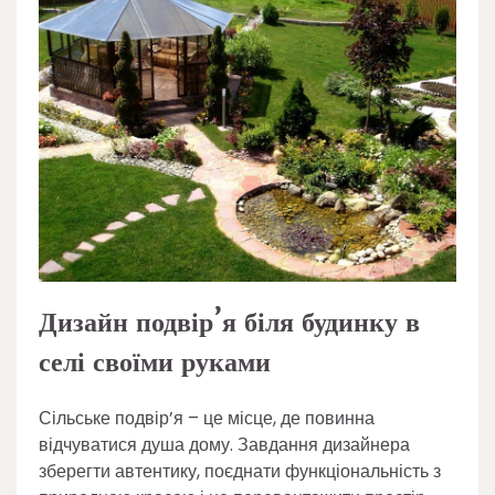
Дизайн подвір’я біля будинку в
селі своїми руками
Сільське подвір’я – це місце, де повинна
відчуватися душа дому. Завдання дизайнера
зберегти автентику, поєднати функціональність з