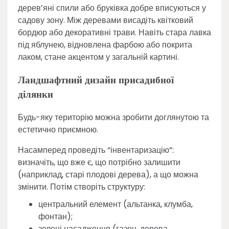
дерев’яні спили або бруківка добре вписуються у
садову зону. Між деревами висадіть квітковий
бордюр або декоративні трави. Навіть стара лавка
під яблунею, відновлена фарбою або покрита
лаком, стане акцентом у загальній картині.
Ландшафтний дизайн присадибної
ділянки
Будь-яку територію можна зробити доглянутою та
естетично приємною.
Насамперед проведіть “інвентаризацію”:
визначіть, що вже є, що потрібно залишити
(наприклад, старі плодові дерева), а що можна
змінити. Потім створіть структуру:
центральний елемент (альтанка, клумба,
фонтан);
зелені насадження (газон, дерева,