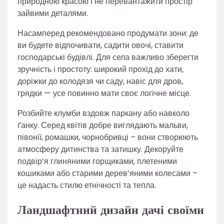
природною красою і не перевантажити простір
зайвими деталями.
Насамперед рекомендовано продумати зони: де
ви будете відпочивати, садити овочі, ставити
господарські будівлі. Для села важливо зберегти
зручність і простоту: широкий прохід до хати,
доріжки до колодязя чи саду, навіс для дров,
грядки — усе повинно мати своє логічне місце.
Розбийте клумби вздовж паркану або навколо
ґанку. Серед квітів добре виглядають мальви,
півонії, ромашки, чорнобривці – вони створюють
атмосферу дитинства та затишку. Декоруйте
подвір’я глиняними горщиками, плетеними
кошиками або старими дерев’яними колесами –
це надасть стилю етнічності та тепла.
Ландшафтний дизайн дачі своїми