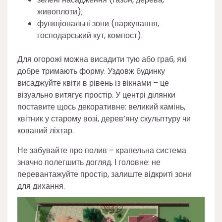
живоплоти);
функціональні зони (паркування,
господарський кут, компост).
Для огорожі можна висадити тую або граб, які
добре тримають форму. Уздовж будинку
висаджуйте квіти в рівень із вікнами – це
візуально витягує простір. У центрі ділянки
поставите щось декоративне: великий камінь,
квітник у старому возі, дерев’яну скульптуру чи
кований ліхтар.
Не забувайте про полив – крапельна система
значно полегшить догляд. І головне: не
перевантажуйте простір, залиште відкриті зони
для дихання.