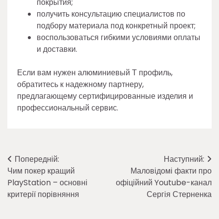
покрытия;
получить консультацию специалистов по
подбору материала под конкретный проект;
воспользоваться гибкими условиями оплаты
и доставки.
Если вам нужен алюминиевый Т профиль,
обратитесь к надежному партнеру,
предлагающему сертифицированные изделия и
профессиональный сервис.
Навігація
Попередній:
Наступний:
Чим покер кращий
Маловідомі факти про
записів
PlayStation – основні
офіційний Youtube-канал
критерії порівняння
Сергія Стерненка