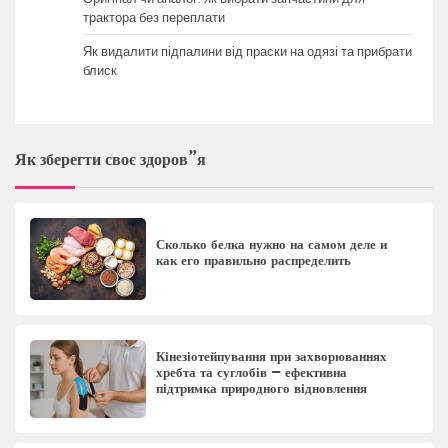
трактора без переплати
Як видалити підпалини від праски на одязі та прибрати
блиск
Як зберегти своє здоров”я
Сколько белка нужно на самом деле и
как его правильно распределить
Кінезіотейпування при захворюваннях
хребта та суглобів – ефективна
підтримка природного відновлення