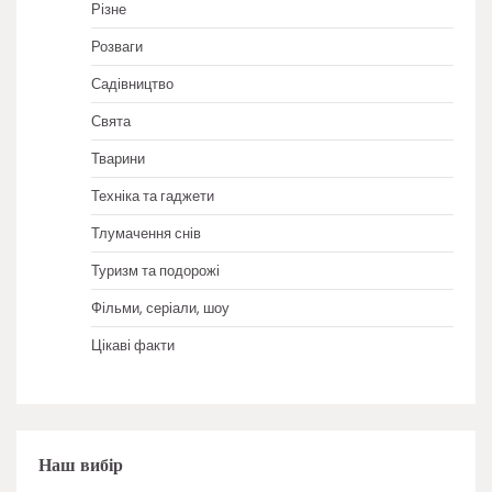
Різне
Розваги
Садівництво
Свята
Тварини
Техніка та гаджети
Тлумачення снів
Туризм та подорожі
Фільми, серіали, шоу
Цікаві факти
Наш вибір