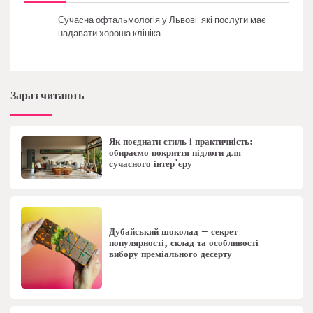
Сучасна офтальмологія у Львові: які послуги має
надавати хороша клініка
Зараз читають
Як поєднати стиль і практичність:
обираємо покриття підлоги для
сучасного інтер’єру
Дубайський шоколад – секрет
популярності, склад та особливості
вибору преміального десерту