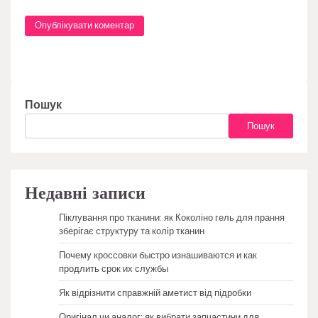
Пошук
Пошук
Недавні записи
Піклування про тканини: як Коколіно гель для прання
зберігає структуру та колір тканин
Почему кроссовки быстро изнашиваются и как
продлить срок их службы
Як відрізнити справжній аметист від підробки
Оригінал чи аналог: як вибрати запчастини для