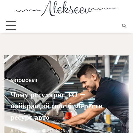
АВТОМОБІЛІ
Чому регулярне ТО –
найкращий спосіб зберегти
ресурс авто
Руденко Олеся
27.11.2025