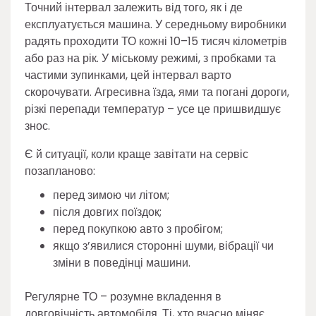
Точний інтервал залежить від того, як і де
експлуатується машина. У середньому виробники
радять проходити ТО кожні 10–15 тисяч кілометрів
або раз на рік. У міському режимі, з пробками та
частими зупинками, цей інтервал варто
скорочувати. Агресивна їзда, ями та погані дороги,
різкі перепади температур – усе це пришвидшує
знос.
Є й ситуації, коли краще завітати на сервіс
позапланово:
перед зимою чи літом;
після довгих поїздок;
перед покупкою авто з пробігом;
якщо з’явилися сторонні шуми, вібрації чи
зміни в поведінці машини.
Регулярне ТО – розумне вкладення в
довговічність автомобіля. Ті, хто вчасно міняє