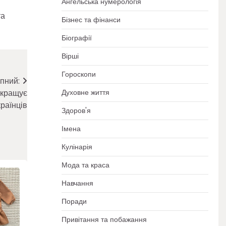
Ангельська нумерологія
та
Бізнес та фінанси
Біографії
Вірші
Гороскопи
пний:
Духовне життя
окращує
країнців
Здоров'я
Імена
Кулінарія
Мода та краса
Навчання
Поради
Привітання та побажання