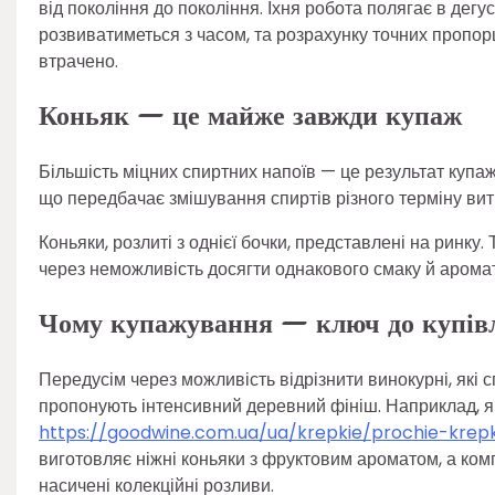
від покоління до покоління. Їхня робота полягає в дегуст
розвиватиметься з часом, та розрахунку точних пропор
втрачено.
Коньяк — це майже завжди купаж
Більшість міцних спиртних напоїв — це результат купаж
що передбачає змішування спиртів різного терміну вит
Коньяки, розлиті з однієї бочки, представлені на ринку
через неможливість досягти однакового смаку й аромат
Чому купажування — ключ до купівл
Передусім через можливість відрізнити винокурні, які сп
пропонують інтенсивний деревний фініш. Наприклад, 
https://goodwine.com.ua/ua/krepkie/prochie-krep
виготовляє ніжні коньяки з фруктовим ароматом, а ко
насичені колекційні розливи.