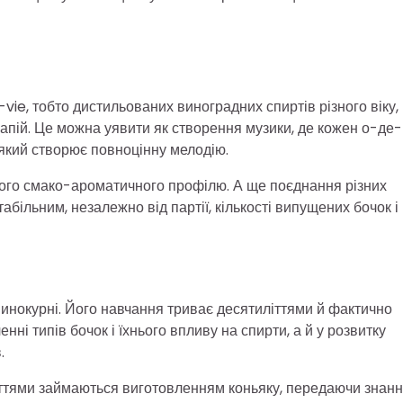
e, тобто дистильованих виноградних спиртів різного віку,
напій. Це можна уявити як створення музики, де кожен о-де-
який створює повноцінну мелодію.
вого смако-ароматичного профілю. А ще поєднання різних
більним, незалежно від партії, кількості випущених бочок і
инокурні. Його навчання триває десятиліттями й фактично
ні типів бочок і їхнього впливу на спирти, а й у розвитку
.
оліттями займаються виготовленням коньяку, передаючи знан