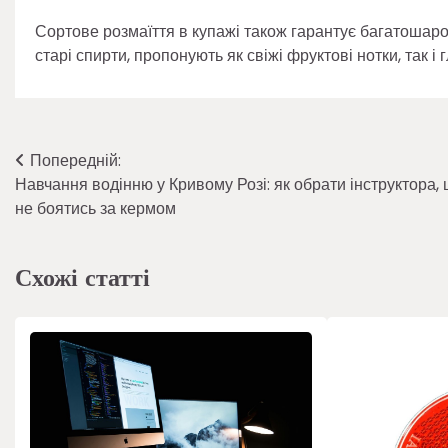
Сортове розмаїття в купажі також гарантує багатошаро
старі спирти, пропонують як свіжі фруктові нотки, так і 
Навігація
Попередній:
Навчання водінню у Кривому Розі: як обрати інструктора,
записів
не боятись за кермом
Схожі статті