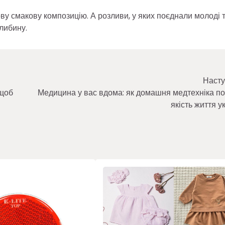
ву смакову композицію. А розливи, у яких поєднали молоді 
глибину.
Насту
 щоб
Медицина у вас вдома: як домашня медтехніка п
якість життя у