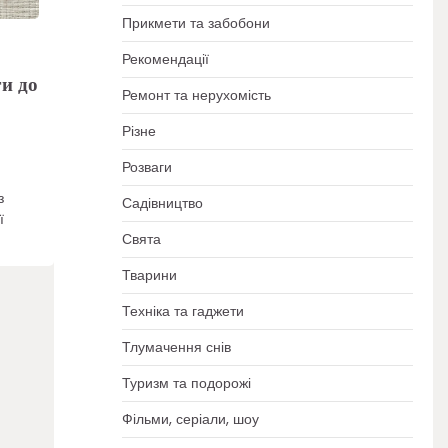
Прикмети та забобони
Рекомендації
и до
Ремонт та нерухомість
Різне
Розваги
з
Садівництво
ї
Свята
Тварини
Техніка та гаджети
Тлумачення снів
Туризм та подорожі
Фільми, серіали, шоу