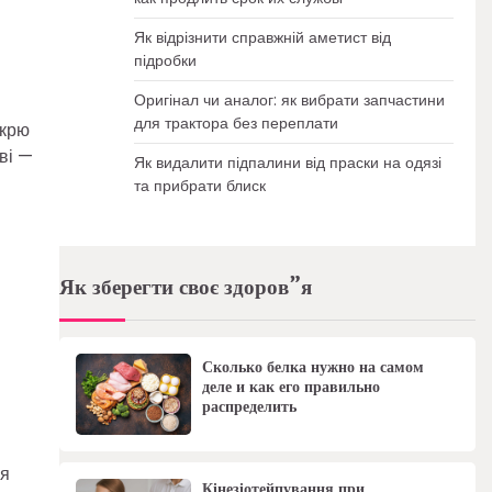
Як відрізнити справжній аметист від
підробки
Оригінал чи аналог: як вибрати запчастини
для трактора без переплати
 крю
ві —
Як видалити підпалини від праски на одязі
та прибрати блиск
Як зберегти своє здоров”я
Сколько белка нужно на самом
деле и как его правильно
распределить
ня
Кінезіотейпування при