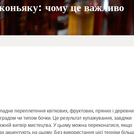
коньяку: чому це важливо
кладне переплетення квіткових, фруктових, пряних і деревни
оградом чи типом бочки. Це результат купажування, завдяки
вжній витвір мистецтва. У цьому можна переконатися, якщо
ах акцентують на цьому. Без використання цієї техніки більш