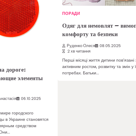
ПОРАДИ
Одяг для немовлят – вимог
комфорту та безпеки
Руденко Олеся
08.05.2025
2 хв читання
Перші місяці життя дитини пов’язані 
активним ростом, розвитку та змін у ї
а дороге:
потребах. Батьки…
ающие элементы
настасія
06.10.2025
мире городского
ы в Украине становятся
лярным средством
 Они…