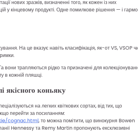
ації нових зразків, визначенні того, як кожен із них
цій у кінцевому продукті. Одне помилкове рішення — і гарм
ування. На це вказує навіть класифікація, як-от VS, VSOP ч
римки.
. Та вони трапляються рідко та призначені для колекціонуван
у в кожній пляшці.
і якісного коньяку
еціалізуються на легких квіткових сортах, від тих, що
якщо перейти за посиланням:
kie/cognac.html
, то можна помітити, що винокурня Bowen
мпанії Hennessy та Remy Martin пропонують ексклюзивні