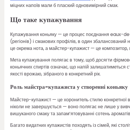
міцних напоїв мали б плаский одновимірний смак.
Що таке купажування
Купажування коньяку — це процес поєднання eaux-de-vi
(регіонів) і смакових профілів, в один збалансований 
це окрема нота, а майстер-купажист — це композитор, 
Мета купажування полягає в тому, щоб досягти фірмо
коньячних спиртів означає, що напій залишатиметься ста
якості врожаю, зібраного в конкретний рік.
Роль майстра-купажиста у створенні коньяку
Майстер-купажист — це хоронитель стилю конкретної в
ніколи не завершується — воно полягає не лише у вивчен
вишуканого смаку та запам’ятовуванні сотень ароматів
Багато видатних купажистів походять із сімей, які ст