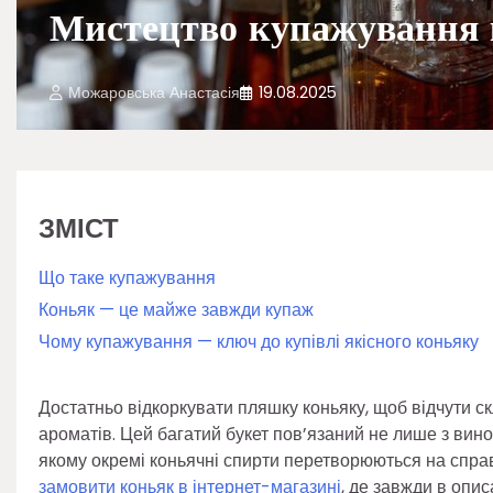
Мистецтво купажування 
Можаровська Анастасія
19.08.2025
ЗМІСТ
Що таке купажування
Коньяк — це майже завжди купаж
Чому купажування — ключ до купівлі якісного коньяку
Достатньо відкоркувати пляшку коньяку, щоб відчути с
ароматів. Цей багатий букет пов’язаний не лише з вин
якому окремі коньячні спирти перетворюються на спра
замовити коньяк в інтернет-магазині
, де завжди в опис