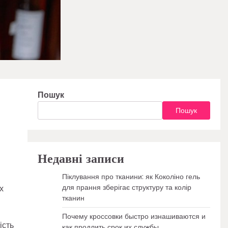
Пошук
Пошук
Недавні записи
Піклування про тканини: як Коколіно гель
для прання зберігає структуру та колір
х
тканин
Почему кроссовки быстро изнашиваются и
ість
как продлить срок их службы