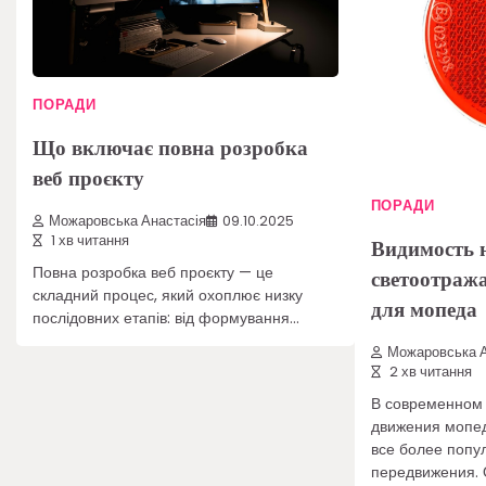
ПОРАДИ
Що включає повна розробка
веб проєкту
ПОРАДИ
Можаровська Анастасія
09.10.2025
1 хв читання
Видимость н
Повна розробка веб проєкту — це
светоотраж
складний процес, який охоплює низку
для мопеда
послідовних етапів: від формування…
Можаровська А
2 хв читання
В современном 
движения мопед
все более попу
передвижения.