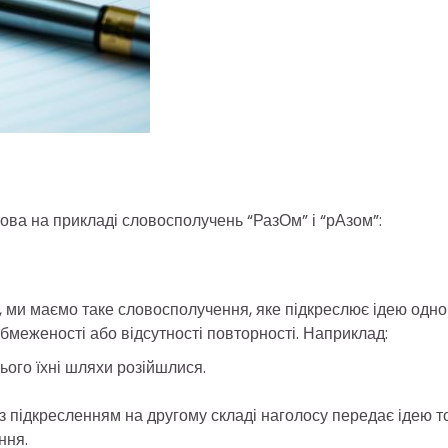
ова на прикладі словосполучень “РазОм” і “рАзом”:
, ми маємо таке словосполучення, яке підкреслює ідею одно
бмеженості або відсутності повторності. Наприклад:
цього їхні шляхи розійшлися.
 підкресленням на другому складі наголосу передає ідею то
ння.