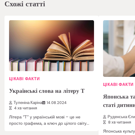
Схожі статті
ЦІКАВІ ФАКТИ
ЦІКАВІ ФАКТИ
Українські слова на літеру Т
Японська т
Туленіна Каріна
14.08.2024
статі дитин
4 хв читання
Літера “Т” у українській мові – це не
Руденська Єли
8 хв читання
просто графема, а ключ до цілого світу…
Японська культу