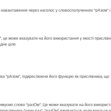
 навантаження через наголос у словосполученнях “рАзом” і
, це може вказувати на його використання у якості прислівн
дне ціле.
.
ва “рАзом”, підкреслюючи його функцію як прислівника, що
тримуємо слово “разОм”. Це може вказувати на його викорис
 прислівника “один раз”. “разОм” вживається, коли мається 