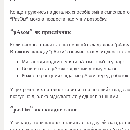
Концентруючись на деталях способів зміни смислового
“РазОм”, можна провести наступну розробку:
“рАзом” як прислівник
Коли наголос ставиться на перший склад слова “рАзом”
В такому випадку “рАзом” означає разом, у єдності, як о
Ми завжди ходимо гуляти рАзом з сім’єю у парк.
Вони вчаться рАзом з друзями у тому ж класі.
Кожного ранку ми снідаємо рАзом перед роботою
У цих реченнях наголос ставиться на перший склад сло
вказує на дію, яка відбувається у єдності з іншими.
“разОм” як складне слово
У випадку, коли наголос ставиться на другий склад, о
як складного слова, створеного з прийменника “раз” та