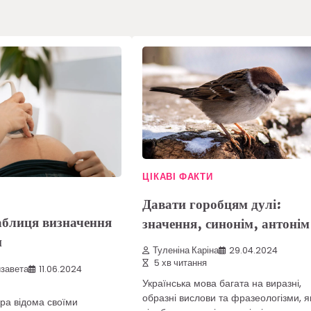
ЦІКАВІ ФАКТИ
Давати горобцям дулі:
аблиця визначення
значення, синонім, антонім
и
Туленіна Каріна
29.04.2024
5 хв читання
завета
11.06.2024
Українська мова багата на виразні,
образні вислови та фразеологізми, я
ра відома своїми