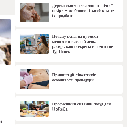
Дерматокосметика для атопічної
шкіри – особливості засобів та де
їх придбати
Почему цены на путевки
меняются каждый день:
раскрывают секреты в агентстве
ТурПоиск
Принцип дії ліполітиків і
особливості процедури
Професійний скляний посуд для
HoReCa
кі