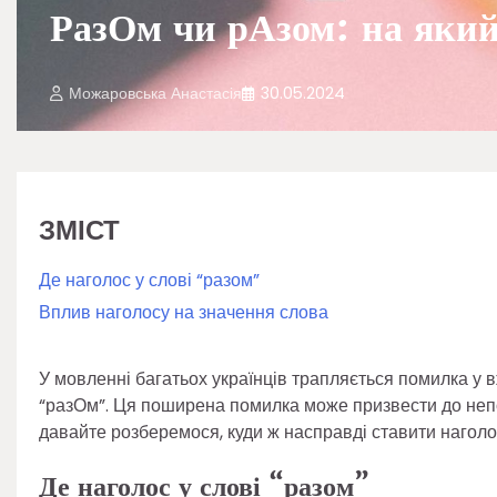
РазОм чи рАзом: на який
Можаровська Анастасія
30.05.2024
ЗМІСТ
Де наголос у слові “разом”
Вплив наголосу на значення слова
У мовленні багатьох українців трапляється помилка у 
“разОм”. Ця поширена помилка може призвести до непор
давайте розберемося, куди ж насправді ставити наголос
Де наголос у слові “разом”