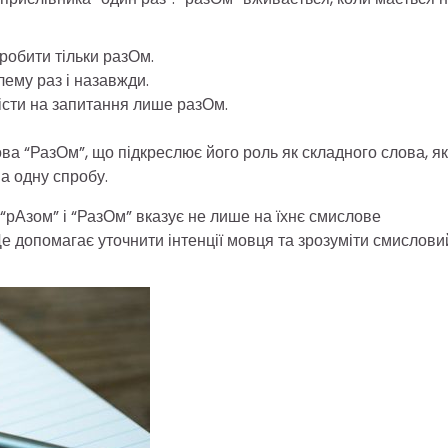
зробити тільки разОм.
ему раз і назавжди.
істи на запитання лише разОм.
ва “РазОм”, що підкреслює його роль як складного слова, я
а одну спробу.
рАзом” і “РазОм” вказує не лише на їхнє смислове
Це допомагає уточнити інтенції мовця та зрозуміти смислови