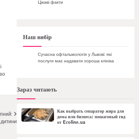
Цікаві факти
Наш вибір
Сучасна офтальмологія у Львові: які
послуги має надавати хороша клініка
і
во
Зараз читають
Как выбрать сепаратор жира для
пний:
дома или бизнеса: пошаговый гид
 дитини
от Ecoline.ua