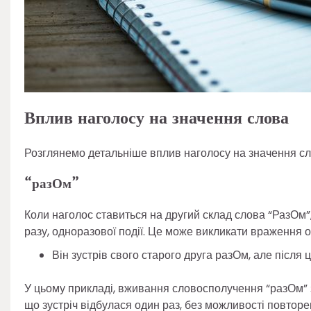
Вплив наголосу на значення слова
Розглянемо детальніше вплив наголосу на значення сл
“разОм”
Коли наголос ставиться на другий склад слова “РазОм”
разу, одноразової події. Це може викликати враження о
Він зустрів свого старого друга разОм, але після 
У цьому прикладі, вживання словосполучення “разОм” з
що зустріч відбулася один раз, без можливості повторе