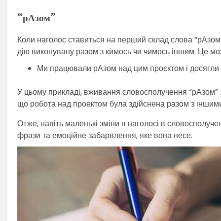
“рАзом”
Коли наголос ставиться на перший склад слова “рАзом”,
дію виконувану разом з кимось чи чимось іншим. Це мо
Ми працювали рАзом над цим проєктом і досягли 
У цьому прикладі, вживання словосполучення “рАзом” 
що робота над проектом була здійснена разом з іншими,
Отже, навіть маленькі зміни в наголосі в словосполуч
фрази та емоційне забарвлення, яке вона несе.