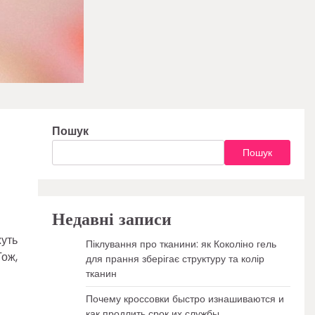
Пошук
Пошук
Недавні записи
жуть
Піклування про тканини: як Коколіно гель
Тож,
для прання зберігає структуру та колір
тканин
Почему кроссовки быстро изнашиваются и
как продлить срок их службы