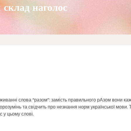
 склад наголос
вживанні слова “разом”: замість правильного рАзом вони ка
озумінь та свідчить про незнання норм української мови. 
 у цьому слові.