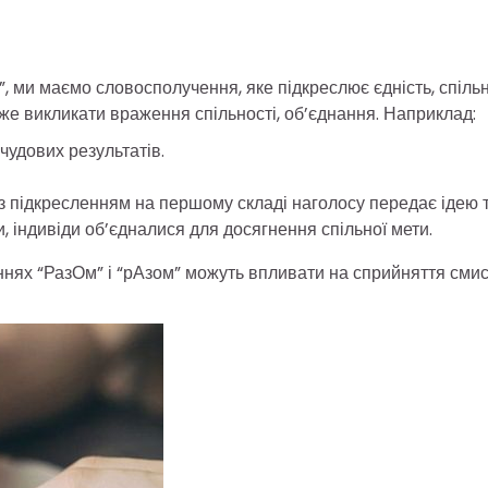
 ми маємо словосполучення, яке підкреслює єдність, спільн
же викликати враження спільності, об’єднання. Наприклад:
чудових результатів.
з підкресленням на першому складі наголосу передає ідею т
 індивіди об’єдналися для досягнення спільної мети.
еннях “РазОм” і “рАзом” можуть впливати на сприйняття сми