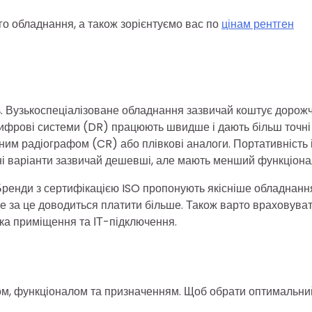
ого обладнання, а також зорієнтуємо вас по
цінам рентген
ть. Вузькоспеціалізоване обладнання зазвичай коштує дорожч
Цифрові системи (DR) працюють швидше і дають більш точні
ним радіографом (CR) або плівкові аналоги. Портативність 
ьні варіанти зазвичай дешевші, але мають менший функціона
 Бренди з сертифікацією ISO пропонують якісніше обладнанн
ле за це доводиться платити більше. Також варто враховува
овка приміщення та ІТ-підключення.
іром, функціоналом та призначенням. Щоб обрати оптимальни