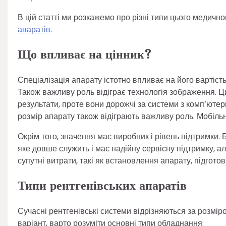
В цій статті ми розкажемо про різні типи цього медичн
апаратів
.
Що впливає на цінник?
Спеціалізація апарату істотно впливає на його вартіс
Також важливу роль відіграє технологія зображення. 
результати, проте вони дорожчі за системи з комп’ютер
розмір апарату також відіграють важливу роль. Мобіл
Окрім того, значення має виробник і рівень підтримки.
яке довше служить і має надійну сервісну підтримку, а
супутні витрати, такі як встановлення апарату, підгот
Типи рентгенівських апаратів
Сучасні рентгенівські системи відрізняються за розм
варіант, варто розуміти основні типи обладнання: