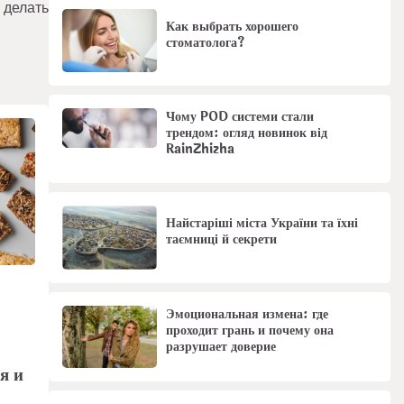
 делать
Как выбрать хорошего
стоматолога?
Чому POD системи стали
трендом: огляд новинок від
RainZhizha
Найстаріші міста України та їхні
таємниці й секрети
Эмоциональная измена: где
проходит грань и почему она
–
разрушает доверие
я и