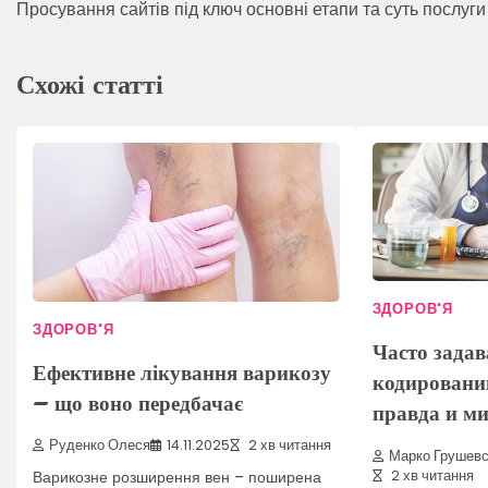
Просування сайтів під ключ основні етапи та суть послуги
записів
Схожі статті
ЗДОРОВ'Я
ЗДОРОВ'Я
Часто зада
Ефективне лікування варикозу
кодировани
– що воно передбачає
правда и м
Руденко Олеся
14.11.2025
2 хв читання
Марко Грушевс
2 хв читання
Варикозне розширення вен – поширена