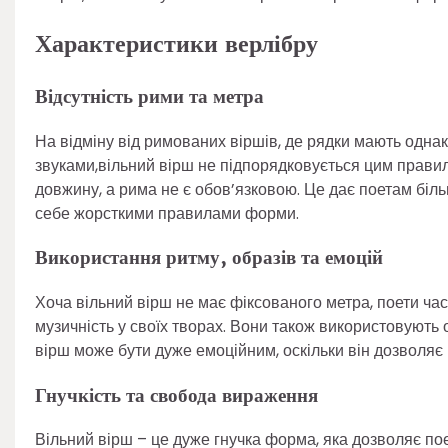
Характеристики верлібру
Відсутність рими та метра
На відміну від римованих віршів, де рядки мають однак
звуками,вільний вірш не підпорядковується цим правил
довжину, а рима не є обов’язковою. Це дає поетам біл
себе жорсткими правилами форми.
Використання ритму, образів та емоцій
Хоча вільний вірш не має фіксованого метра, поети ч
музичність у своїх творах. Вони також використовують о
вірш може бути дуже емоційним, оскільки він дозволяє 
Гнучкість та свобода вираження
Вільний вірш – це дуже гнучка форма, яка дозволяє п