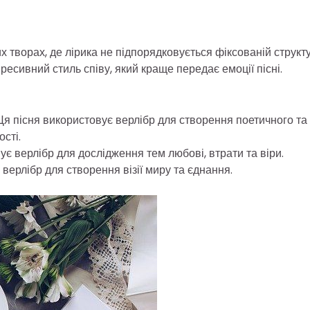
 творах, де лірика не підпорядковується фіксованій структу
ресивний стиль співу, який краще передає емоції пісні.
я пісня використовує верлібр для створення поетичного та
сті.
ує верлібр для дослідження тем любові, втрати та віри.
верлібр для створення візії миру та єднання.