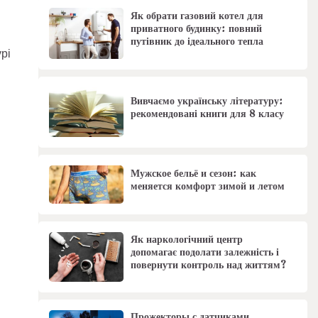
Як обрати газовий котел для
приватного будинку: повний
путівник до ідеального тепла
рі
Вивчаємо українську літературу:
рекомендовані книги для 8 класу
Мужское бельё и сезон: как
меняется комфорт зимой и летом
Як наркологічний центр
допомагає подолати залежність і
повернути контроль над життям?
Прожекторы с датчиками