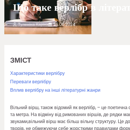
Що таке верлібр в літера
Туленіна Каріна
26.06.2024
ЗМІСТ
Характеристики верлібру
Переваги верлібру
Вплив верлібру на інші літературні жанри
Вільний вірш, також відомий як верлібр, – це поетичн
та метра. На відміну від римованих віршів, де рядки м
звуками,вільний вірш має більш вільну структуру. Це д
творів, не обмежуючи себе жорсткими правилами фор