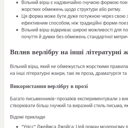
Вільний вірш є надзвичайно гнучкою формою поезії
жорстких обмежень щодо структури або ритму.
Ця форма може бути дуже потужною через свою зд
ефективним способом, ніж традиційні форми поезі
Вільний вірш відкриває широкі можливості для пое
почуття й думки без обмежень стандартної метрич
Вплив верлібру на інші літературні 
Вільний вірш, який не обмежується жорсткими правила
на інші літературні жанри, такі як проза, драматургія та
Використання верлібру в прозі
Багато письменників-прозаїків експериментували з вик
створювати більш гнучкий та виразний стиль письма, 
Відомі приклади:
“Улісс” Джеймса Джойса: Цей роман модернізму ря