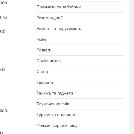
без
Прикмети та забобони
 та
Рекомендації
Ремонт та нерухомість
вої
Різне
Розваги
Садівництво
е й
Свята
Тварини
Техніка та гаджети
Тлумачення снів
жів.
Туризм та подорожі
Фільми, серіали, шоу
іх