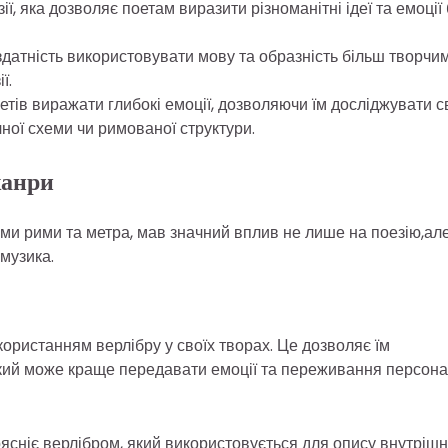
, яка дозволяє поетам виразити різноманітні ідеї та емоції 
атність використовувати мову та образність більш творчим
ї.
тів виражати глибокі емоції, дозволяючи їм досліджувати с
ної схеми чи римованої структури.
жанри
ми рими та метра, мав значний вплив не лише на поезію,ал
 музика.
ористанням верлібру у своїх творах. Це дозволяє їм
який може краще передавати емоції та переживання персона
сніє верлібром, який використовується для опису внутрішн