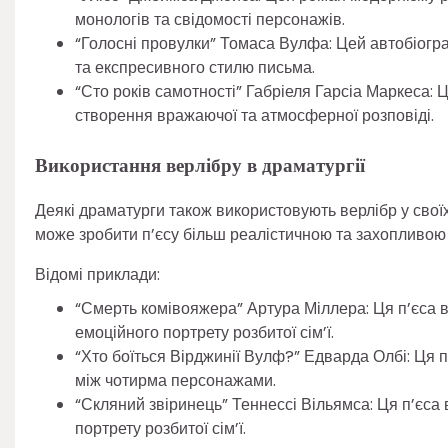
монологів та свідомості персонажів.
“Голосні провулки” Томаса Вулфа: Цей автобіогр
та експресивного стилю письма.
“Сто років самотності” Габріеля Гарсіа Маркеса:
створення вражаючої та атмосферної розповіді.
Використання верлібру в драматургії
Деякі драматурги також використовують верлібр у свої
може зробити п’єсу більш реалістичною та захопливою 
Відомі приклади:
“Смерть комівояжера” Артура Міллера: Ця п’єса в
емоційного портрету розбитої сім’ї.
“Хто боїться Вірджинії Вулф?” Едварда Олбі: Ця 
між чотирма персонажами.
“Скляний звіринець” Теннессі Вільямса: Ця п’єса
портрету розбитої сім’ї.