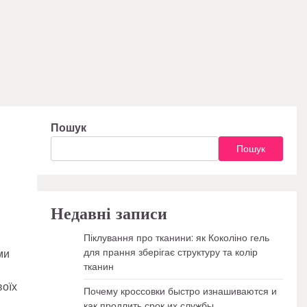
Пошук
Пошук
Недавні записи
Піклування про тканини: як Коколіно гель
для прання зберігає структуру та колір
ми
тканин
воїх
Почему кроссовки быстро изнашиваются и
как продлить срок их службы