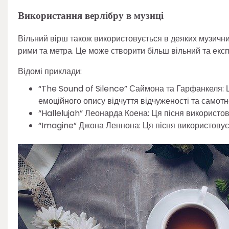
Використання верлібру в музиці
Вільний вірш також використовується в деяких музичних
рими та метра. Це може створити більш вільний та експ
Відомі приклади:
“The Sound of Silence” Саймона та Гарфанкеля: Ц
емоційного опису відчуття відчуженості та самотно
“Hallelujah” Леонарда Коена: Ця пісня використов
“Imagine” Джона Леннона: Ця пісня використовує 