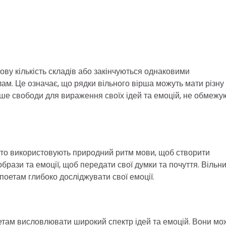
ову кількість складів або закінчуються однаковими
ам. Це означає, що рядки вільного вірша можуть мати різну
ьше свободи для вираження своїх ідей та емоцій, не обмежу
асто використовують природний ритм мови, щоб створити
брази та емоції, щоб передати свої думки та почуття. Вільн
поетам глибоко досліджувати свої емоції.
оетам висловлювати широкий спектр ідей та емоцій. Вони мо