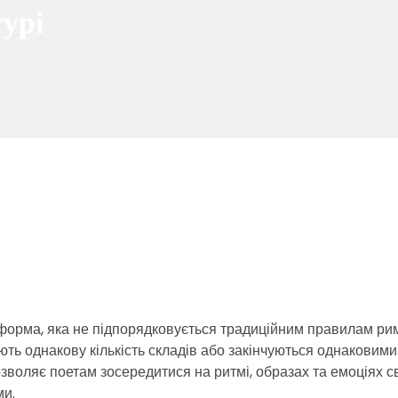
турі
а форма, яка не підпорядковується традиційним правилам ри
ають однакову кількість складів або закінчуються однаковими
озволяє поетам зосередитися на ритмі, образах та емоціях с
ми.