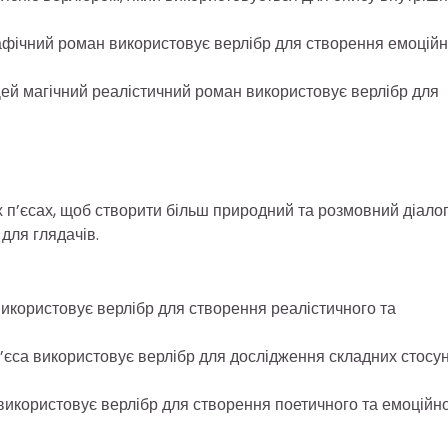
афічний роман використовує верлібр для створення емоційн
 Цей магічний реалістичний роман використовує верлібр для
х п’єсах, щоб створити більш природний та розмовний діалог
для глядачів.
икористовує верлібр для створення реалістичного та
п’єса використовує верлібр для дослідження складних стосун
 використовує верлібр для створення поетичного та емоційн