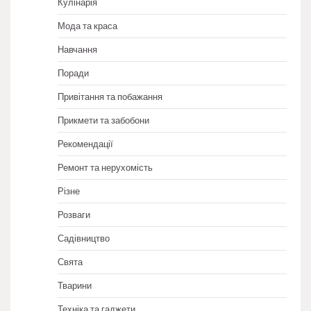
Кулінарія
Мода та краса
Навчання
Поради
Привітання та побажання
Прикмети та забобони
Рекомендації
Ремонт та нерухомість
Різне
Розваги
Садівництво
Свята
Тварини
Техніка та гаджети