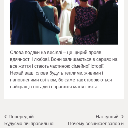
Слова подяки на весіллі – це щирий прояв
вдячності і любові. Вони залишаються в серцях на
все життя і стають частиною сімейної історії.
Нехай ваші слова будуть теплими, живими і
наповненими світлом, бо саме так створюються
найкращі спогади і справжня магія свята.
Навігація
Попередній:
Наступний:
Будуємо піч правильно:
Почему возникает запор и