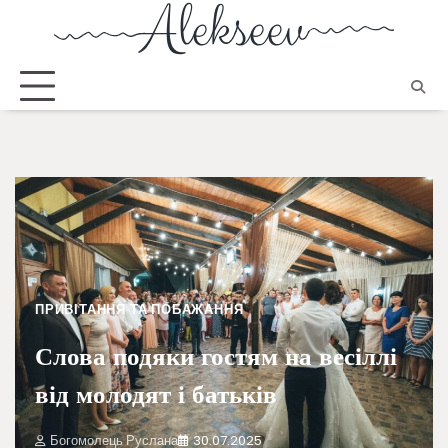
ПРИВІТАННЯ ТА ПОБАЖАННЯ
Слова подяки гостям на весіллі
від молодят і батьків
Богомолець Руслана
30.07.2025