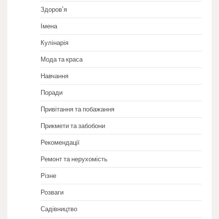
Здоров'я
Імена
Кулінарія
Мода та краса
Навчання
Поради
Привітання та побажання
Прикмети та забобони
Рекомендації
Ремонт та нерухомість
Різне
Розваги
Садівництво