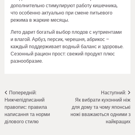
дополнительно стимулируют работу кишечника,
что особенно актуально при смене питьевого
режима в жаркие месяцы.
Лето дарит богатый выбор плодов с нутриентами
и влагой. Арбуз, персик, черешня, абрикос –
каждый поддерживает водный баланс и здоровье.
Сезонный рацион прост: свежий продукт плюс
разнообразие.
Навігація
Попередній:
Наступний:
Нижчепідписаний
Як вибрати кухонний ніж
записів
правопис: правила
для дому та чому японські
написання та норми
ножі вважаються одними з
ділового стилю
найкращих