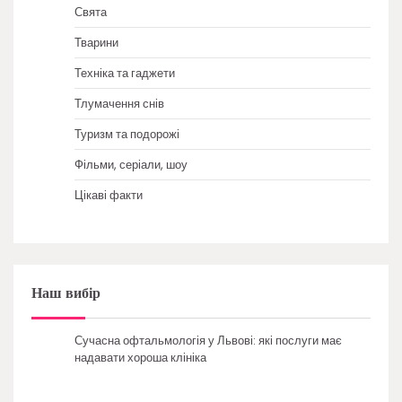
Свята
Тварини
Техніка та гаджети
Тлумачення снів
Туризм та подорожі
Фільми, серіали, шоу
Цікаві факти
Наш вибір
Сучасна офтальмологія у Львові: які послуги має
надавати хороша клініка