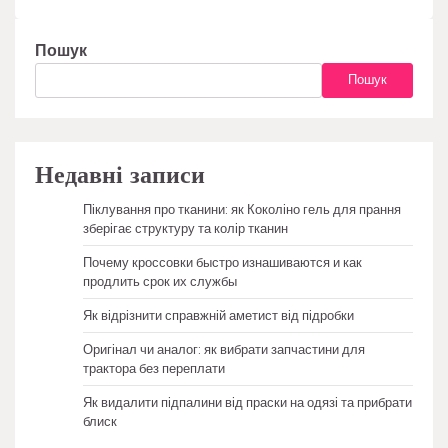
Пошук
Пошук
Недавні записи
Піклування про тканини: як Коколіно гель для прання
зберігає структуру та колір тканин
Почему кроссовки быстро изнашиваются и как
продлить срок их службы
Як відрізнити справжній аметист від підробки
Оригінал чи аналог: як вибрати запчастини для
трактора без переплати
Як видалити підпалини від праски на одязі та прибрати
блиск