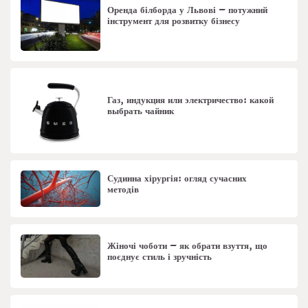
Оренда білборда у Львові – потужний
інструмент для розвитку бізнесу
Газ, индукция или электричество: какой
выбрать чайник
Судинна хірургія: огляд сучасних
методів
Жіночі чоботи – як обрати взуття, що
поєднує стиль і зручність