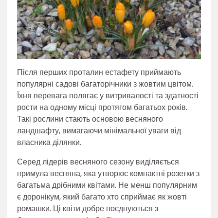
Після перших проталин естафету приймають
популярні садові багаторічники з жовтим цвітом.
Їхня перевага полягає у витривалості та здатності
рости на одному місці протягом багатьох років.
Такі рослини стають основою весняного
ландшафту, вимагаючи мінімальної уваги від
власника ділянки.
Серед лідерів весняного сезону виділяється
примула весняна, яка утворює компактні розетки з
багатьма дрібними квітами. Не менш популярним
є доронікум, який багато хто сприймає як жовті
ромашки. Ці квіти добре поєднуються з