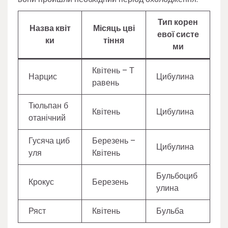
Тип корен
Назва квіт
Місяць цві
евої систе
ки
тіння
ми
Квітень – Т
Нарцис
Цибулина
равень
Тюльпан б
Квітень
Цибулина
отанічний
Гусяча циб
Березень –
Цибулина
уля
Квітень
Бульбоциб
Крокус
Березень
улина
Ряст
Квітень
Бульба