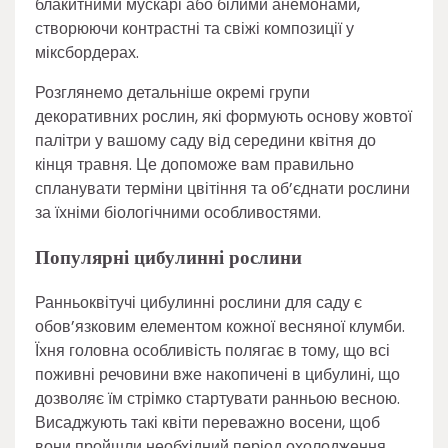
блакитними мускарі або білими анемонами,
створюючи контрастні та свіжі композиції у
міксбордерах.
Розглянемо детальніше окремі групи
декоративних рослин, які формують основу жовтої
палітри у вашому саду від середини квітня до
кінця травня. Це допоможе вам правильно
спланувати терміни цвітіння та об’єднати рослини
за їхніми біологічними особливостями.
Популярні цибулинні рослини
Ранньоквітучі цибулинні рослини для саду є
обов’язковим елементом кожної весняної клумби.
Їхня головна особливість полягає в тому, що всі
поживні речовини вже накопичені в цибулині, що
дозволяє їм стрімко стартувати ранньою весною.
Висаджують такі квіти переважно восени, щоб
вони пройшли необхідний період охолодження.