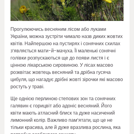
Прогулюючись весняним лісом або луками
України, можна зустріти чимало назв диких жовтих
квітів. Найпершою на пустирях і сонячних схилах
з’являється мати-й-мачуха. Її маленькі сонячні
голівки розпускаються ще до появи листя і є
цінною лікарською сировиною. У лісах масово
розквітає жовтець весняний та дрібна гусяча
цибуля, що нагадує дрібні жовті зірочки які масово
ростуть у траві.
Ще однією перлиною степових зон та сонячних
галявин є горицвіт або адоніс весняний. Його
квіти мають атласний блиск та дуже насичений
лимонний колір. Важливо пам’ятати, що це не
тільки красива, але й дуже вразлива рослина, яка