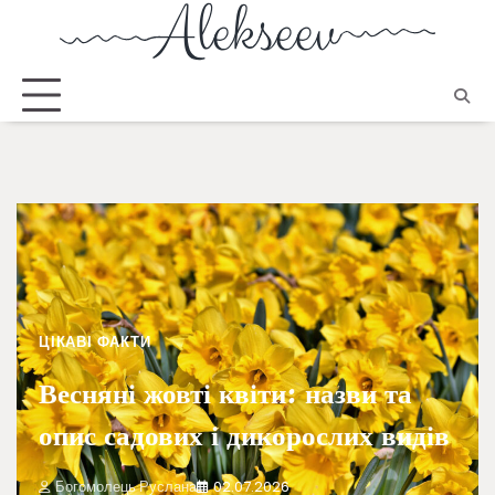
ЦІКАВІ ФАКТИ
Весняні жовті квіти: назви та
опис садових і дикорослих видів
Богомолець Руслана
02.07.2026