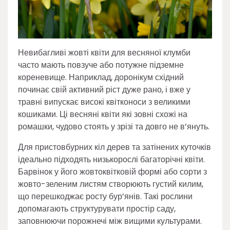
Невибагливі жовті квіти для весняної клумби
часто мають повзуче або потужне підземне
кореневище. Наприклад, доронікум східний
починає свій активний ріст дуже рано, і вже у
травні випускає високі квітконоси з великими
кошиками. Ці весняні квіти які зовні схожі на
ромашки, чудово стоять у зрізі та довго не в’януть.
Для пристовбурних кіл дерев та затінених куточків
ідеально підходять низькорослі багаторічні квіти.
Барвінок у його жовтоквітковій формі або сорти з
жовто-зеленим листям створюють густий килим,
що перешкоджає росту бур’янів. Такі рослини
допомагають структурувати простір саду,
заповнюючи порожнечі між вищими культурами.