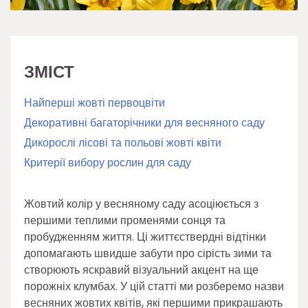
ЗМІСТ
Найперші жовті первоцвіти
Декоративні багаторічники для весняного саду
Дикорослі лісові та польові жовті квіти
Критерії вибору рослин для саду
Жовтий колір у весняному саду асоціюється з
першими теплими променями сонця та
пробудженням життя. Ці життєствердні відтінки
допомагають швидше забути про сірість зими та
створюють яскравий візуальний акцент на ще
порожніх клумбах. У цій статті ми розберемо назви
весняних жовтих квітів, які першими прикрашають