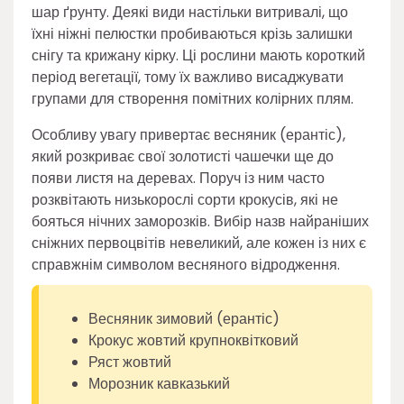
шар ґрунту. Деякі види настільки витривалі, що
їхні ніжні пелюстки пробиваються крізь залишки
снігу та крижану кірку. Ці рослини мають короткий
період вегетації, тому їх важливо висаджувати
групами для створення помітних колірних плям.
Особливу увагу привертає весняник (ерантіс),
який розкриває свої золотисті чашечки ще до
появи листя на деревах. Поруч із ним часто
розквітають низькорослі сорти крокусів, які не
бояться нічних заморозків. Вибір назв найраніших
сніжних первоцвітів невеликий, але кожен із них є
справжнім символом весняного відродження.
Весняник зимовий (ерантіс)
Крокус жовтий крупноквітковий
Ряст жовтий
Морозник кавказький