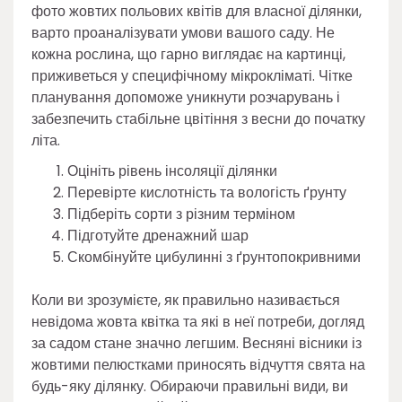
фото жовтих польових квітів для власної ділянки,
варто проаналізувати умови вашого саду. Не
кожна рослина, що гарно виглядає на картинці,
приживеться у специфічному мікрокліматі. Чітке
планування допоможе уникнути розчарувань і
забезпечить стабільне цвітіння з весни до початку
літа.
Оцініть рівень інсоляції ділянки
Перевірте кислотність та вологість ґрунту
Підберіть сорти з різним терміном
Підготуйте дренажний шар
Скомбінуйте цибулинні з ґрунтопокривними
Коли ви зрозумієте, як правильно називається
невідома жовта квітка та які в неї потреби, догляд
за садом стане значно легшим. Весняні вісники із
жовтими пелюстками приносять відчуття свята на
будь-яку ділянку. Обираючи правильні види, ви