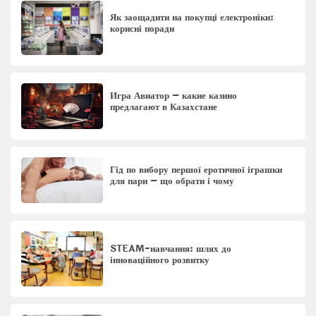
Як заощадити на покупці електроніки:
корисні поради
Игра Авиатор – какие казино
предлагают в Казахстане
Гід по вибору першої еротичної іграшки
для пари – що обрати і чому
STEAM-навчання: шлях до
інноваційного розвитку