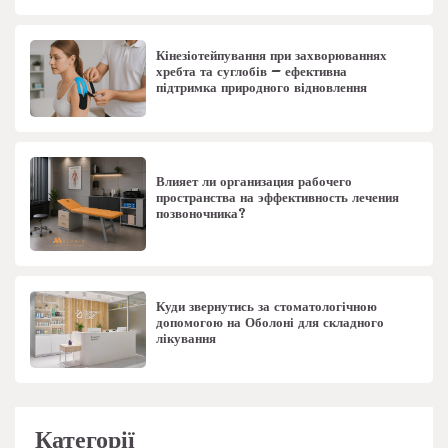
Кінезіотейпування при захворюваннях
хребта та суглобів – ефективна
підтримка природного відновлення
Влияет ли организация рабочего
пространства на эффективность лечения
позвоночника?
Куди звернутись за стоматологічною
допомогою на Оболоні для складного
лікування
Категорії