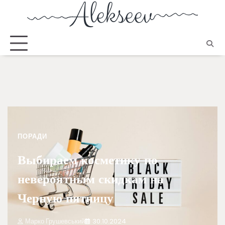
ПОРАДИ
Выбираем косметику по
невероятным скидкам на
Черную пятницу
Марко Грушевський
30.10.2024