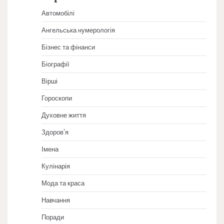
Автомобілі
Ангельська нумерологія
Бізнес та фінанси
Біографії
Вірші
Гороскопи
Духовне життя
Здоров'я
Імена
Кулінарія
Мода та краса
Навчання
Поради