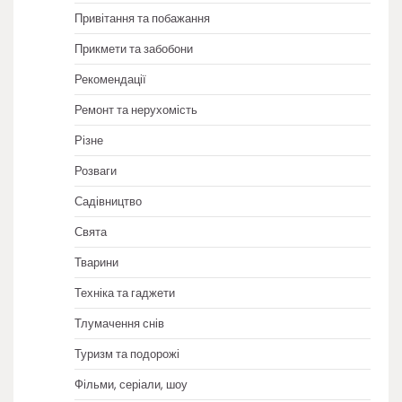
Привітання та побажання
Прикмети та забобони
Рекомендації
Ремонт та нерухомість
Різне
Розваги
Садівництво
Свята
Тварини
Техніка та гаджети
Тлумачення снів
Туризм та подорожі
Фільми, серіали, шоу