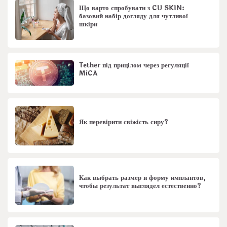
Що варто спробувати з CU SKIN:
базовий набір догляду для чутливої
шкіри
Tether під прицілом через регуляції
MiCA
Як перевірити свіжість сиру?
Как выбрать размер и форму имплантов,
чтобы результат выглядел естественно?