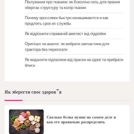
Піклування про тканини: як Коколіно гель для прання
зберігає структуру та колір тканин
Почему кроссовки быстро изнашиваются и как
продлить срок их службы
Як відрізнити справжній аметист від підробки
Оригінал чи аналог: як вибрати запчастини для
трактора без переплати
Як видалити підпалини від праски на одязі та прибрати
блиск
Як зберегти своє здоров”я
Сколько белка нужно на самом деле и
как его правильно распределить