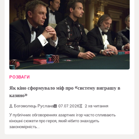
РОЗВАГИ
Як кіно сформувало міф про «систему виграшу в
казино»
Богомолець Руслана
07.07.2026
2 хв читання
У публічних обговореннях азартних ігор часто спливають
кіношні сюжети про героя, який нібито знаходить
закономірність…