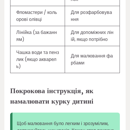
Фломастери / коль
Для розфарбовува
орові олівці
ння
Лінійка (за бажанн
Для допоміжних лін
ям)
ій, якщо потрібно
Чашка води та пенз
Для малювання фа
лик (якщо акварел
рбами
ь)
Покрокова інструкція, як
намалювати курку дитині
Щоб малювання було легким і зрозумілим,