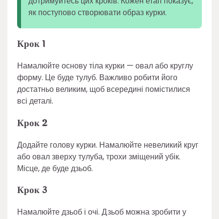
дотримуйтесь цих кроків. Кожен етап показує,
як поступово створювати образ курки.
Крок 1
Намалюйте основу тіла курки — овал або круглу
форму. Це буде тулуб. Важливо робити його
достатньо великим, щоб всередині помістилися
всі деталі.
Крок 2
Додайте голову курки. Намалюйте невеликий круг
або овал зверху тулуба, трохи зміщений убік.
Місце, де буде дзьоб.
Крок 3
Намалюйте дзьоб і очі. Дзьоб можна зробити у