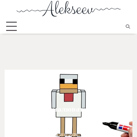
РОЗВАГИ
Як легко намалювати курку
дитині
Богомолець Руслана
31.10.2025