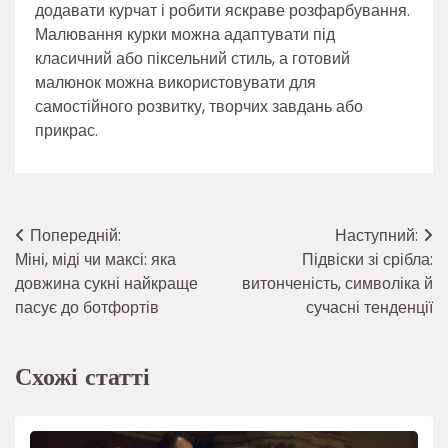
додавати курчат і робити яскраве розфарбування.
Малювання курки можна адаптувати під
класичний або піксельний стиль, а готовий
малюнок можна використовувати для
самостійного розвитку, творчих завдань або
прикрас.
Навігація
Попередній:
Наступний:
Міні, міді чи максі: яка
Підвіски зі срібла:
записів
довжина сукні найкраще
витонченість, символіка й
пасує до ботфортів
сучасні тенденції
Схожі статті