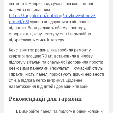
елементи. Наприклад, сучасні реєкові стінові
панелі за посиланням
https://agtplus.ua/catalog/reykovi-stinovi-
paneli/c31
чудово поєднуються з вініловою
підлогою. Вони додають об’єму простору,
створюють цікаву текстуру стін і гармонійно
підкреслюють стиль інтер’єру.
Кейс із життя: родина, яка зробила ремонт у
квартирі площею 70 м², встановила вінілову
підлогу у вітальні та спальнях і доповнила простір
реєковими панелями. Результат — сучасний стиль
і практичність: панелі приховують дрібні нерівності
стін, а підлога легко витримує щоденне
навантаження від дітей і домашніх тварин.
Рекомендації для гармонії
Вибирайте панелі та підлогу в одній колірній