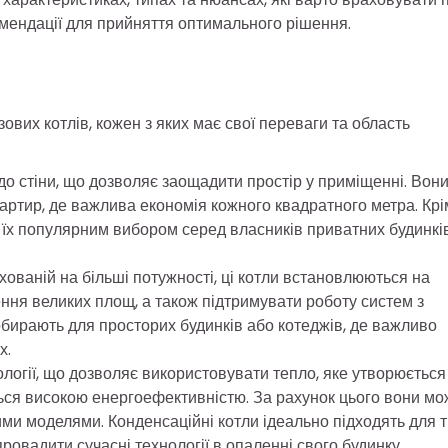
комендації для прийняття оптимального рішення.
ових котлів, кожен з яких має свої переваги та область
 до стіни, що дозволяє заощадити простір у приміщенні. Вон
вартир, де важлива економія кожного квадратного метра. Крі
ь їх популярним вибором серед власників приватних будинків
ахованій на більші потужності, ці котли встановлюються на
ення великих площ, а також підтримувати роботу систем з
обирають для просторих будинків або котеджів, де важливо
х.
логії, що дозволяє використовувати тепло, яке утворюється
ються високою енергоефективністю. За рахунок цього вони мо
ими моделями. Конденсаційні котли ідеально підходять для т
ровадити сучасні технології в опаленні свого будинку.