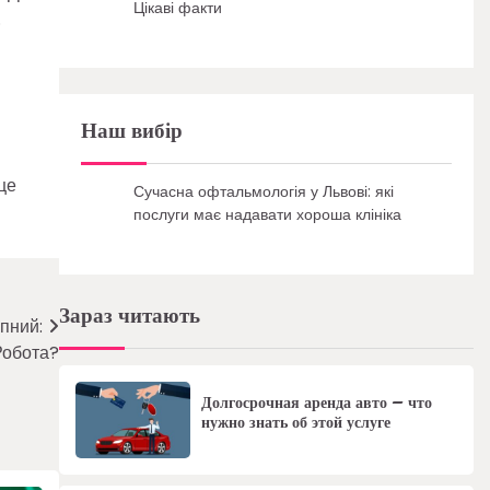
Цікаві факти
.
Наш вибір
це
Сучасна офтальмологія у Львові: які
послуги має надавати хороша клініка
Зараз читають
пний:
 Робота?
Долгосрочная аренда авто – что
нужно знать об этой услуге