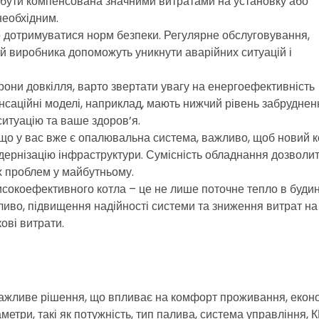
 бути компенсована значними витратами на установку або
необхідним.
о дотримуватися норм безпеки. Регулярне обслуговування,
ій виробника допоможуть уникнути аварійних ситуацій і
рони довкілля, варто звертати увагу на енергоефективність
енсаційні моделі, наприклад, мають нижчий рівень забруднен
итуацію та ваше здоров’я.
о у вас вже є опалювальна система, важливо, щоб новий к
дернізацію інфраструктури. Сумісність обладнання дозволи
х проблем у майбутньому.
исокоефективного котла – це не лише поточне тепло в будин
ливо, підвищення надійності системи та зниження витрат на
ові витрати.
 важливе рішення, що впливає на комфорт проживання, екон
метри, такі як потужність, тип палива, система управління, 