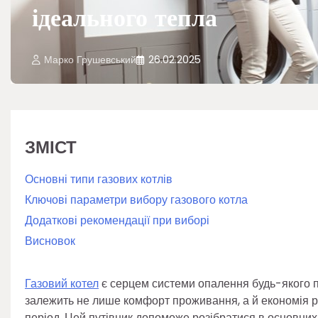
ідеального тепла
Марко Грушевський
26.02.2025
ЗМІСТ
Основні типи газових котлів
Ключові параметри вибору газового котла
Додаткові рекомендації при виборі
Висновок
Газовий котел
є серцем системи опалення будь-якого п
залежить не лише комфорт проживання, а й економія ре
період. Цей путівник допоможе розібратися в основних