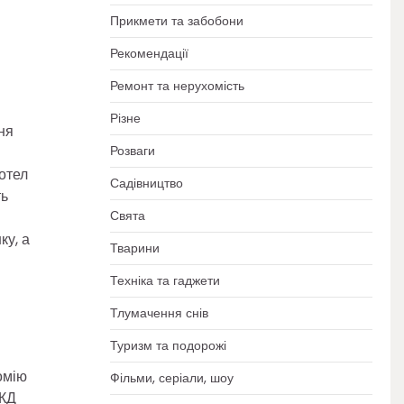
Прикмети та забобони
Рекомендації
Ремонт та нерухомість
Різне
ня
Розваги
отел
Садівництво
ть
Свята
ку, а
Тварини
Техніка та гаджети
Тлумачення снів
Туризм та подорожі
омію
Фільми, серіали, шоу
ККД