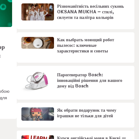
Різноманітність весільних суконь
OKSANA MUKHA – стилі,
силуети та палітра кольорів
Как выбрать моющий робот
пылесос: ключевые
ор
характеристики и советы
н
Парогенератор Bosch:
інноваційні рішення для вашого
дому від Bosch
собою
 для
Як обрати подарунок та чому
іграшки не тільки для дітей
Курси англійської мови в Києві —