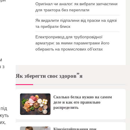
Оригінал чи аналог: як вибрати запчастини
для трактора без переплати
Як видалити підпалини від праски на одязі
та прибрати блиск
Електропривод для трубопровідної
арматури: за якими параметрами його
обирають на промислових об’єктах
и
м
 з
Як зберегти своє здоров”я
Сколько белка нужно на самом
деле и как его правильно
распределить
 під
жуть
их,
Кінезіотейпування при