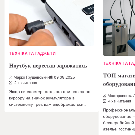
ТЕХНІКА ТА ГАДЖЕТИ
ТЕХНІКА ТА Г
Ноутбук перестав заряжатись
ТОП магази
Марко Грушевський
09.08.2025
оборудован
2 хв читання
Якщо ви спостерігаєте, що при наведенні
Можаровська А
курсору на значок акумулятора в
4 хв читання
системному треї, вам відображається…
Профессиональ
оборудование —
бесперебойной 
ателье, гостини