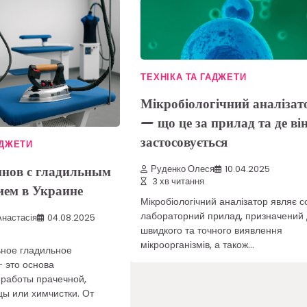
ТЕХНІКА ТА ГАДЖЕТИ
Мікробіологічний аналізат
— що це за прилад та де ві
застосовується
АДЖЕТИ
нов с гладильным
Руденко Олеся
10.04.2025
3 хв читання
ием в Украине
Мікробіологічний аналізатор являє 
лабораторний прилад, призначений
настасія
04.08.2025
швидкого та точного виявлення
мікроорганізмів, а також…
ное гладильное
 это основа
работы прачечной,
цы или химчистки. От