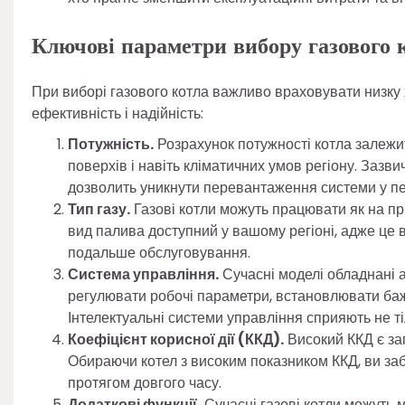
Ключові параметри вибору газового 
При виборі газового котла важливо враховувати низку 
ефективність і надійність:
Потужність.
Розрахунок потужності котла залежить
поверхів і навіть кліматичних умов регіону. Зазв
дозволить уникнути перевантаження системи у пер
Тип газу.
Газові котли можуть працювати як на при
вид палива доступний у вашому регіоні, адже це 
подальше обслуговування.
Система управління.
Сучасні моделі обладнані 
регулювати робочі параметри, встановлювати баж
Інтелектуальні системи управління сприяють не 
Коефіцієнт корисної дії (ККД).
Високий ККД є за
Обираючи котел з високим показником ККД, ви заб
протягом довгого часу.
Додаткові функції.
Сучасні газові котли можуть 