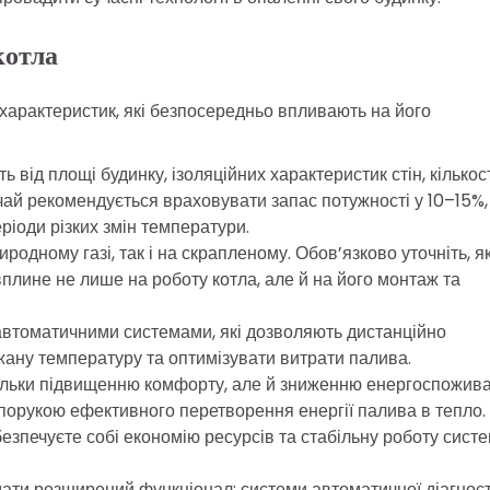
котла
характеристик, які безпосередньо впливають на його
 від площі будинку, ізоляційних характеристик стін, кількос
ичай рекомендується враховувати запас потужності у 10–15%
іоди різких змін температури.
родному газі, так і на скрапленому. Обов’язково уточніть, я
вплине не лише на роботу котла, але й на його монтаж та
автоматичними системами, які дозволяють дистанційно
ану температуру та оптимізувати витрати палива.
тільки підвищенню комфорту, але й зниженню енергоспожива
порукою ефективного перетворення енергії палива в тепло.
езпечуєте собі економію ресурсів та стабільну роботу сист
мати розширений функціонал: системи автоматичної діагнос