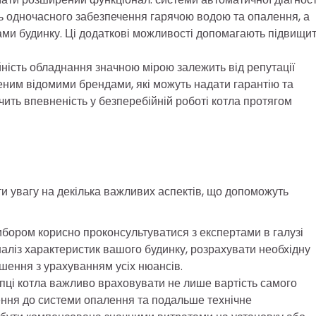
ть одночасного забезпечення гарячою водою та опалення, а
ами будинку. Ці додаткові можливості допомагають підвищи
ність обладнання значною мірою залежить від репутації
ним відомими брендами, які можуть надати гарантію та
ить впевненість у безперебійній роботі котла протягом
ти увагу на декілька важливих аспектів, що допоможуть
бором корисно проконсультуватися з експертами в галузі
аліз характеристик вашого будинку, розрахувати необхідну
шення з урахуванням усіх нюансів.
пці котла важливо враховувати не лише вартість самого
ення до системи опалення та подальше технічне