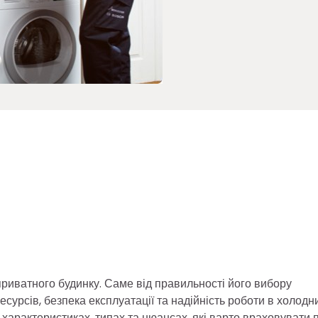
риватного будинку. Саме від правильності його вибору
сурсів, безпека експлуатації та надійність роботи в холодн
 характеристиках, типах та нюансах, які варто враховувати 