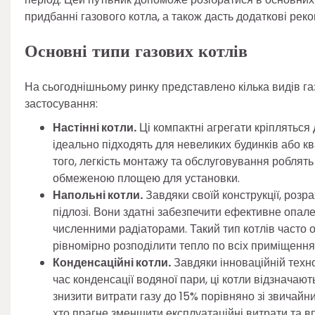
придбанні газового котла, а також дасть додаткові ре
Основні типи
газових
котлів
На сьогоднішньому ринку представлено кілька видів газ
застосування:
Настінні котли.
Ці компактні агрегати кріпляться
ідеально підходять для невеликих будинків або к
того, легкість монтажу та обслуговування роблят
обмеженою площею для установки.
Напольні котли.
Завдяки своїй конструкції, розр
підлозі. Вони здатні забезпечити ефективне опал
численними радіаторами. Такий тип котлів часто 
рівномірно розподілити тепло по всіх приміщення
Конденсаційні котли.
Завдяки інноваційній техно
час конденсації водяної пари, ці котли відзнача
знизити витрати газу до 15% порівняно зі звичайн
хто прагне зменшити експлуатаційні витрати та вп