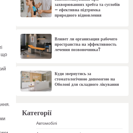
захворюваннях хребта та суглобів
– ефективна підтримка
природного відновлення
Влияет ли организация рабочего
пространства на эффективность
ті
лечения позвоночника?
, що
кий
Куди звернутись за
стоматологічною допомогою на
Оболоні для складного лікування
ння.
Категорії
еми
Автомобілі
тики