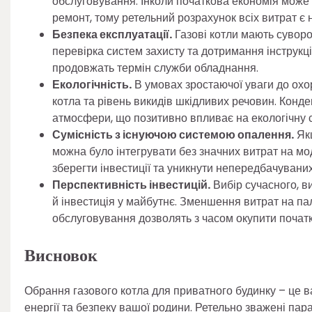
обслуговування. Інколи початкова економія може
ремонт, тому ретельний розрахунок всіх витрат є 
Безпека експлуатації.
Газові котли мають сувор
перевірка систем захисту та дотримання інструкц
продовжать термін служби обладнання.
Екологічність.
В умовах зростаючої уваги до охо
котла та рівень викидів шкідливих речовин. Конд
атмосфери, що позитивно впливає на екологічну с
Сумісність з існуючою системою опалення.
Якщ
можна було інтегрувати без значних витрат на мо
зберегти інвестиції та уникнути непередбачувани
Перспективність інвестицій.
Вибір сучасного, в
й інвестиція у майбутнє. Зменшення витрат на па
обслуговування дозволять з часом окупити початк
Висновок
Обрання газового котла для приватного будинку – це
енергії та безпеку вашої родини. Ретельно зважені пара