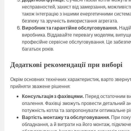
несправностей, захист від замерзання, можливіс
також інтеграцію з іншими енергетичними систем
безпеку та зручність використання агрегата.
Виробник та гарантійне обслуговування.
Надій
виробника. Віддавайте перевагу моделям, випуще
професійне сервісне обслуговування. Це забезпеч
багатьох років.
Додаткові рекомендації при виборі
Окрім основних технічних характеристик, варто зверну
прийняти зважене рішення:
Консультація з фахівцями.
Перед остаточним ви
опалення. Фахівці зможуть провести детальний ан
потужність котла та запропонувати оптимальне рі
Вартість монтажу та обслуговування.
При поку
обладнання, а й витрати на його монтаж, підключ