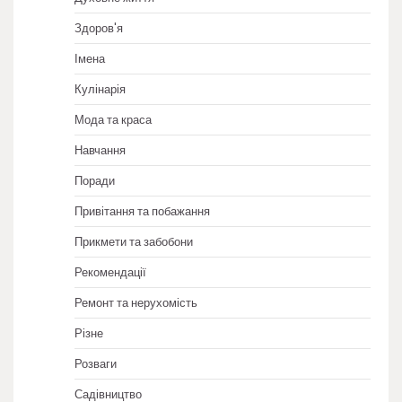
Здоров'я
Імена
Кулінарія
Мода та краса
Навчання
Поради
Привітання та побажання
Прикмети та забобони
Рекомендації
Ремонт та нерухомість
Різне
Розваги
Садівництво