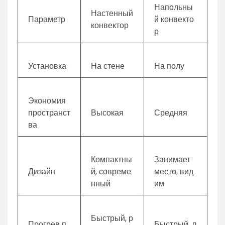
Напольны
Настенный
Параметр
й конвекто
конвектор
р
Установка
На стене
На полу
Экономия
пространст
Высокая
Средняя
ва
Компактны
Занимает
Дизайн
й, совреме
место, вид
нный
им
Быстрый, р
Прогрев п
Быстрый, л