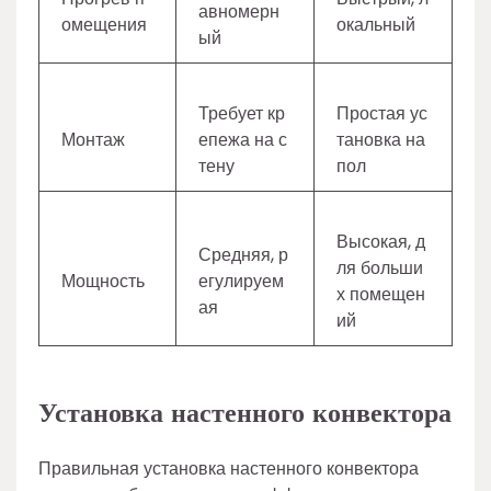
авномерн
омещения
окальный
ый
Требует кр
Простая ус
Монтаж
епежа на с
тановка на
тену
пол
Высокая, д
Средняя, р
ля больши
Мощность
егулируем
х помещен
ая
ий
Установка настенного конвектора
Правильная установка настенного конвектора