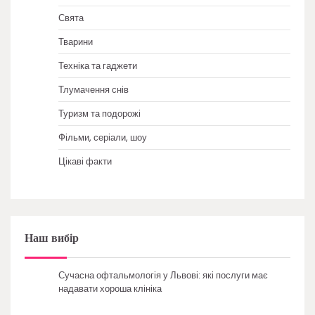
Свята
Тварини
Техніка та гаджети
Тлумачення снів
Туризм та подорожі
Фільми, серіали, шоу
Цікаві факти
Наш вибір
Сучасна офтальмологія у Львові: які послуги має
надавати хороша клініка