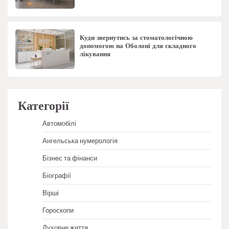
Куди звернутись за стоматологічною
допомогою на Оболоні для складного
лікування
Категорії
Автомобілі
Ангельська нумерологія
Бізнес та фінанси
Біографії
Вірші
Гороскопи
Духовне життя