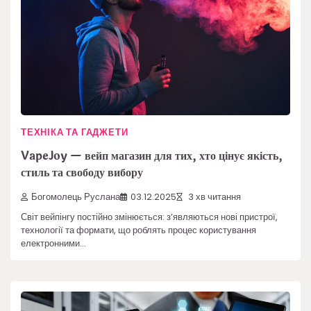
ТЕХНІКА ТА ГАДЖЕТИ
VapeJoy — вейп магазин для тих, хто цінує якість,
стиль та свободу вибору
Богомолець Руслана
03.12.2025
3 хв читання
Світ вейпінгу постійно змінюється: з’являються нові пристрої,
технології та формати, що роблять процес користування
електронними…