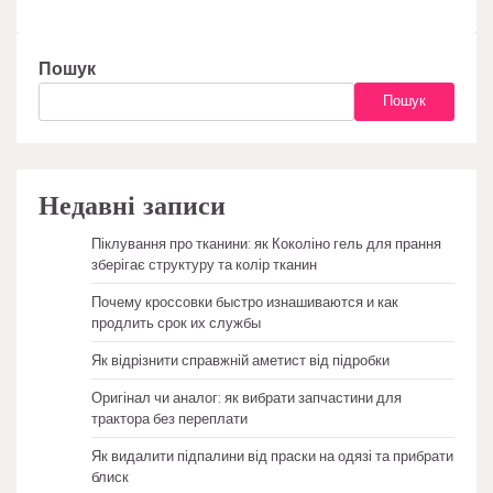
Пошук
Пошук
Недавні записи
Піклування про тканини: як Коколіно гель для прання
зберігає структуру та колір тканин
Почему кроссовки быстро изнашиваются и как
продлить срок их службы
Як відрізнити справжній аметист від підробки
Оригінал чи аналог: як вибрати запчастини для
трактора без переплати
Як видалити підпалини від праски на одязі та прибрати
блиск