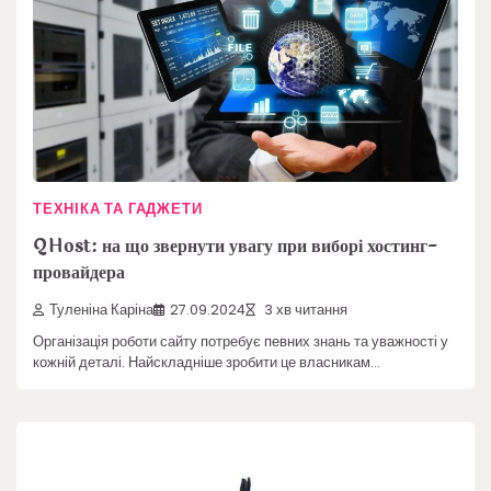
ТЕХНІКА ТА ГАДЖЕТИ
QHost: на що звернути увагу при виборі хостинг-
провайдера
Туленіна Каріна
27.09.2024
3 хв читання
Організація роботи сайту потребує певних знань та уважності у
кожній деталі. Найскладніше зробити це власникам…