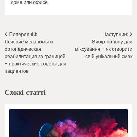
доме или офисе.
Навігація
Попередній:
Наступний:
Лечение меланомы и
Вибір тютюну для
записів
ортопедическая
міксування – як створити
реабилитация за границей
свій унікальний смак
– практические советы для
пациентов
Схожі статті