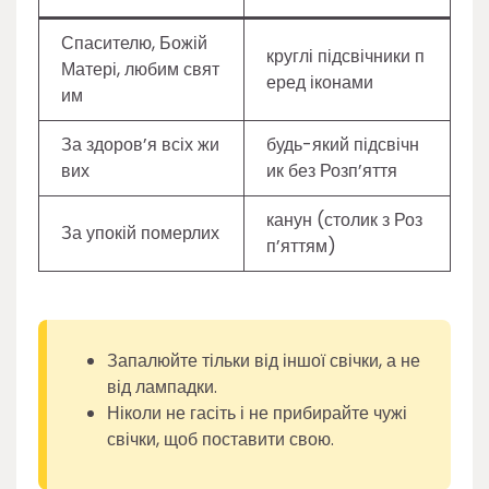
Спасителю, Божій
круглі підсвічники п
Матері, любим свят
еред іконами
им
За здоров’я всіх жи
будь-який підсвічн
вих
ик без Розп’яття
канун (столик з Роз
За упокій померлих
п’яттям)
Запалюйте тільки від іншої свічки, а не
від лампадки.
Ніколи не гасіть і не прибирайте чужі
свічки, щоб поставити свою.