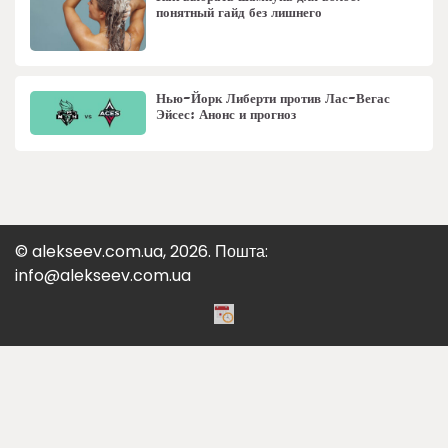
понятный гайд без лишнего
Нью-Йорк Либерти против Лас-Вегас
Эйсес: Анонс и прогноз
© alekseev.com.ua, 2026. Пошта:
info@alekseev.com.ua