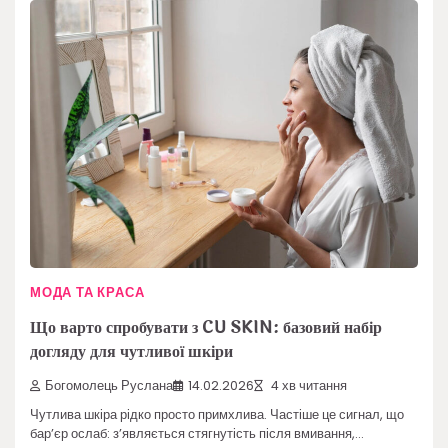
МОДА ТА КРАСА
Що варто спробувати з CU SKIN: базовий набір
догляду для чутливої шкіри
Богомолець Руслана
14.02.2026
4 хв читання
Чутлива шкіра рідко просто примхлива. Частіше це сигнал, що
бар’єр ослаб: з’являється стягнутість після вмивання,…