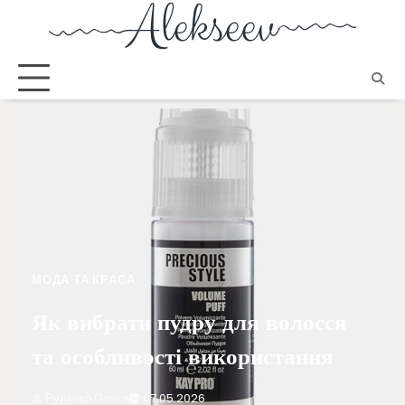
МОДА ТА КРАСА
Як вибрати пудру для волосся
та особливості використання
Руденко Олеся
07.05.2026