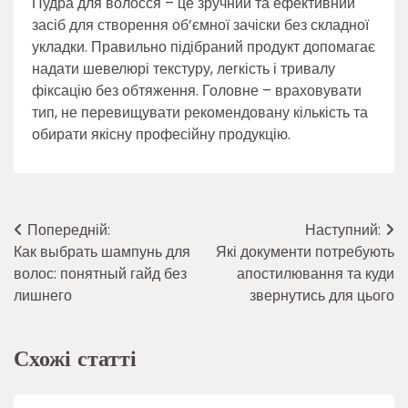
Пудра для волосся – це зручний та ефективний
засіб для створення об’ємної зачіски без складної
укладки. Правильно підібраний продукт допомагає
надати шевелюрі текстуру, легкість і тривалу
фіксацію без обтяження. Головне – враховувати
тип, не перевищувати рекомендовану кількість та
обирати якісну професійну продукцію.
Навігація
Попередній:
Наступний:
Как выбрать шампунь для
Які документи потребують
записів
волос: понятный гайд без
апостилювання та куди
лишнего
звернутись для цього
Схожі статті