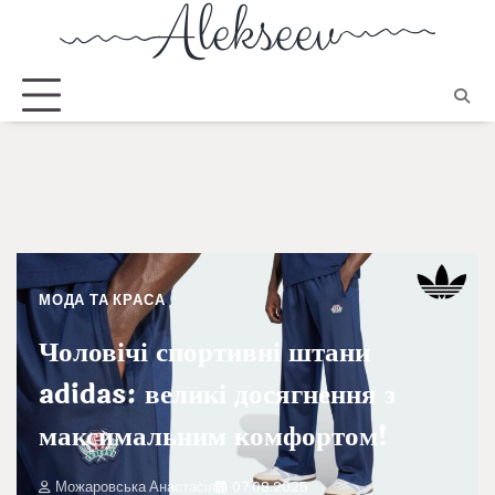
МОДА ТА КРАСА
Чоловічі спортивні штани
adidas: великі досягнення з
максимальним комфортом!
Можаровська Анастасія
07.08.2025