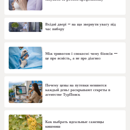
Вхідні двері – на що звернути увагу під
час вибору
Між тривогою і спокоєм: чому біопсія —
це про ясність, а не про діагноз
Почему цены на путевки меняются
каждый день: раскрывают секреты в
агентстве ТурПоиск
Как выбрать идеальные саженцы
кишмиш