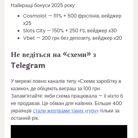
Найкращі бонуси 2025 року:
Cosmolot — 111% + 500 фріспінів, вейджер
х25
Slots City — 150% + 250 FS, вейджер х30
Vbet — 200 грн без депозиту, вейджер х20
Не ведіться на «схеми» з
Telegram
У мережі повно каналів типу «Схеми заробітку в
казино», де обіцяють виграш за 100 грн.
Запам’ятайте: якби схема працювала — її ніхто б
не продавав. Це обман для наївних. Більше 400
українців
стали жертвами таких «гуру»
тільки за
останній рік.