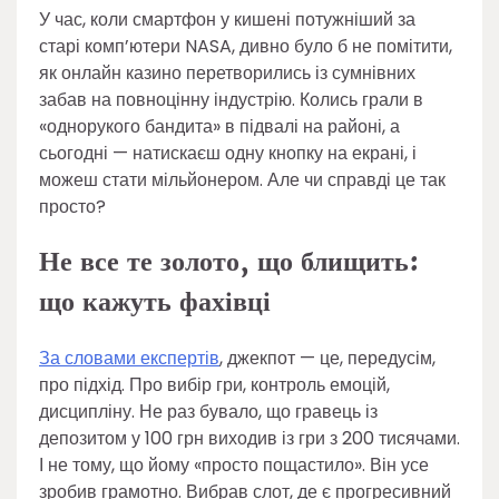
У час, коли смартфон у кишені потужніший за
старі комп’ютери NASA, дивно було б не помітити,
як онлайн казино перетворились із сумнівних
забав на повноцінну індустрію. Колись грали в
«однорукого бандита» в підвалі на районі, а
сьогодні — натискаєш одну кнопку на екрані, і
можеш стати мільйонером. Але чи справді це так
просто?
Не все те золото, що блищить:
що кажуть фахівці
За словами експертів
, джекпот — це, передусім,
про підхід. Про вибір гри, контроль емоцій,
дисципліну. Не раз бувало, що гравець із
депозитом у 100 грн виходив із гри з 200 тисячами.
І не тому, що йому «просто пощастило». Він усе
зробив грамотно. Вибрав слот, де є прогресивний