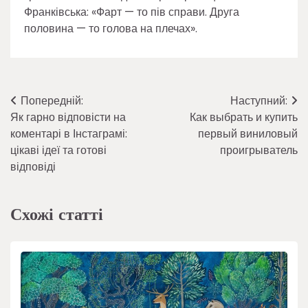
Франківська: «Фарт — то пів справи. Друга
половина — то голова на плечах».
Навігація
Попередній:
Наступний:
Як гарно відповісти на
Как выбрать и купить
записів
коментарі в Інстаграмі:
первый виниловый
цікаві ідеї та готові
проигрыватель
відповіді
Схожі статті