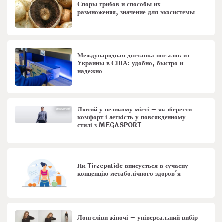
Споры грибов и способы их
размножения, значение для экосистемы
Международная доставка посылок из
Украины в США: удобно, быстро и
надежно
Лютий у великому місті – як зберегти
комфорт і легкість у повсякденному
стилі з MEGASPORT
Як Tirzepatide вписується в сучасну
концепцію метаболічного здоров’я
Лонгсліви жіночі – універсальний вибір