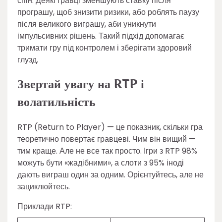
спін. Деякі гравці зменшують ставку після
програшу, щоб знизити ризики, або роблять паузу
після великого виграшу, аби уникнути
імпульсивних рішень. Такий підхід допомагає
тримати гру під контролем і зберігати здоровий
глузд.
Звертай увагу на RTP і
волатильність
RTP (Return to Player) — це показник, скільки гра
теоретично повертає гравцеві. Чим він вищий —
тим краще. Але не все так просто. Ігри з RTP 98%
можуть бути «жадібними», а слоти з 95% іноді
дають виграш один за одним. Орієнтуйтесь, але не
зациклюйтесь.
Приклади RTP: