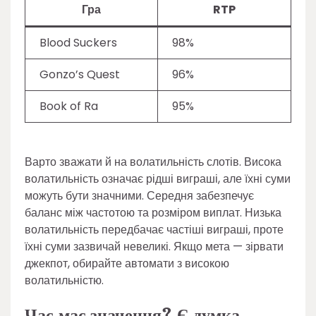
Гра
RTP
Blood Suckers
98%
Gonzo’s Quest
96%
Book of Ra
95%
Варто зважати й на волатильність слотів. Висока
волатильність означає рідші виграші, але їхні суми
можуть бути значними. Середня забезпечує
баланс між частотою та розміром виплат. Низька
волатильність передбачає частіші виграші, проте
їхні суми зазвичай невеликі. Якщо мета — зірвати
джекпот, обирайте автомати з високою
волатильністю.
Час має значення? Є думка…